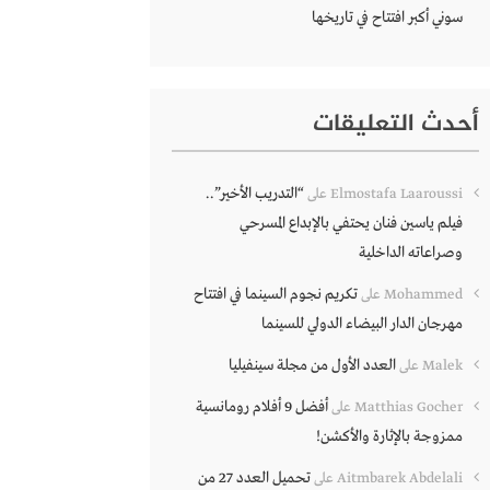
سوني أكبر افتتاح في تاريخها
أحدث التعليقات
“التدريب الأخير”..
Elmostafa Laaroussi
على
فيلم ياسين فنان يحتفي بالإبداع المسرحي
وصراعاته الداخلية
تكريم نجوم السينما في افتتاح
Mohammed
على
مهرجان الدار البيضاء الدولي للسينما
العدد الأول من مجلة سينفيليا
Malek
على
أفضل 9 أفلام رومانسية
Matthias Gocher
على
ممزوجة بالإثارة والأكشن!
تحميل العدد 27 من
Aitmbarek Abdelali
على