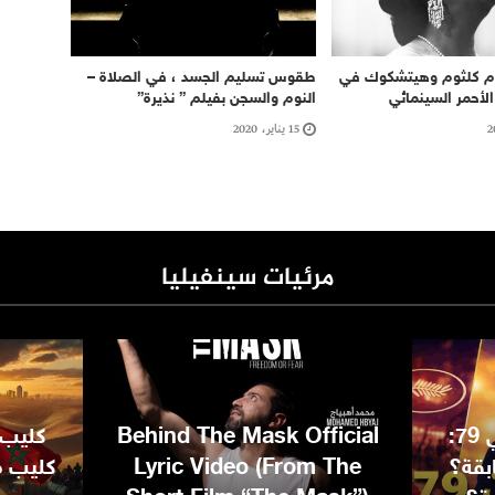
أم كلثوم وهيتشكوك في
طقوس تسليم الجسد ، في الصلاة –
الأحمر السينمائي
النوم والسجن بفيلم ” نذيرة”
15 يناير، 2020
مرئيات سينفيليا
مهرجان كان السينمائي 79:
Behind The Mask Official
كليب 
بقة؟
Lyric Video (From The
كليب مغ