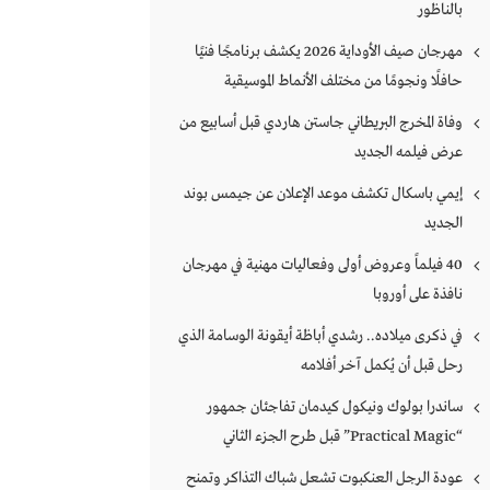
بالناظور
مهرجان صيف الأوداية 2026 يكشف برنامجًا فنيًا
حافلًا ونجومًا من مختلف الأنماط الموسيقية
وفاة المخرج البريطاني جاستن هاردي قبل أسابيع من
عرض فيلمه الجديد
إيمي باسكال تكشف موعد الإعلان عن جيمس بوند
الجديد
40 فيلماً وعروض أولى وفعاليات مهنية في مهرجان
نافذة على أوروبا
في ذكرى ميلاده.. رشدي أباظة أيقونة الوسامة الذي
رحل قبل أن يُكمل آخر أفلامه
ساندرا بولوك ونيكول كيدمان تفاجئان جمهور
“Practical Magic” قبل طرح الجزء الثاني
عودة الرجل العنكبوت تشعل شباك التذاكر وتمنح