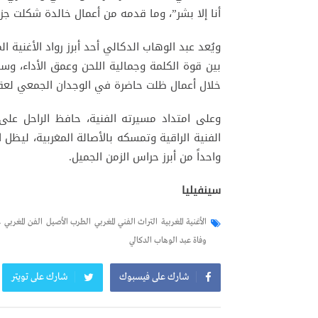
أنا إلا بشر”، وما قدمه من أعمال خالدة شكلت جزءاً
ويُعد عبد الوهاب الدكالي أحد أبرز رواد الأغنية
بين قوة الكلمة وجمالية اللحن وعمق الأداء، وس
خلال أعمال ظلت حاضرة في الوجدان الجمعي لعق
وعلى امتداد مسيرته الفنية، حافظ الراحل على
الفنية الراقية وتمسكه بالأصالة المغربية، ليظل 
واحداً من أبرز حراس الزمن الجميل.
سينفيليا
الأغنية المغربية
التراث الفني المغربي
الطرب الأصيل
الفن المغربي
ع
وفاة عبد الوهاب الدكالي
شارك على فيسبوك
شارك على تويتر
تصفّح