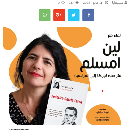
سينيفليا
11 مايو، 2026
247
0