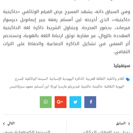
وفي السياق ذاته، يشهد المسرح عرض الفيلم الوثائقي «حاكيتية
حاكيتية»، الذي أخرجته لين أمسلم رفقة بيير إيمانويل ديرسوار
فيرماند، بحضور المخرجة. ويتناول الشريط ذاكرة لغة الحاكيتية
المهددة بالزوال، عبر مقاربة توثق ارتباط اللغة بالهوية، وتستحضر
أثر المنفى في تشكيل الذاكرة الجماعية والحفاظ على التراث
الثقافي.
سينفيليا
أفلام وثائقية
الثقافة المغربية
الذاكرة اليهودية الإسبانية
السينما الوثائقية
المسرح
الهوية الثقافية
حاكيتية حاكيتية
فيديريكو غارسيا لوركا
لين أمسلم
معهد سيرفانتيس
تصفّح
المقالات
السابق
التالي
رحيل عبد الوهاب الدكالي..
السينما الكونغولية ضيف