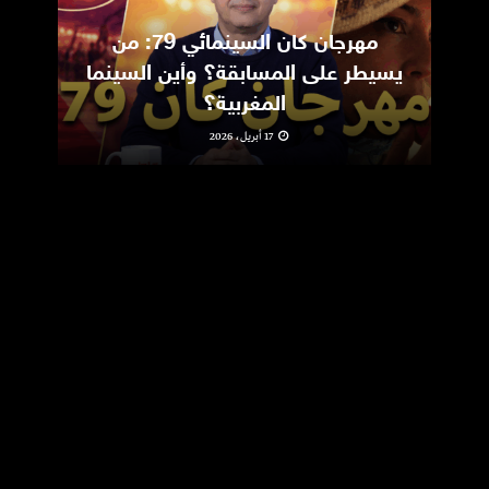
مهرجان كان السينمائي 79: من
ic
يسيطر على المسابقة؟ وأين السينما
m
المغربية؟
17 أبريل، 2026