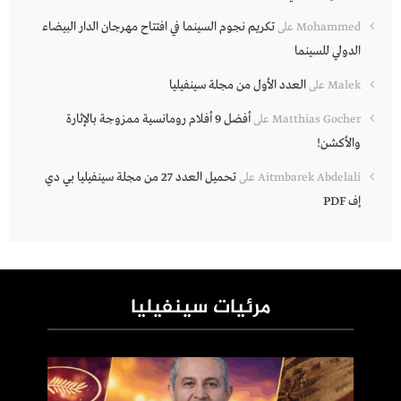
تكريم نجوم السينما في افتتاح مهرجان الدار البيضاء
Mohammed
على
الدولي للسينما
العدد الأول من مجلة سينفيليا
Malek
على
أفضل 9 أفلام رومانسية ممزوجة بالإثارة
Matthias Gocher
على
والأكشن!
تحميل العدد 27 من مجلة سينفيليا بي دي
Aitmbarek Abdelali
على
إف PDF
مرئيات سينفيليا