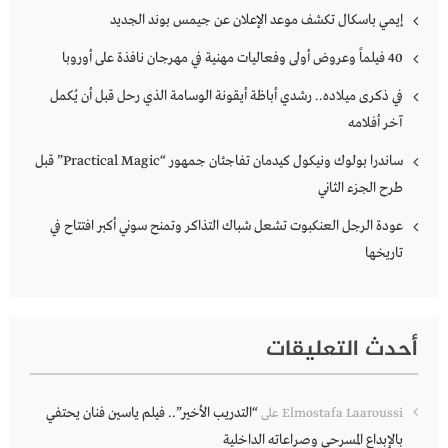
إيمي باسكال تكشف موعد الإعلان عن جيمس بوند الجديد
40 فيلماً وعروض أولى وفعاليات مهنية في مهرجان نافذة على أوروبا
في ذكرى ميلاده.. رشدي أباظة أيقونة الوسامة الذي رحل قبل أن يُكمل
آخر أفلامه
ساندرا بولوك ونيكول كيدمان تفاجئان جمهور “Practical Magic” قبل
طرح الجزء الثاني
عودة الرجل العنكبوت تشعل شباك التذاكر وتمنح سوني أكبر افتتاح في
تاريخها
أحدث التعليقات
“التدريب الأخير”.. فيلم ياسين فنان يحتفي
Elmostafa Laaroussi
على
بالإبداع المسرحي وصراعاته الداخلية