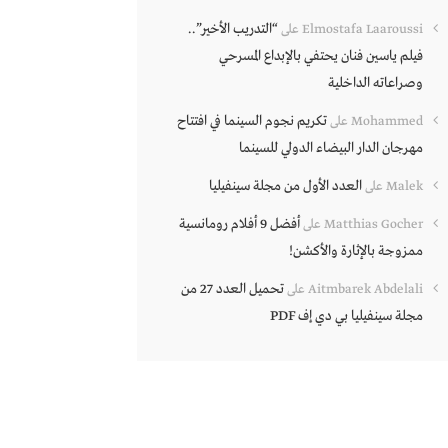
“التدريب الأخير”..
Elmostafa Laaroussi
على
فيلم ياسين فنان يحتفي بالإبداع المسرحي
وصراعاته الداخلية
تكريم نجوم السينما في افتتاح
Mohammed
على
مهرجان الدار البيضاء الدولي للسينما
العدد الأول من مجلة سينفيليا
Malek
على
أفضل 9 أفلام رومانسية
Matthias Gocher
على
ممزوجة بالإثارة والأكشن!
تحميل العدد 27 من
Aitmbarek Abdelali
على
مجلة سينفيليا بي دي إف PDF