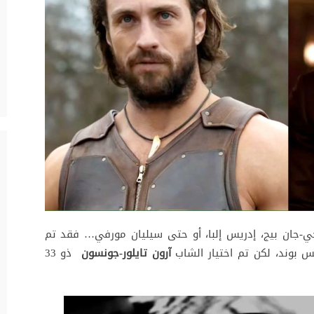
ي-جان بيج، إدريس إلبا، أو حتى سيليان مورفي… فقد تم
س بوند، لكن تم اختيار الشاب
آرون تايلور-جونسون
ذو 33