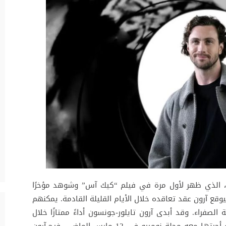
ي، الذي ظهر لأول مرة في فيلم “كيك آس” وشوهد مؤخرًا
قع آرون عقد تعاقده خلال الأيام القليلة القادمة. يمكنهم
 الصفراء. وقد أبدى آرون تايلور-جونسون أداءً ممتازًا خلال
الاختبار الذي خضع له في عام 2023. في مقابلة أجرتها معه مجلة نوميرو في 12 مارس الماضي، فرح آرون