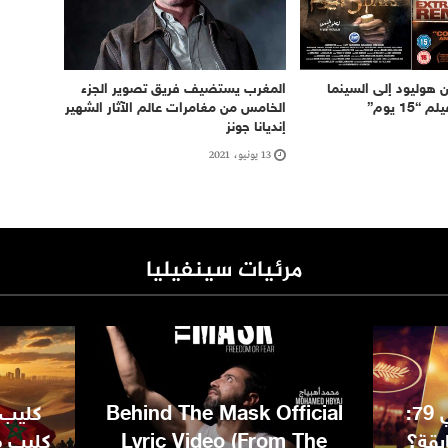
 هوليود إلى السينما
المغرب يستضيف فريق تصوير الجزء
“15 يوم”
الخامس من مغامرات عالم الآثار الشهير
إنديانا جونز
13 يونيو، 2021
مرئيات سينفيليا
مهرجان كان السينمائي 79:
Behind The Mask Official
كليب 
بقة؟
Lyric Video (From The
كليب مغ