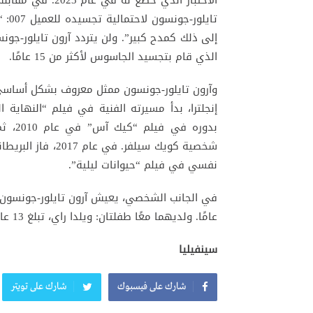
تايل
إلى ذلك كمدح كبير”. ولن يتردد آرون تايلور-جو
الذي قام بتجسيد الجاسوس لأكثر من 15 عامًا.
وآرون تايلور-جونسون ممثل معروف بشكل أساسي 
بدوره
شخصية كويك سيلفر
نفسي في فيلم “حيوانات ليلية”.
عامًا. ولديهما معًا طفلتان: ويلدا راي، تبلغ 13 عامًا، ورومي هيرو، تبلغ 12 عامًا.
سينفيليا
شارك على فيسبوك
شارك على تويتر