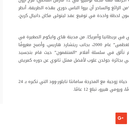
ور-جونسون لاحتمالية تجسيده للعميل 007: “من الرائع والساحر أن يروا الناس دوري بهذه الطريقة. أنظر
نسون لحظة واحدة في توقيع عقد ليتولى مكان دانيال كريج،
في بريطانيا وأمريكا. من مدينة هاي وايكوم الصغيرة في
إنجلترا، بدأ مسيرته الفنية في فيلم “النهاية العظمى” عام 2000، بجانب ريتشارد هاريس. وأصبح معروفًا
 في فيلم “كيك آس” في عام 2010، ثم تألق في سلسلة أفلام “المنتقمون” حيث قام بتجسيد
. في عام 2017، فاز البريطاني بجائزة جولدن غلوب لأفضل ممثل ثانوي عن دوره كمريض
في الجانب الشخصي، يعيش آرون تايلور-جونسون حياة زوجية مع المخرجة سامانثا تايلور-وود التي تكبره بـ 24