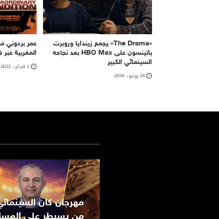
«The Drama» يجمع زيندايا وروبرت
عمر بردوني من
باتينسون على HBO Max بعد نجاحه
المغربية عبر فيلم 
السينمائي الكبير
1 فبراير، 2022
24 يونيو، 2026
من يسيطر على المسا