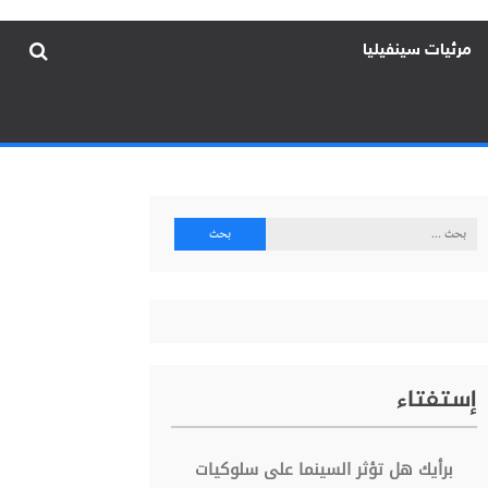
مرئيات سينفيليا
البحث
عن:
إستفتاء
برأيك هل تؤثر السينما على سلوكيات