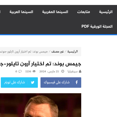
الرئيسية
متابعات
السينما المغربية
السينما العربية
ا
المجلة الورقية PDF
⁄
⁄
الرئيسية
غير مصنف
جيمس بوند: تم اختيار آرون تايلور-جونس
جيمس بوند: تم اختيار آرون تايلور-
سينفيليا
21 مارس، 2024
1136
0
شارك على فيسبوك
شارك على تويتر