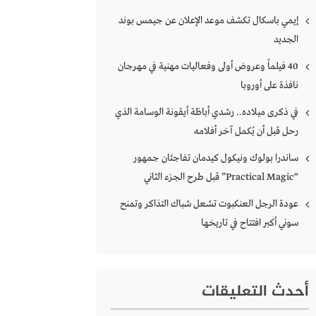
إيمي باسكال تكشف موعد الإعلان عن جيمس بوند
الجديد
40 فيلماً وعروض أولى وفعاليات مهنية في مهرجان
نافذة على أوروبا
في ذكرى ميلاده.. رشدي أباظة أيقونة الوسامة الذي
رحل قبل أن يُكمل آخر أفلامه
ساندرا بولوك ونيكول كيدمان تفاجئان جمهور
“Practical Magic” قبل طرح الجزء الثاني
عودة الرجل العنكبوت تشعل شباك التذاكر وتمنح
سوني أكبر افتتاح في تاريخها
أحدث التعليقات