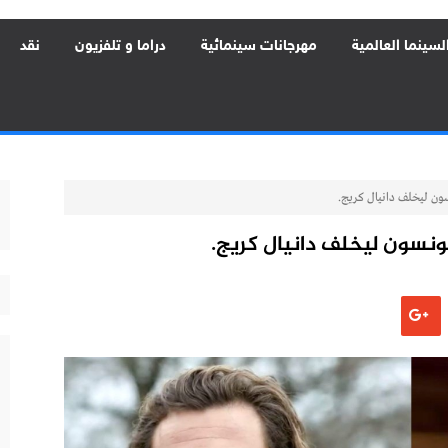
لسينما العالمية
مهرجانات سينمائية
دراما و تلفزيون
نقد
ون ليخلف دانيال كريج.
جونسون ليخلف دانيال كريج.