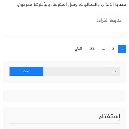
قضايا الإبداع، والجماليات، ونقل المعرفة، ويؤطرها مخرجون،
متابعة القراءة
Posts
1
2
…
156
التالي
pagination
البحث
عن:
إستفتاء