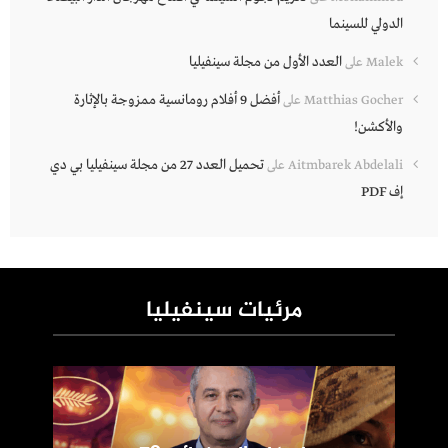
الدولي للسينما
العدد الأول من مجلة سينفيليا
Malek
على
أفضل 9 أفلام رومانسية ممزوجة بالإثارة
Matthias Gocher
على
والأكشن!
تحميل العدد 27 من مجلة سينفيليا بي دي
Aitmbarek Abdelali
على
إف PDF
مرئيات سينفيليا