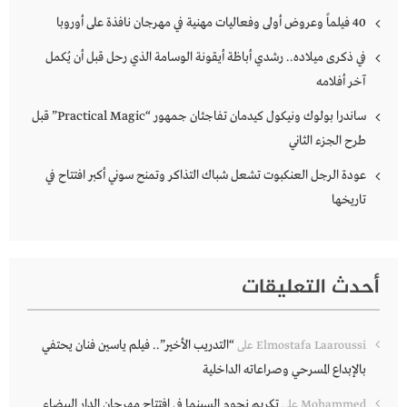
40 فيلماً وعروض أولى وفعاليات مهنية في مهرجان نافذة على أوروبا
في ذكرى ميلاده.. رشدي أباظة أيقونة الوسامة الذي رحل قبل أن يُكمل
آخر أفلامه
ساندرا بولوك ونيكول كيدمان تفاجئان جمهور “Practical Magic” قبل
طرح الجزء الثاني
عودة الرجل العنكبوت تشعل شباك التذاكر وتمنح سوني أكبر افتتاح في
تاريخها
أحدث التعليقات
“التدريب الأخير”.. فيلم ياسين فنان يحتفي
Elmostafa Laaroussi
على
بالإبداع المسرحي وصراعاته الداخلية
تكريم نجوم السينما في افتتاح مهرجان الدار البيضاء
Mohammed
على