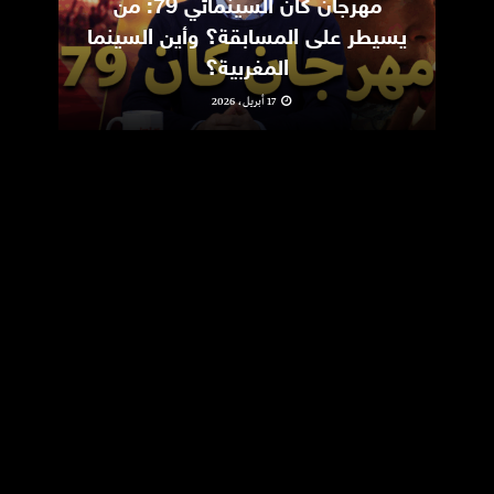
مهرجان كان السينمائي 79: من
ic
يسيطر على المسابقة؟ وأين السينما
m
المغربية؟
17 أبريل، 2026