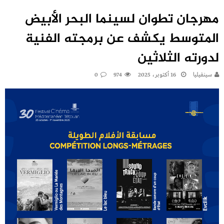
مهرجان تطوان لسينما البحر الأبيض
المتوسط يكشف عن برمجته الفنية
لدورته الثلاثين
سينفيليا
16 أكتوبر، 2025
974
0