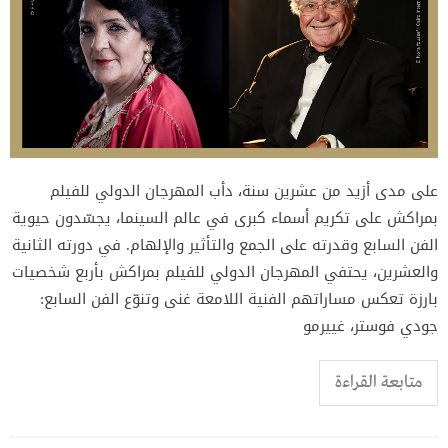
على مدى أزيد من عشرين سنة، دأب المهرجان الدولي للفيلم
بمراكش على تكريم أسماء كبرى في عالم السينما، يجسّدون حيوية
الفن السابع وقدرته على الجمع والتأثير والإلهام. في دورته الثانية
والعشرين، يحتفي المهرجان الدولي للفيلم بمراكش بأربع شخصيات
بارزة تعكس مساراتهم الفنية اللامعة غنى وتنوّع الفن السابع:
جودي فوستر، غييرمو
متابعة القراءة