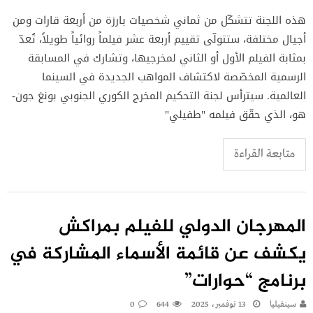
هذه اللجنة تتشكّل من ثماني شخصيات بارزة من أربعة قارات ومن
أجيال مختلفة، ستتولّى تقييم أربعة عشر فيلماً روائياً طويلاً، تُعدّ
بمثابة الفيلم الأول أو الثاني لمخرجيها، وتشارك في المسابقة
الرسمية المخصّصة لاكتشاف المواهب الجديدة في السينما
العالمية. سيترأس لجنة التحكيم المخرج الكوري الجنوبي بونغ جون-
هو، الذي حقّق فيلمه "طفيلي"
متابعة القراءة
المهرجان الدولي للفيلم بمراكش
يكشف عن قائمة الأسماء المشاركة في
برنامج “حوارات”
سينفيليا
13 نوفمبر، 2025
644
0