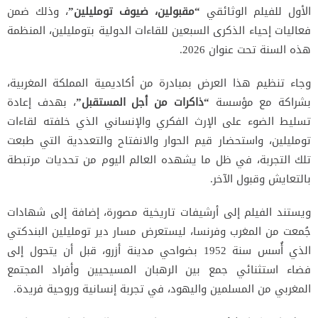
الأول للفيلم الوثائقي
“مقبولين، ضيوف تومليلين”
، وذلك ضمن
فعاليات إحياء الذكرى السبعين للقاءات الدولية بتومليلين، المنظمة
هذه السنة تحت عنوان 2026.
وجاء تنظيم هذا العرض بمبادرة من أكاديمية المملكة المغربية،
بشراكة مع مؤسسة
“ذاكرات من أجل المستقبل”
، بهدف إعادة
تسليط الضوء على الإرث الفكري والإنساني الذي خلفته لقاءات
تومليلين، واستحضار قيم الحوار والانفتاح والتعددية التي طبعت
تلك التجربة، في ظل ما يشهده العالم اليوم من تحديات مرتبطة
بالتعايش وقبول الآخر.
ويستند الفيلم إلى أرشيفات تاريخية مصورة، إضافة إلى شهادات
جُمعت من المغرب وفرنسا، ليستعرض مسار دير تومليلين البندكتي
الذي أُسس سنة 1952 بضواحي مدينة أزرو، قبل أن يتحول إلى
فضاء استثنائي جمع بين الرهبان المسيحيين وأفراد المجتمع
المغربي من المسلمين واليهود، في تجربة إنسانية وروحية فريدة.