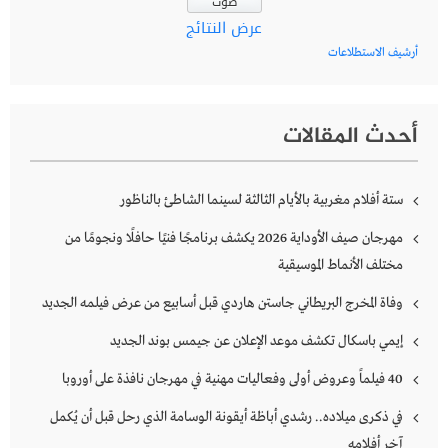
عرض النتائج
أرشيف الاستطلاعات
أحدث المقالات
ستة أفلام مغربية بالأيام الثالثة لسينما الشاطئ بالناظور
مهرجان صيف الأوداية 2026 يكشف برنامجًا فنيًا حافلًا ونجومًا من
مختلف الأنماط الموسيقية
وفاة المخرج البريطاني جاستن هاردي قبل أسابيع من عرض فيلمه الجديد
إيمي باسكال تكشف موعد الإعلان عن جيمس بوند الجديد
40 فيلماً وعروض أولى وفعاليات مهنية في مهرجان نافذة على أوروبا
في ذكرى ميلاده.. رشدي أباظة أيقونة الوسامة الذي رحل قبل أن يُكمل
آخر أفلامه