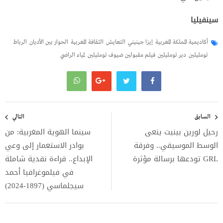
سينفيليا
أكاديمية المملكة المغربية
إيزا جينيني
التعايش
الثقافة المغربية
الحوار بين الأديان
الرباط
تومليلين
دير تومليلين
فيلم مقبولين ضيوف تومليلين
لمياء الراضي
تصفّح
المقالات
السابق
التالي
رحيل لورين بينيت ينعى
سينما الهوية المغربية: من
الوسط الموسيقي.. وفرقة
بوادر الاستعمار إلى وعي
GRL تودعها برسالة مؤثرة
الإبداع.. قراءة نقدية شاملة
في فيلموغرافيا أحمد
سيجلماسي (1897-2024)