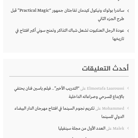
ساندرا بولوك ونيكول كيدمان تفاجئان جمهور “Practical Magic” قبل
طرح الجزء الثاني
عودة الرجل العنكبوت تشعل شباك التذاكر وتمنح سوني أكبر افتتاح في
تاريخها
أحدث التعليقات
“التدريب الأخير”.. فيلم ياسين فنان يحتفي
Elmostafa Laaroussi
على
بالإبداع المسرحي وصراعاته الداخلية
تكريم نجوم السينما في افتتاح مهرجان الدار البيضاء
Mohammed
على
الدولي للسينما
العدد الأول من مجلة سينفيليا
Malek
على