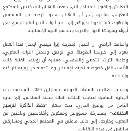
التعايش والقبول المتبادل التي جمعت الرهبان البندكتيين بالمجتمع
المغربي، مشيرة إلى أن الرهبان وجدوا ترحيبا من المسلمين
واليهود، كما بادروا بدورهم إلى فتح أبواب الدير أمام الجميع في
أجواء يسودها الحوار والحرية وتقاسم القيم الإنسانية.
وأضافت الراضي أن اختيار المخرجة إيزا جينيني لإنجاز هذا العمل
يعود إلى خبرتها الطويلة في توثيق وتثمين التراث المغربي،
وخاصة التراث الشعبي والشفهي، معتبرة أن رؤيتها الفنية كانت
الأنسب لنقل خصوصية تجربة تومليلين وما تحمله من رمزية تاريخية
وإنسانية.
وتستمر فعاليات اللقاءات الدولية بتومليلين 2026، المنظمة تحت
الرعاية السامية لصاحب الجلالة الملك محمد السادس، إلى غاية
الثامن من يوليوز الجاري، تحت شعار
“حفظ الذاكرة لترسيخ
الاختلاف”
، بمشاركة مسؤولين ومفكرين وأكاديميين وباحثين من
المغرب وخارجه، إلى جانب فاعلين في المجتمع المدني ومشاركين
سابقين في هذه اللقاءات.