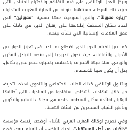
ويركز العمل الوثائقي على قيم التفاهم والاحترام المتبادل التي
ميزت تلك المرحلة، مستلهما عنوانه من العبارة المغربية المتداولة
“زيارة مقبولة”
، والتي استوحيت منها تسمية
“مقبولين”
التي
اعتاد سكان المنطقة إطلاقها على رهبان الدير، في دلالة على
عمق العلاقات الإنسانية التي نشأت بينهم.
كما يبرز الفيلم الدور الذي اضطلع به الدير في تعزيز الحوار بين
الأديان والثقافات، حيث تحول تدريجيا إلى منصة للتبادل الفكري
والروحي، ساد فيها الاعتراف بالاختلاف باعتباره عنصر غنى وتكامل،
بدل أن يكون سببا للانقسام.
ويتناول الوثائقي كذلك الجانب الاجتماعي والتنموي لهذه التجربة،
من خلال شهادات لأشخاص استفادوا من المبادرات التي أطلقها
الرهبان لفائدة سكان المنطقة، خاصة في مجالات التعليم والتكوين
وتأطير الشباب المنحدرين من الفئات الهشة.
وفي تصريح لوكالة المغرب العربي للأنباء، أوضحت رئيسة مؤسسة
“ذاكرات من أجل المستقبل”
، لمياء الراضي، أن الفيلم يروي قصة