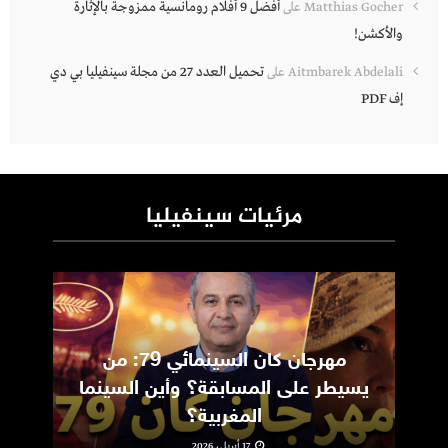
أفضل 9 أفلام رومانسية ممزوجة بالإثارة
Matthias Gocher
على
والأكشن!
تحميل العدد 27 من مجلة سينفيليا بي دي
Aitmbarek Abdelali
على
إف PDF
مرئيات سينفيليا
مهرجان كان السينمائي 79: من
ic
يسيطر على المسابقة؟ وأين السينما
m
المغربية؟
17 أبريل، 2026