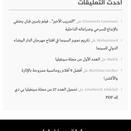
أحدث التعليقات
“التدريب الأخير”.. فيلم ياسين فنان يحتفي
Elmostafa Laaroussi
على
بالإبداع المسرحي وصراعاته الداخلية
تكريم نجوم السينما في افتتاح مهرجان الدار البيضاء
Mohammed
على
الدولي للسينما
العدد الأول من مجلة سينفيليا
Malek
على
أفضل 9 أفلام رومانسية ممزوجة بالإثارة
Matthias Gocher
على
والأكشن!
تحميل العدد 27 من مجلة سينفيليا بي دي
Aitmbarek Abdelali
على
إف PDF