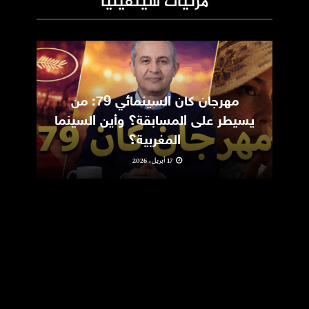
مرئيات سينفيليا
مهرجان كان السينمائي 79: من
ic
يسيطر على المسابقة؟ وأين السينما
m
المغربية؟
17 أبريل، 2026