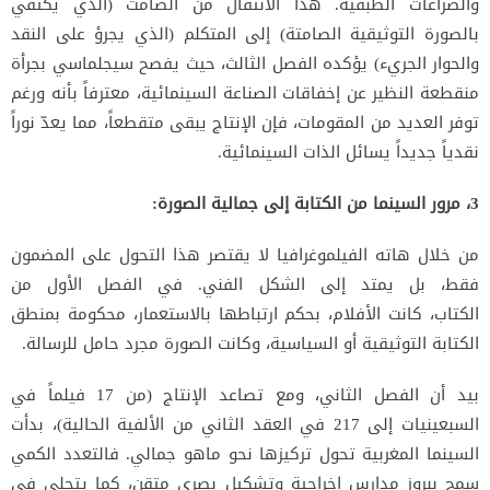
والصراعات
الطبقية. هذا الانتقال من الصامت (الذي يكتفي
بالصورة التوثيقية الصامتة) إلى المتكلم (الذي يجرؤ على النقد
والحوار الجريء)
يؤكده الفصل الثالث، حيث يفصح سيجلماسي بجرأة
منقطعة النظير عن إخفاقات الصناعة السينمائية، معترفاً بأنه ورغم
توفر العديد من
المقومات، فإن الإنتاج يبقى متقطعاً، مما يعدّ نوراً
نقدياً جديداً يسائل الذات السينمائية.
3، مرور السينما من الكتابة إلى جمالية الصورة:
من خلال هاته الفيلموغرافيا لا يقتصر هذا التحول على المضمون
فقط، بل يمتد إلى الشكل الفني. في الفصل الأول من
الكتاب،
كانت الأفلام، بحكم ارتباطها بالاستعمار، محكومة بمنطق
الكتابة التوثيقية أو السياسية، وكانت الصورة مجرد حامل للرسالة.
بيد أن الفصل الثاني، ومع تصاعد الإنتاج (من 17 فيلماً في
السبعينيات إلى 217 في العقد الثاني من الألفية الحالية)، بدأت
السينما المغربية
تحول تركيزها نحو ماهو جمالي. فالتعدد الكمي
سمح ببروز مدارس إخراجية وتشكيل بصري متقن، كما يتجلى في