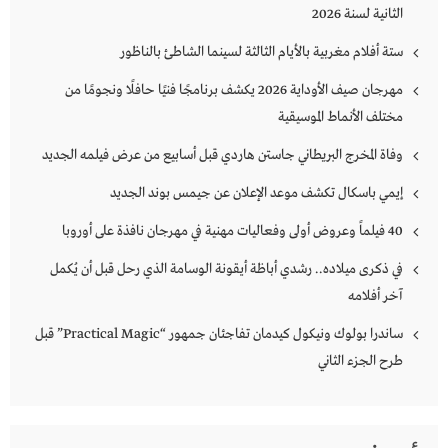
الثانية لسنة 2026
ستة أفلام مغربية بالأيام الثالثة لسينما الشاطئ بالناظور
مهرجان صيف الأوداية 2026 يكشف برنامجًا فنيًا حافلًا ونجومًا من
مختلف الأنماط الموسيقية
وفاة المخرج البريطاني جاستن هاردي قبل أسابيع من عرض فيلمه الجديد
إيمي باسكال تكشف موعد الإعلان عن جيمس بوند الجديد
40 فيلماً وعروض أولى وفعاليات مهنية في مهرجان نافذة على أوروبا
في ذكرى ميلاده.. رشدي أباظة أيقونة الوسامة الذي رحل قبل أن يُكمل
آخر أفلامه
ساندرا بولوك ونيكول كيدمان تفاجئان جمهور “Practical Magic” قبل
طرح الجزء الثاني