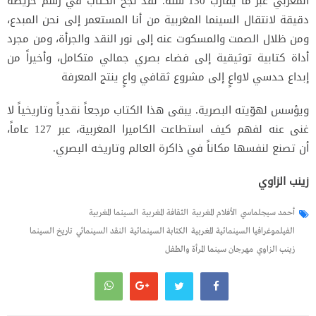
المغربي عبر ما يقارب 130 سنة. لقد نجح الكتاب في رسم
خريطة
دقيقة لانتقال السينما المغربية من أنا المستعمر إلى نحن المبدع،
ومن ظلال الصمت والمسكوت عنه إلى نور النقد والجرأة،
ومن مجرد
أداة كتابية توثيقية إلى فضاء بصري جمالي متكامل، وأخيراً من
إبداع حدسي لاواعٍ إلى مشروع ثقافي واعٍ ينتج المعرفة
ويؤسس لهوّيته البصرية. يبقى هذا الكتاب مرجعاً نقدياً وتاريخياً لا
غنى عنه لفهم كيف استطاعت الكاميرا المغربية، عبر 127 عاماً،
أن
تصنع لنفسها مكاناً في ذاكرة العالم وتاريخه البصري.
زينب الزاوي
أحمد سيجلماسي
الأفلام المغربية
الثقافة المغربية
السينما المغربية
الفيلموغرافيا السينمائية المغربية
الكتابة السينمائية
النقد السينمائي
تاريخ السينما
زينب الزاوي
مهرجان سينما المرأة والطفل