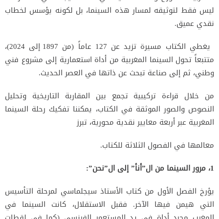
ليس فقط لتوثيقه لمسار هذه السينما، بل
لكونه يؤسس لخطاب
نقدي عميق.
يغطي الكتاب مسيرة تزيد عن 127 عاماً (من 1897 إلى 2024)،
متتبعاً تحول السينما المغربية من
أداة استعمارية إلى مشروع فني
وطني، ثم إلى صناعة تبحث عن ذاتها في العصر الحديث.
من خلال قراءة تركيبية تجمع بين المقاربة
التاريخية وتحليل
النصوص والصور الموثقة في الكتاب، يمكننا تفكيك رحلة السينما
المغربية عبر أربعة معايير نقدية محورية، تبرز
معالمها في الفصول الثلاثة للكتاب.
1، مرور السينما من ال”أنأ” إلى ال”نحن”:
يؤرخ الفصل الأول من كتاب الأستاذ سيجلماسي لمرحلة التأسيس
التي هيمن فيها الآخر. فقبل الاستقلال، كانت السينما في
المغرب
مجرد أداة في يد المستعمر الفرنسي (كما في لقطات