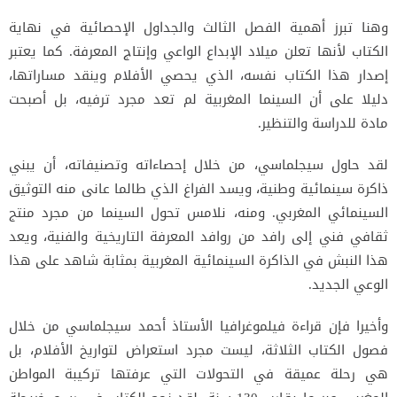
وهنا تبرز أهمية الفصل الثالث والجداول الإحصائية في نهاية
الكتاب لأنها تعلن ميلاد الإبداع الواعي وإنتاج المعرفة. كما
يعتبر
إصدار هذا الكتاب نفسه، الذي يحصي الأفلام وينقد مساراتها،
دليلا على أن السينما المغربية لم تعد مجرد ترفيه، بل أصبحت
مادة
للدراسة والتنظير.
لقد حاول سيجلماسي، من خلال إحصاءاته وتصنيفاته، أن يبني
ذاكرة سينمائية وطنية، ويسد الفراغ الذي طالما عانى
منه التوثيق
السينمائي المغربي. ومنه، نلامس تحول السينما من مجرد منتج
ثقافي فني إلى رافد من روافد المعرفة التاريخية والفنية،
ويعد
هذا النبش في الذاكرة السينمائية المغربية بمثابة شاهد على هذا
الوعي الجديد.
وأخيرا فإن قراءة فيلموغرافيا الأستاذ أحمد سيجلماسي من خلال
فصول الكتاب الثلاثة، ليست مجرد استعراض لتواريخ الأفلام،
بل
هي رحلة عميقة في التحولات التي عرفتها تركيبة المواطن