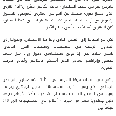
غابرييل فير في صحبة السلطان). كانت الكاميرا تمثل ال”أنا” الغربي
الذي
يصنع صورة متخيلة عن المواطن المغربي كموضوع للفضول
الإثنوغرافي أو كخلفية للبطولات الاستعمارية. في هذا السياق،
كان
المغربي مُمثَّلاً صامتاً في فيلم الآخر.
لكن مع انتقالنا إلى الفصل الثاني وما تلا الاستقلال، وتحولنا إلى
الجداول الزمنية في خمسينيات وستينيات القرن الماضي،
نلمس
ميلاد نحن. إذ يوثق سيجلماسي دخول رواد مثل محمد
عصفور وإبراهيم السايح، الذين أمسكوا بالكاميرا وأعادوا تعريف
الصورة.
وهي فترة انتقلت فيها السينما من الـ”أنا” الاستعماري إلى نحن
الجماعي الذي يسرد حكايته بنفسه. هذا التحول الجوهري يتجسد
بقوة
في الفصل الثالث (الاستنتاجات)، حيث تأخذ الأرقام صيغة
دليل جماعي؛ فتمر من مجرد 4 أفلام في الخمسينيات إلى 578
فيلماً بين