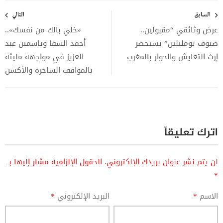
تصفّح
المقالات
السابق
التالي
عرض وثائقي “مقبولين..
«خلي بالك من نفسك»..
ضيوف تومليلين” يستحضر
أحمد السقا وياسمين عبد
إرث التعايش والحوار بالمغرب
العزيز في مواجهة مليئة
بالمواقف الساخرة والأكشن
اترك تعليقاً
لن يتم نشر عنوان بريدك الإلكتروني.
الحقول الإلزامية مشار إليها بـ
*
الاسم
*
البريد الإلكتروني
*