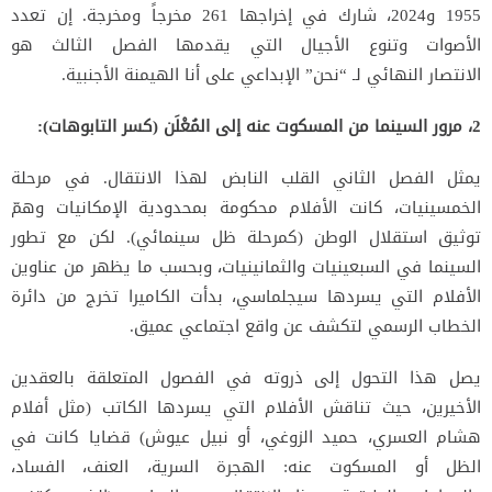
1955 و2024، شارك في إخراجها 261 مخرجاً ومخرجة. إن تعدد
الأصوات وتنوع الأجيال التي يقدمها الفصل الثالث هو
الانتصار
النهائي لـ “نحن” الإبداعي على أنا الهيمنة الأجنبية.
2، مرور السينما من المسكوت عنه إلى المُعْلَن (كسر التابوهات):
يمثل الفصل الثاني القلب النابض لهذا الانتقال. في مرحلة
الخمسينيات، كانت الأفلام محكومة بمحدودية الإمكانيات وهمّ
توثيق
استقلال الوطن (كمرحلة ظل سينمائي). لكن مع تطور
السينما في السبعينيات والثمانينيات، وبحسب ما يظهر من عناوين
الأفلام التي
يسردها سيجلماسي، بدأت الكاميرا تخرج من دائرة
الخطاب الرسمي لتكشف عن واقع اجتماعي عميق.
يصل هذا التحول إلى ذروته في الفصول المتعلقة بالعقدين
الأخيرين، حيث تناقش الأفلام التي يسردها الكاتب (مثل أفلام
هشام
العسري، حميد الزوغي، أو نبيل عيوش) قضايا كانت في
الظل أو المسكوت عنه: الهجرة السرية، العنف، الفساد،