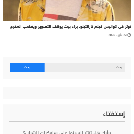
توتر في كواليس فيلم تارانتينو: براد بيت يوقف التصوير ويغضب المخرج
22 مايو، 2026
البحث
عن:
إستفتاء
برأيك هل تؤثر السينما على سلوكيات الشباب؟