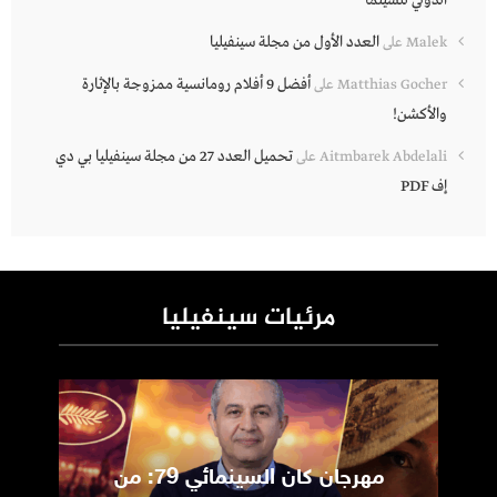
الدولي للسينما
العدد الأول من مجلة سينفيليا
Malek
على
أفضل 9 أفلام رومانسية ممزوجة بالإثارة
Matthias Gocher
على
والأكشن!
تحميل العدد 27 من مجلة سينفيليا بي دي
Aitmbarek Abdelali
على
إف PDF
مرئيات سينفيليا
مهرجان كان السينمائي 79: من
ic