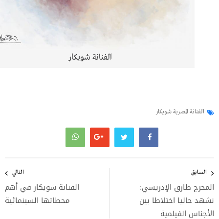
الفنانة شويكار
الفنانة المصرية شويكار
تصفّح
المقالات
السابق
التالي
المخرج طارق الإدريسي:
الفنانة شويكار في أهم
نشهد حاليا اختلاطا بين
محطاتها السينمائية
الأجناس الفيلمية