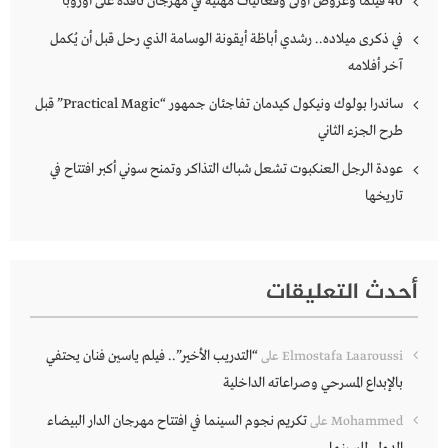
40 فيلماً وعروض أولى وفعاليات مهنية في مهرجان نافذة على أوروبا
في ذكرى ميلاده.. رشدي أباظة أيقونة الوسامة الذي رحل قبل أن يُكمل
آخر أفلامه
ساندرا بولوك ونيكول كيدمان تفاجئان جمهور “Practical Magic” قبل
طرح الجزء الثاني
عودة الرجل العنكبوت تشعل شباك التذاكر وتمنح سوني أكبر افتتاح في
تاريخها
أحدث التعليقات
“التدريب الأخير”.. فيلم ياسين فنان يحتفي
Elmostafa Laaroussi
على
بالإبداع المسرحي وصراعاته الداخلية
تكريم نجوم السينما في افتتاح مهرجان الدار البيضاء
Mohammed
على