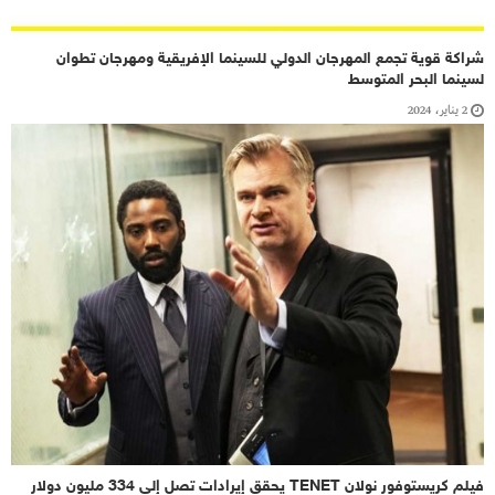
شراكة قوية تجمع المهرجان الدولي للسينما الإفريقية ومهرجان تطوان
لسينما البحر المتوسط
2 يناير، 2024
فيلم كريستوفور نولان TENET يحقق إيرادات تصل إلى 334 مليون دولار