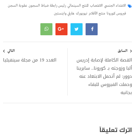
الاعتداء الجنسي
الاغتصاب
المنتج السينمائي
رئيس رابطة ضباط السجون
عقوبة السجن
فيروس كورونا
منتج الأفلام
نيويورك
هارفي واينستين
تصفّح
المقالات
السابق
التالي
القصة الكاملة لإصابة إدريس
العدد 19 من مجلة سينفيليا
ألبا وزوجته بـ كورونا.. سابرينا
دوور: لم أتحمل الابتعاد عنه
وحملت الفيروس للبقاء
بجانبه
اترك تعليقاً