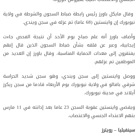
‭‭‭ ‬‬‬وقال مايكل باورز رئيس رابطة ضباط السجون والشرطة في ولاية
نيويورك إن واينستين (68 عاما) تم عزله في سجن ويندي.
وأضاف باورز أنه علم صباح يوم الأحد أن نتيجة الفحص جاءت
إيجابية، وعبر عن قلقه بشأن ضباط السجون الذين قال إنهم
يفتقرون إلى معدات الحماية المناسبة. وقال باورز إن العديد من
الموظفين تم عزلهم.
ووصل واينستين إلى سجن ويندي، وهو سجن شديد الحراسة
شرقي بافالو في ولاية نيويورك يوم الأربعاء قادما من سجن ريكرز
أيلاند في مدينة نيويورك.
ويقضي واينستين عقوبة السجن 23 عاما بعد إدانته في 11 مارس
بتهم الاعتداء الجنسي والاغتصاب.
سينفيليا – رويترز