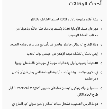
أحدث المقالات
ستة أفلام مغربية بالأيام الثالثة لسينما الشاطئ بالناظور
مهرجان صيف الأوداية 2026 يكشف برنامجًا فنيًا حافلًا ونجومًا من
مختلف الأنماط الموسيقية
وفاة المخرج البريطاني جاستن هاردي قبل أسابيع من عرض فيلمه الجديد
إيمي باسكال تكشف موعد الإعلان عن جيمس بوند الجديد
40 فيلماً وعروض أولى وفعاليات مهنية في مهرجان نافذة على أوروبا
في ذكرى ميلاده.. رشدي أباظة أيقونة الوسامة الذي رحل قبل أن يُكمل
آخر أفلامه
ساندرا بولوك ونيكول كيدمان تفاجئان جمهور “Practical Magic” قبل
طرح الجزء الثاني
عودة الرجل العنكبوت تشعل شباك التذاكر وتمنح سوني أكبر افتتاح في