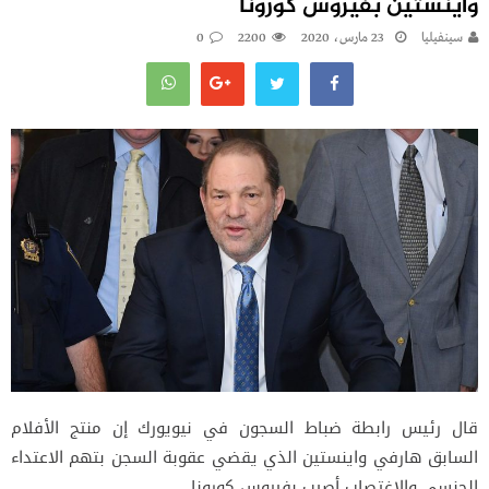
واينستين بفيروس كورونا
سينفيليا
23 مارس، 2020
2200
0
قال رئيس رابطة ضباط السجون في نيويورك إن منتج الأفلام
السابق هارفي واينستين الذي يقضي عقوبة السجن بتهم الاعتداء
الجنسي والاغتصاب أصيب بفيروس كورونا.