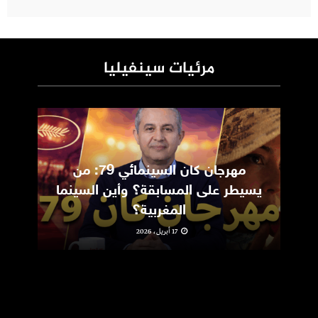
مرئيات سينفيليا
مهرجان كان السينمائي 79: من
ic
يسيطر على المسابقة؟ وأين السينما
m
المغربية؟
17 أبريل، 2026