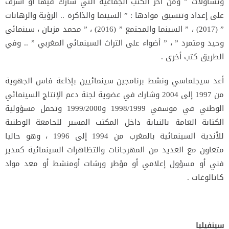
وتساؤلات ” ومن آخر الكتب الجماعية التي شارك فيها أو أشرف
على إعداد وتنسيق موادها : ” السينما والذاكرة .. الرؤية والرهانات
” (2017) ، ” السينما والمجتمع ” (2016) ، ” محمد مزيان ، سينمائي
وحيد ومتمرد ” ، ” أضواء على التراث السينمائي المغربي ” .. وفي
الطريق كتب أخرى .
أعد سيجلماسي ونشط برنامجين سينمائيين بإذاعة فاس الجهوية
من 1997 إلى 2004 وشارك في عضوية لجنة دعم الإنتاج السينمائي
الوطني في موسمي 1998/1999 و1999/2000 وتحمل مسؤولية
الكتابة العامة بالنيابة داخل المكتب المسير للجامعة الوطنية
للأندية السينمائية بالمغرب من 1994 إلى 1996 ، وهو حاليا
متعاون مع العديد من المهرجانات والتظاهرات السينمائية كمدير
فني أو مسؤول إعلامي أو مؤطر ورشات أومنشط أو معد مواد
كاتالوغات .
سينفيليا