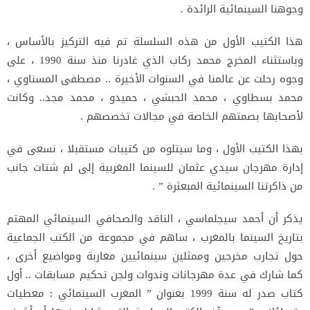
وجوهنا السينمائية الرائدة .
هذا الكتيب الأول من هذه السلسلة تم فيه التركيز بالأساس ،
وباستثناء المخرج محمد ركاب الذي غادرنا منذ سنة 1990 ، على
وجوه رحلت عن عالمنا في السنوات الأخيرة .. مصطفى المسناوي ،
محمد بسطاوي ، محمد الحبشي ، حميدو ، محمد مجد.. وكانت
لأصحابها بصمتهم الخاصة في مجالات تخصصهم .
بهذا الكتيب الأول ، وما سيتلوه من كتيبات مستقبلا ، نسعى في
إدارة مهرجان سيدي عثمان للسينما المغربية إلى لم شتات جانب
من ذاكرتنا السينمائية المبعثرة ” .
يذكر أن أحمد سيجلماسي ، الناقد والصحافي السينمائي المهتم
بتاريخ السينما بالمغرب ، ساهم في مجموعة من الكتب الجماعية
حول تجارب مخرجين وممثلين سينمائيين مغاربة ومواضيع أخرى ،
كما شارك في عدة مهرجانات وندوات ولجن تحكيم مسابقات .. أول
كتاب صدر له سنة 1999 بعنوان ” المغرب السينمائي : معطيات