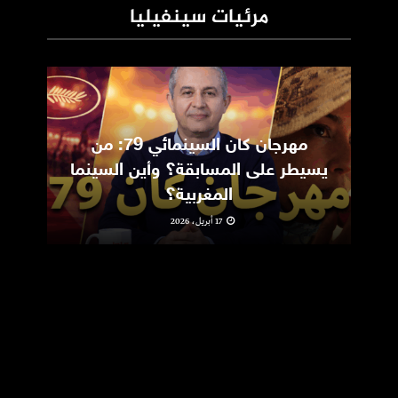
مرئيات سينفيليا
مهرجان كان السينمائي 79: من
ic
يسيطر على المسابقة؟ وأين السينما
m
المغربية؟
17 أبريل، 2026