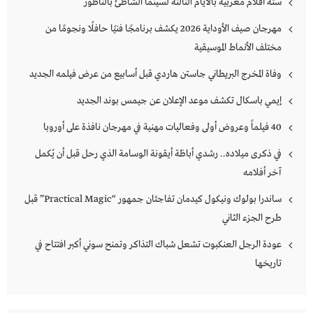
ستة أفلام مغربية بالأيام الثالثة لسينما الشاطئ بالناظور
مهرجان صيف الأوداية 2026 يكشف برنامجًا فنيًا حافلًا ونجومًا من
مختلف الأنماط الموسيقية
وفاة المخرج البريطاني جاستن هاردي قبل أسابيع من عرض فيلمه الجديد
إيمي باسكال تكشف موعد الإعلان عن جيمس بوند الجديد
40 فيلماً وعروض أولى وفعاليات مهنية في مهرجان نافذة على أوروبا
في ذكرى ميلاده.. رشدي أباظة أيقونة الوسامة الذي رحل قبل أن يُكمل
آخر أفلامه
ساندرا بولوك ونيكول كيدمان تفاجئان جمهور “Practical Magic” قبل
طرح الجزء الثاني
عودة الرجل العنكبوت تشعل شباك التذاكر وتمنح سوني أكبر افتتاح في
تاريخها