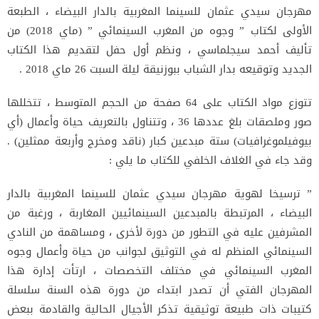
مهرجان سيدي عثمان للسينما المغربية بالدار البيضاء ، الطبعة
الأولى لكتاب ” وجوه من المغرب السينمائي ” (ماي 2018) من
تأليف أحمد سيجلماسي ، ونظم أول حفل لتقديم هذا الكتاب
الجديد وتوقيعه بدار الشباب ببوزنيقة ليلة السبت 26 ماي 2018 .
تتوزع مواد الكتاب على 64 صفحة من الحجم المتوسط ، تتخللها
صور وملصقات بلغ عددها 36 ، وتتناول بالتعريف حياة وأعمال (أي
بيوفيلموغرافيات) ستة مبدعين كبار (ناقد ومخرج وأربعة ممثلين) .
وقد جاء في الغلاف الخلفي للكتاب ما يلي :
” ترسيخا لهوية مهرجان سيدي عثمان للسينما المغربية بالدار
البيضاء ، المرتبطة بالمبدعين السينمائيين المغاربة ، ورغبة من
المشرفين عليه في التطور من دورة لأخرى ، ومساهمة من النادي
السينمائي المنظم له في التوثيق لجوانب من حياة وأعمال وجوه
المغرب السينمائي في مختلف التخصصات ، ارتأت إدارة هذا
المهرجان الفتي أن تصدر ابتداء من دورة هذه السنة سلسلة
كتيبات ذات طبيعة توثيقية تذكر الأجيال الحالية والقادمة ببعض