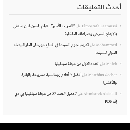
أحدث التعليقات
“التدريب الأخير”.. فيلم ياسين فنان يحتفي
Elmostafa Laaroussi
على
بالإبداع المسرحي وصراعاته الداخلية
تكريم نجوم السينما في افتتاح مهرجان الدار البيضاء
Mohammed
على
الدولي للسينما
العدد الأول من مجلة سينفيليا
Malek
على
أفضل 9 أفلام رومانسية ممزوجة بالإثارة
Matthias Gocher
على
والأكشن!
تحميل العدد 27 من مجلة سينفيليا بي دي
Aitmbarek Abdelali
على
إف PDF