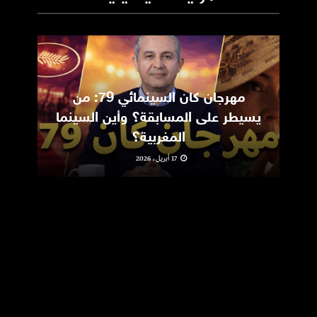
مهرجان كان السينمائي 79: من
ic
يسيطر على المسابقة؟ وأين السينما
m
المغربية؟
17 أبريل، 2026