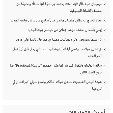
مهرجان صيف الأوداية 2026 يكشف برنامجًا فنيًا حافلًا ونجومًا من
مختلف الأنماط الموسيقية
وفاة المخرج البريطاني جاستن هاردي قبل أسابيع من عرض فيلمه الجديد
إيمي باسكال تكشف موعد الإعلان عن جيمس بوند الجديد
40 فيلماً وعروض أولى وفعاليات مهنية في مهرجان نافذة على أوروبا
في ذكرى ميلاده.. رشدي أباظة أيقونة الوسامة الذي رحل قبل أن يُكمل
آخر أفلامه
ساندرا بولوك ونيكول كيدمان تفاجئان جمهور “Practical Magic” قبل
طرح الجزء الثاني
عودة الرجل العنكبوت تشعل شباك التذاكر وتمنح سوني أكبر افتتاح في
تاريخها