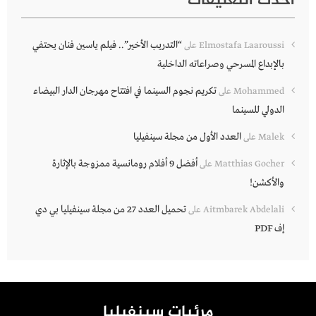
أحدث التعليقات
“التدريب الأخير”.. فيلم ياسين فنان يحتفي
Elmostafa Laaroussi
على
بالإبداع المسرحي وصراعاته الداخلية
تكريم نجوم السينما في افتتاح مهرجان الدار البيضاء
Mohammed
على
الدولي للسينما
العدد الأول من مجلة سينفيليا
Malek
على
أفضل 9 أفلام رومانسية ممزوجة بالإثارة
Matthias Gocher
على
والأكشن!
تحميل العدد 27 من مجلة سينفيليا بي دي
Aitmbarek Abdelali
على
إف PDF
مرئيات سينفيليا