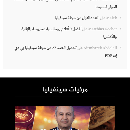
الدولي للسينما
العدد الأول من مجلة سينفيليا
Malek
على
أفضل 9 أفلام رومانسية ممزوجة بالإثارة
Matthias Gocher
على
والأكشن!
تحميل العدد 27 من مجلة سينفيليا بي دي
Aitmbarek Abdelali
على
إف PDF
مرئيات سينفيليا