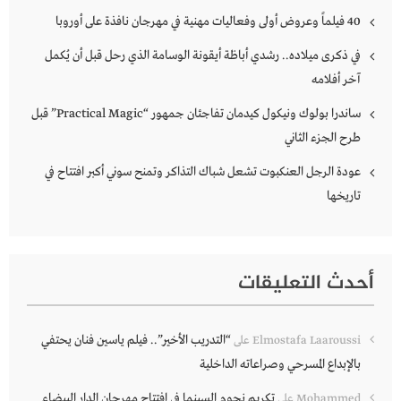
40 فيلماً وعروض أولى وفعاليات مهنية في مهرجان نافذة على أوروبا
في ذكرى ميلاده.. رشدي أباظة أيقونة الوسامة الذي رحل قبل أن يُكمل
آخر أفلامه
ساندرا بولوك ونيكول كيدمان تفاجئان جمهور “Practical Magic” قبل
طرح الجزء الثاني
عودة الرجل العنكبوت تشعل شباك التذاكر وتمنح سوني أكبر افتتاح في
تاريخها
أحدث التعليقات
“التدريب الأخير”.. فيلم ياسين فنان يحتفي
Elmostafa Laaroussi
على
بالإبداع المسرحي وصراعاته الداخلية
تكريم نجوم السينما في افتتاح مهرجان الدار البيضاء
Mohammed
على