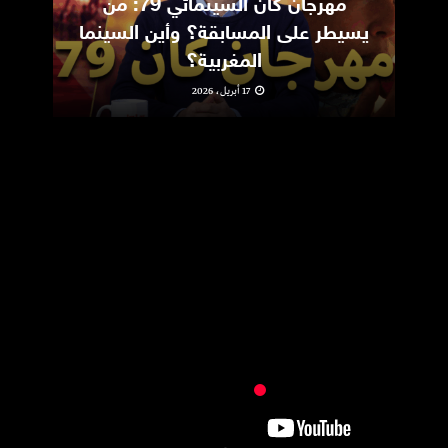
مهرجان كان السينمائي 79: من
ic
يسيطر على المسابقة؟ وأين السينما
m
المغربية؟
17 أبريل، 2026