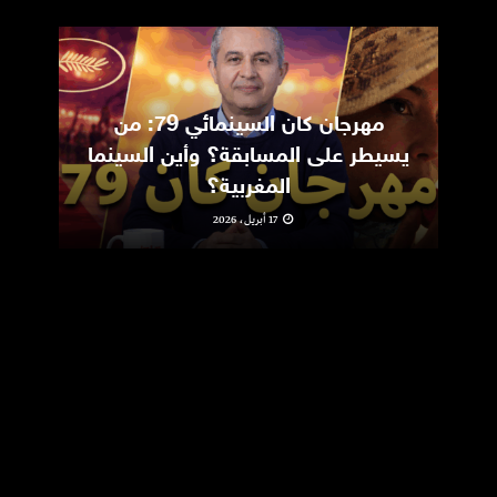
مهرجان كان السينمائي 79: من
ic
يسيطر على المسابقة؟ وأين السينما
m
المغربية؟
17 أبريل، 2026