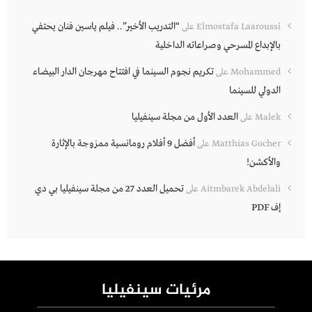
“التدريب الأخير”.. فيلم ياسين فنان يحتفي
Elmostafa Laaroussi
على
بالإبداع المسرحي وصراعاته الداخلية
تكريم نجوم السينما في افتتاح مهرجان الدار البيضاء
Mohammed
على
الدولي للسينما
العدد الأول من مجلة سينفيليا
Malek
على
أفضل 9 أفلام رومانسية ممزوجة بالإثارة
Matthias Gocher
على
والأكشن!
تحميل العدد 27 من مجلة سينفيليا بي دي
Aitmbarek Abdelali
على
إف PDF
مرئيات سينفيليا