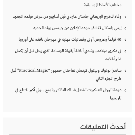
مختلف الأنماط الموسيقية
وفاة المخرج البريطاني جاستن هاردي قبل أسابيع من عرض فيلمه الجديد
إيمي باسكال تكشف موعد الإعلان عن جيمس بوند الجديد
40 فيلماً وعروض أولى وفعاليات مهنية في مهرجان نافذة على أوروبا
في ذكرى ميلاده.. رشدي أباظة أيقونة الوسامة الذي رحل قبل أن يُكمل
آخر أفلامه
ساندرا بولوك ونيكول كيدمان تفاجئان جمهور “Practical Magic” قبل
طرح الجزء الثاني
عودة الرجل العنكبوت تشعل شباك التذاكر وتمنح سوني أكبر افتتاح في
تاريخها
أحدث التعليقات