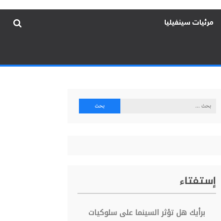
مرئيات سينفيليا
البحث
عن:
إستفتاء
برأيك هل تؤثر السينما على سلوكيات