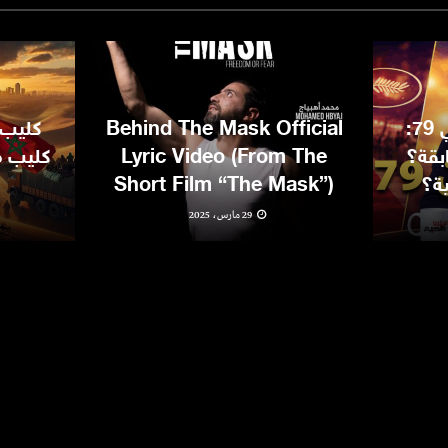
مهرجان كان السينمائي 79:
Behind The Mask Official
كليب 
بقة؟
Lyric Video (From The
كليب مغ
ية؟
Short Film “The Mask”)
29 مارس، 2025