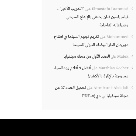
“التدريب الأخير”..
Elmostafa Laaroussi
على
فيلم ياسين فنان يحتفي بالإبداع المسرحي
وصراعاته الداخلية
تكريم نجوم السينما في افتتاح
Mohammed
على
مهرجان الدار البيضاء الدولي للسينما
العدد الأول من مجلة سينفيليا
Malek
على
أفضل 9 أفلام رومانسية
Matthias Gocher
على
ممزوجة بالإثارة والأكشن!
تحميل العدد 27 من
Aitmbarek Abdelali
على
مجلة سينفيليا بي دي إف PDF