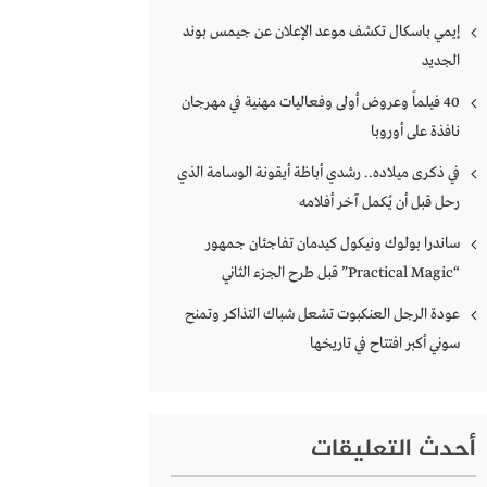
إيمي باسكال تكشف موعد الإعلان عن جيمس بوند
الجديد
40 فيلماً وعروض أولى وفعاليات مهنية في مهرجان
نافذة على أوروبا
في ذكرى ميلاده.. رشدي أباظة أيقونة الوسامة الذي
رحل قبل أن يُكمل آخر أفلامه
ساندرا بولوك ونيكول كيدمان تفاجئان جمهور
“Practical Magic” قبل طرح الجزء الثاني
عودة الرجل العنكبوت تشعل شباك التذاكر وتمنح
سوني أكبر افتتاح في تاريخها
أحدث التعليقات