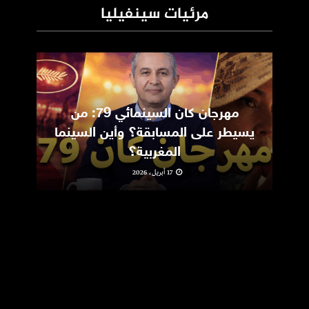
مرئيات سينفيليا
مهرجان كان السينمائي 79: من
ic
يسيطر على المسابقة؟ وأين السينما
m
المغربية؟
17 أبريل، 2026