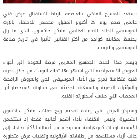
يستعد المسرح الملكي بالعاصمة الرباط لاستقبال عرض فني
عالمي ضخم يوم 29 أكتوبر المقبل، مخصص للاحتفاء بالإرث
الموسيقي الخالد للنجم العالمي مايكل جاكسون، الذي ما زال
يحتفظ بمكانته كواحد من أكثر الفنانين تأثيرا في تاريخ صناعة
الموسيقى والترفيه.
ويمنح هذا الحدث الجمهور المغربي فرصة للعودة إلى أجواء
العروض الاستعراضية التي اشتهر بها “ملك البوب”، من خلال تجربة
فنية متكاملة تمزج بين الأداء الموسيقي الحي والعروض الراقصة
والمؤثرات البصرية والسمعية الحديثة، في محاولة لاستحضار أبرز
المحطات التي صنعت أسطورته الفنية.
وسيركز العرض على إعادة تقديم روح حفلات مايكل جاكسون
الشهيرة، وليس الاكتفاء بأداء أشهر أغانيه فقط، إذ ستتضمن
الأمسية لوحات كوريغرافية مستوحاة من أعماله الأكثر نجاحا، إلى
جانب أزياء مستلهمة من إطلالاته الأيقونية وتقنيات عرض متطورة