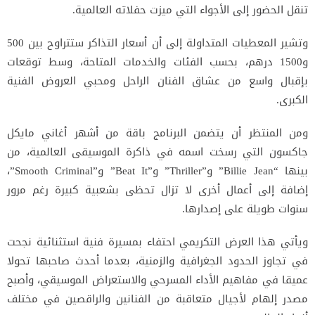
تنقل الحضور إلى الأجواء التي ميزت حفلاته العالمية.
وتشير المعطيات المتداولة إلى أن أسعار التذاكر ستتراوح بين 500
و1500 درهم، بحسب الفئات والخدمات المتاحة، وسط توقعات
بإقبال واسع من عشاق الفنان الراحل ومحبي العروض الفنية
الكبرى.
ومن المنتظر أن يتضمن البرنامج باقة من أشهر أغاني مايكل
جاكسون التي رسخت اسمه في ذاكرة الموسيقى العالمية، من
بينها “Billie Jean” و”Thriller” و”Beat It” و”Smooth Criminal”،
إضافة إلى أعمال أخرى لا تزال تحظى بشعبية كبيرة رغم مرور
سنوات طويلة على إصدارها.
ويأتي هذا العرض التكريمي احتفاء بمسيرة فنية استثنائية نجحت
في تجاوز الحدود الجغرافية والزمنية، بعدما أحدث صاحبها تحولا
عميقا في مفاهيم الأداء المسرحي والاستعراض الموسيقي، وأصبح
مصدر إلهام لأجيال متعاقبة من الفنانين والراقصين في مختلف