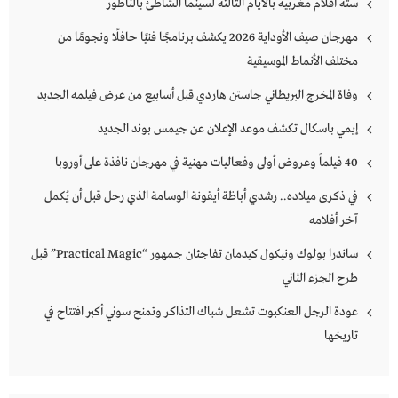
ستة أفلام مغربية بالأيام الثالثة لسينما الشاطئ بالناظور
مهرجان صيف الأوداية 2026 يكشف برنامجًا فنيًا حافلًا ونجومًا من
مختلف الأنماط الموسيقية
وفاة المخرج البريطاني جاستن هاردي قبل أسابيع من عرض فيلمه الجديد
إيمي باسكال تكشف موعد الإعلان عن جيمس بوند الجديد
40 فيلماً وعروض أولى وفعاليات مهنية في مهرجان نافذة على أوروبا
في ذكرى ميلاده.. رشدي أباظة أيقونة الوسامة الذي رحل قبل أن يُكمل
آخر أفلامه
ساندرا بولوك ونيكول كيدمان تفاجئان جمهور “Practical Magic” قبل
طرح الجزء الثاني
عودة الرجل العنكبوت تشعل شباك التذاكر وتمنح سوني أكبر افتتاح في
تاريخها