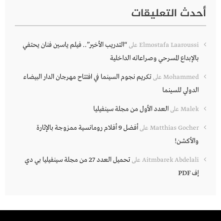
أحدث التعليقات
“التدريب الأخير”.. فيلم ياسين فنان يحتفي
Elmostafa Laaroussi
على
بالإبداع المسرحي وصراعاته الداخلية
تكريم نجوم السينما في افتتاح مهرجان الدار البيضاء
Mohammed
على
الدولي للسينما
العدد الأول من مجلة سينفيليا
Malek
على
أفضل 9 أفلام رومانسية ممزوجة بالإثارة
Matthias Gocher
على
والأكشن!
تحميل العدد 27 من مجلة سينفيليا بي دي
Aitmbarek Abdelali
على
إف PDF