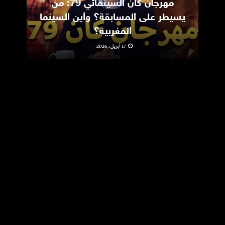
مهرجان كان السينمائي 79: من
ic
يسيطر على المسابقة؟ وأين السينما
m
المغربية؟
17 أبريل، 2026