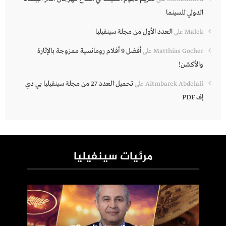
الدولي للسينما
العدد الأول من مجلة سينفيليا
Malek
على
أفضل 9 أفلام رومانسية ممزوجة بالإثارة
Matthias Gocher
على
والأكشن!
تحميل العدد 27 من مجلة سينفيليا بي دي
Aitmbarek Abdelali
على
إف PDF
مرئيات سينفيليا