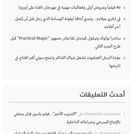
40 فيلماً وعروض أولى وفعاليات مهنية في مهرجان نافذة على أوروبا
في ذكرى ميلاده.. رشدي أباظة أيقونة الوسامة الذي رحل قبل أن يُكمل
آخر أفلامه
ساندرا بولوك ونيكول كيدمان تفاجئان جمهور “Practical Magic” قبل
طرح الجزء الثاني
عودة الرجل العنكبوت تشعل شباك التذاكر وتمنح سوني أكبر افتتاح في
تاريخها
أحدث التعليقات
“التدريب الأخير”.. فيلم ياسين فنان يحتفي
Elmostafa Laaroussi
على
بالإبداع المسرحي وصراعاته الداخلية
تكريم نجوم السينما في افتتاح مهرجان الدار البيضاء
Mohammed
على