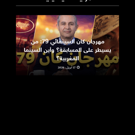
مهرجان كان السينمائي 79: من
ic
يسيطر على المسابقة؟ وأين السينما
m
المغربية؟
17 أبريل، 2026