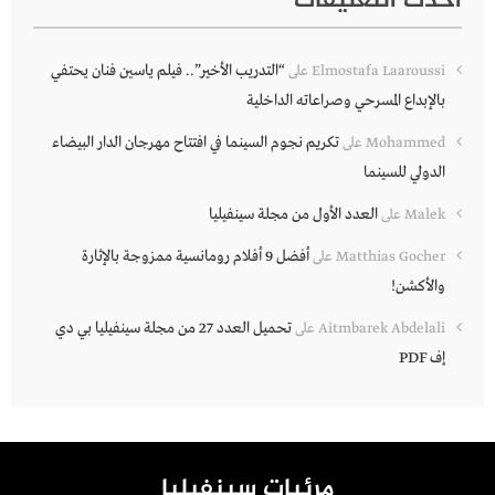
أحدث التعليقات
“التدريب الأخير”.. فيلم ياسين فنان يحتفي
Elmostafa Laaroussi
على
بالإبداع المسرحي وصراعاته الداخلية
تكريم نجوم السينما في افتتاح مهرجان الدار البيضاء
Mohammed
على
الدولي للسينما
العدد الأول من مجلة سينفيليا
Malek
على
أفضل 9 أفلام رومانسية ممزوجة بالإثارة
Matthias Gocher
على
والأكشن!
تحميل العدد 27 من مجلة سينفيليا بي دي
Aitmbarek Abdelali
على
إف PDF
مرئيات سينفيليا