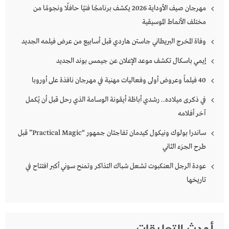
مهرجان صيف الأوداية 2026 يكشف برنامجًا فنيًا حافلًا ونجومًا من
مختلف الأنماط الموسيقية
وفاة المخرج البريطاني جاستن هاردي قبل أسابيع من عرض فيلمه الجديد
إيمي باسكال تكشف موعد الإعلان عن جيمس بوند الجديد
40 فيلماً وعروض أولى وفعاليات مهنية في مهرجان نافذة على أوروبا
في ذكرى ميلاده.. رشدي أباظة أيقونة الوسامة الذي رحل قبل أن يُكمل
آخر أفلامه
ساندرا بولوك ونيكول كيدمان تفاجئان جمهور “Practical Magic” قبل
طرح الجزء الثاني
عودة الرجل العنكبوت تشعل شباك التذاكر وتمنح سوني أكبر افتتاح في
تاريخها