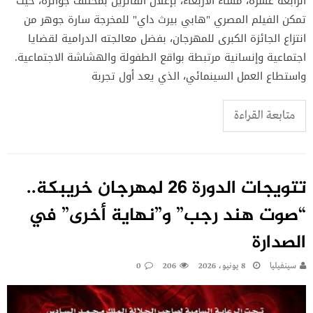
الرابعة عشرة، مساء الأربعاء، بإعلان الفائزين بمختلف جوائزه، حيث
تمكن الفيلم المصري "هابي بيرث داي" للمخرجة سارة جوهر من
انتزاع الجائزة الكبرى للمهرجان، بفضل معالجته الدرامية لقضايا
اجتماعية وإنسانية مرتبطة بواقع الطفولة والهشاشة الاجتماعية.
واستطاع العمل السينمائي، الذي يعد أول تجربة
متابعة القراءة
تتويجات الدورة 26 لمهرجان خريبكة..
“صوت هند رجب” و”نهاية أخرى” في
الصدارة
سينفيليا
8 يونيو، 2026
206
0