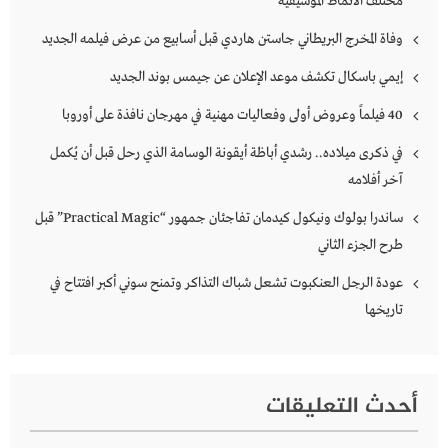
مختلف الأنماط الموسيقية
وفاة المخرج البريطاني جاستن هاردي قبل أسابيع من عرض فيلمه الجديد
إيمي باسكال تكشف موعد الإعلان عن جيمس بوند الجديد
40 فيلماً وعروض أولى وفعاليات مهنية في مهرجان نافذة على أوروبا
في ذكرى ميلاده.. رشدي أباظة أيقونة الوسامة الذي رحل قبل أن يُكمل
آخر أفلامه
ساندرا بولوك ونيكول كيدمان تفاجئان جمهور “Practical Magic” قبل
طرح الجزء الثاني
عودة الرجل العنكبوت تشعل شباك التذاكر وتمنح سوني أكبر افتتاح في
تاريخها
أحدث التعليقات