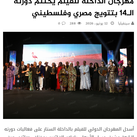
مهرجان الداخلة للفيلم يختتم دورته
الـ14 بتتويج مصري وفلسطيني
سينفيليا
12 يونيو، 2026
288
0
أسدل المهرجان الدولي للفيلم بالداخلة الستار على فعاليات دورته