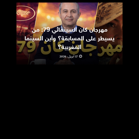
مهرجان كان السينمائي 79: من
ic
يسيطر على المسابقة؟ وأين السينما
m
المغربية؟
17 أبريل، 2026