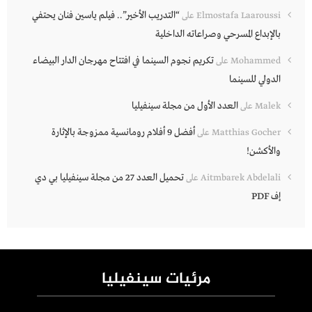
“التدريب الأخير”.. فيلم ياسين فنان يحتفي
Elmostafa Laaroussi
على
بالإبداع المسرحي وصراعاته الداخلية
تكريم نجوم السينما في افتتاح مهرجان الدار البيضاء
Mohammed
على
الدولي للسينما
العدد الأول من مجلة سينفيليا
Malek
على
أفضل 9 أفلام رومانسية ممزوجة بالإثارة
Matthias Gocher
على
والأكشن!
تحميل العدد 27 من مجلة سينفيليا بي دي
Aitmbarek Abdelali
على
إف PDF
مرئيات سينفيليا