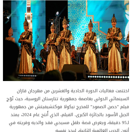
اختتمت فعاليات الدورة الحادية والعشرين من مهرجان قازان
السينمائي الدولي بعاصمة جمهورية تتارستان الروسية، حيث تُوّج
فيلم "حصن الصمود" للمخرج نيكولا فوكتشيفيتش من جمهورية
الجبل الأسود بالجائزة الكبرى. الفيلم، الذي أُنتج عام 2024، يمتد
لـ95 دقيقة، ويعرض قصة طفل مسيحي فقد والديه وقريته في
أتون الحرب العالمية الثانية، ليجد نفسه