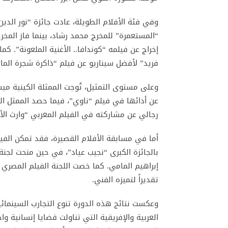
وفي فئة الأفلام الطويلة، عادت جائزة “نور الدين
“المستعمرة” للمخرج محمد رشاد، بينما فاز المخر
إخراج عن فيلمه “كوندافا.. الأغنية الملعونة”. ك
فريد” لأفضل سيناريو عن فيلم “ذاكرة شجرة المان
وعلى مستوى التمثيل، تُوجت الممثلة الكينية ميش
عن أدائها في فيلم “ناوي”، فيما حصد الممثل 
رجالي عن مشاركته في الفيلم المغربي “وارث الأس
أما في مسابقة الأفلام القصيرة، فقد تمكن الفي
بالجائزة الكبرى “نجيب عياد”، في حين منحت لجنة ا
إبراهيم المامي. كما خصت اللجنة الفيلم المصري
تقديراً لتميزه الفني.
وعكست نتائج هذه الدورة تنوع التجارب السينمائية
العربية والإفريقية التي تناولت قضايا إنسانية و