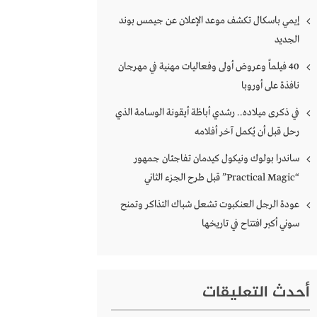
إيمي باسكال تكشف موعد الإعلان عن جيمس بوند
الجديد
40 فيلماً وعروض أولى وفعاليات مهنية في مهرجان
نافذة على أوروبا
في ذكرى ميلاده.. رشدي أباظة أيقونة الوسامة الذي
رحل قبل أن يُكمل آخر أفلامه
ساندرا بولوك ونيكول كيدمان تفاجئان جمهور
“Practical Magic” قبل طرح الجزء الثاني
عودة الرجل العنكبوت تشعل شباك التذاكر وتمنح
سوني أكبر افتتاح في تاريخها
أحدث التعليقات