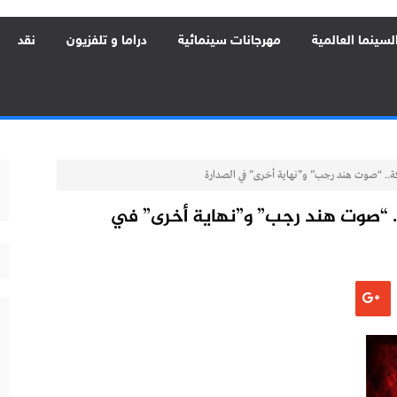
لسينما العالمية
مهرجانات سينمائية
دراما و تلفزيون
نقد
جان خريبكة.. “صوت هند رجب” و”نهاية أخرى” في