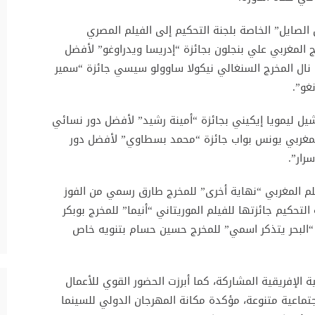
 الصايل” الخاصة بلجنة التحكيم إلى الفيلم المصري
ج المغربي علي بنجلون بجائزة “إدريسا ويدراوغو” لأفضل
ما نال المخرج السنغالي نيكولا ساوولو سيسي جائزة “سمير
غو”.
يل ليمويا إيكيني بجائزة “أمينة رشيد” لأفضل دور نسائي
المغربي يونس بواب جائزة “محمد بسطاوي” لأفضل دور
رار”.
لم المغربي “نهاية أخرى” للمخرج طارق رسمي من الفوز
لتحكيم جائزتها للفيلم الموريتاني “أنيما” للمخرج بوبكر
 “البحر يتذكر اسمي” للمخرج حسين حسام بتنويه خاص
 الإفريقية المشاركة، كما أبرزت الحضور القوي للأعمال
اجتماعية متنوعة، مؤكدة مكانة المهرجان الدولي للسينما