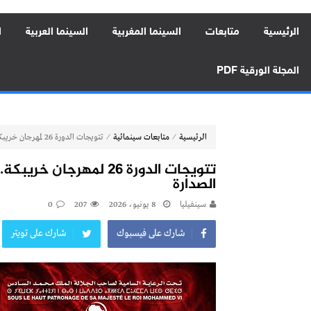
الرئيسية
متابعات
السينما المغربية
السينما العربية
ا
المجلة الورقية PDF
⁄
⁄
الرئيسية
متابعات سينمائية
تتويجات الدورة 26 لمهرجان خريبكة.. “صوت هند رجب” و”نهاية أخرى” في الصدارة
تتويجات الدورة 26 لمهر
الصدارة
سينفيليا
8 يونيو، 2026
207
0
شارك على فيسبوك
شارك على تويتر