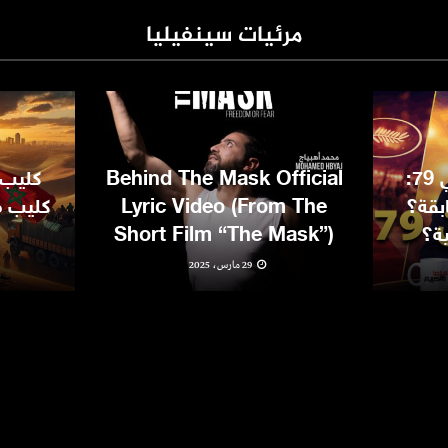
مرئيات سينفيليا
مهرجان كان السينمائي 79:
Behind The Mask Official
كليب 
بقة؟
Lyric Video (From The
كليب مغ
ية؟
Short Film “The Mask”)
29 مارس، 2025