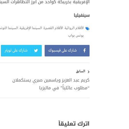
الإفريقية بخريبكة كواحد من أبرز التظاهرات السي
سينفيليا
الأفلام الروائية
الأفلام القصيرة
السينما الإفريقية
السينما التون
يونس بواب
شارك على فيسبوك
شارك على تويتر
تصفّح
المقالات
السابق
كريم عبد العزيز وياسمين صبري يستكملان
“مطلوب عائلياً” في ماليزيا
اترك تعليقاً