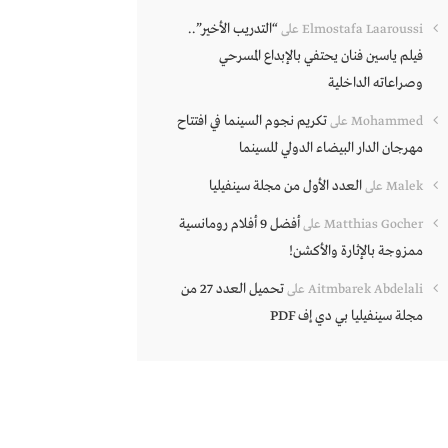
“التدريب الأخير”..
Elmostafa Laaroussi
على
فيلم ياسين فنان يحتفي بالإبداع المسرحي
وصراعاته الداخلية
تكريم نجوم السينما في افتتاح
Mohammed
على
مهرجان الدار البيضاء الدولي للسينما
العدد الأول من مجلة سينفيليا
Malek
على
أفضل 9 أفلام رومانسية
Matthias Gocher
على
ممزوجة بالإثارة والأكشن!
تحميل العدد 27 من
Aitmbarek Abdelali
على
مجلة سينفيليا بي دي إف PDF