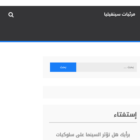
مرئيات سينفيليا
البحث
عن:
إستفتاء
برأيك هل تؤثر السينما على سلوكيات