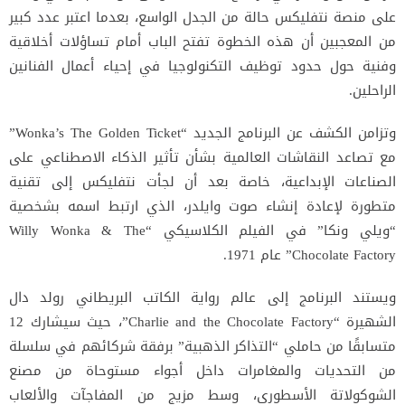
على منصة نتفليكس حالة من الجدل الواسع، بعدما اعتبر عدد كبير
من المعجبين أن هذه الخطوة تفتح الباب أمام تساؤلات أخلاقية
وفنية حول حدود توظيف التكنولوجيا في إحياء أعمال الفنانين
الراحلين.
وتزامن الكشف عن البرنامج الجديد “Wonka’s The Golden Ticket”
مع تصاعد النقاشات العالمية بشأن تأثير الذكاء الاصطناعي على
الصناعات الإبداعية، خاصة بعد أن لجأت نتفليكس إلى تقنية
متطورة لإعادة إنشاء صوت وايلدر، الذي ارتبط اسمه بشخصية
“ويلي ونكا” في الفيلم الكلاسيكي “Willy Wonka & The
Chocolate Factory” عام 1971.
ويستند البرنامج إلى عالم رواية الكاتب البريطاني رولد دال
الشهيرة “Charlie and the Chocolate Factory”، حيث سيشارك 12
متسابقًا من حاملي “التذاكر الذهبية” برفقة شركائهم في سلسلة
من التحديات والمغامرات داخل أجواء مستوحاة من مصنع
الشوكولاتة الأسطوري، وسط مزيج من المفاجآت والألعاب