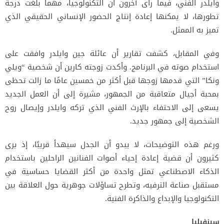
وايلدر الفني، فيما رأى آخرون أن التكنولوجيا، مهما بلغت درجة
تطورها، لا يمكنها إعادة إنتاج الحضور الإنساني الحقيقي الذي
تميز به الممثل.
وفي المقابل، كشفت تقارير أن عائلة جين وايلدر وافقت على
استخدام صوته في البرنامج. وأكدت زوجته كارين أن شخصية “ويلي
ونكا” التي قدمها زوجها قبل أكثر من خمسين عامًا ما زالت تحظى
بمحبة أجيال متعاقبة من الجمهور، مشيرة إلى أن العمل الجديد
يسعى إلى الاحتفاء بالإرث الفني الذي تركه وايلدر وإيصال روح
الشخصية إلى جمهور جديد.
ورغم هذه التوضيحات، لا يبدو أن الجدل سيهدأ قريبًا، إذ يرى
كثيرون أن قضية إعادة إحياء أصوات الفنانين الراحلين باستخدام
الذكاء الاصطناعي تمثل واحدة من أكثر القضايا حساسية في
مستقبل صناعة الترفيه، وتطرح تساؤلات جوهرية حول العلاقة بين
التكنولوجيا والإبداع والذاكرة الفنية.
سينفيليا