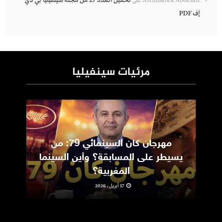
تحميل العدد 27 من مجلة سينفيليا بي دي
Aitmbarek Abdelali
على
إف PDF
مرئيات سينفيليا
مهرجان كان السينمائي 79: من
ic
يسيطر على المسابقة؟ وأين السينما
m
المغربية؟
17 أبريل، 2026