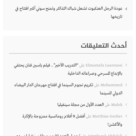
عودة الرجل العنكبوت تشعل شباك التذاكر وتمنح سوني أكبر افتتاح في
تاريخها
أحدث التعليقات
“التدريب الأخير”.. فيلم ياسين فنان يحتفي
Elmostafa Laaroussi
على
بالإبداع المسرحي وصراعاته الداخلية
تكريم نجوم السينما في افتتاح مهرجان الدار البيضاء
Mohammed
على
الدولي للسينما
العدد الأول من مجلة سينفيليا
Malek
على
أفضل 9 أفلام رومانسية ممزوجة بالإثارة
Matthias Gocher
على
والأكشن!