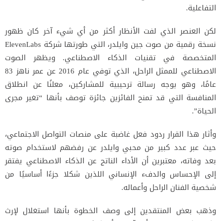
التفاعلية.
لكن العنصر الذي لفت الأنظار أكثر من أي شيء آخر كان ظهور
نسخة رقمية من صوت جين وايلدر، التي طورتها شركة ElevenLabs
المتخصصة في تقنيات الذكاء الاصطناعي. ويظهر الصوت
الاصطناعي للممثل الراحل، الذي توفي عام 2016 عن عمر ناهز 83
عامًا، وهو يوجه رسالة ترحيبية للمشاركين، معلنًا عن انطلاق
المنافسة التي قد تمنح الفائزين جائزة توصف بأنها “تغير مجرى
الحياة”.
وأثار هذا القرار ردود فعل غاضبة على منصات التواصل الاجتماعي،
حيث عبر عدد كبير من محبي وايلدر عن رفضهم لاستخدام صوته
بعد وفاته، معتبرين أن الأداء الناتج عن الذكاء الاصطناعي يفتقر
إلى الإحساس والدفء الإنساني اللذين شكلا جزءًا أساسيًا من
شخصية الفنان الراحل وأعماله.
وذهب بعض المنتقدين إلى وصف الخطوة بأنها استغلال لإرث