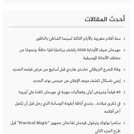
أحدث المقالات
ستة أفلام مغربية بالأيام الثالثة لسينما الشاطئ بالناظور
مهرجان صيف الأوداية 2026 يكشف برنامجًا فنيًا حافلًا ونجومًا من
مختلف الأنماط الموسيقية
وفاة المخرج البريطاني جاستن هاردي قبل أسابيع من عرض فيلمه الجديد
إيمي باسكال تكشف موعد الإعلان عن جيمس بوند الجديد
40 فيلماً وعروض أولى وفعاليات مهنية في مهرجان نافذة على أوروبا
في ذكرى ميلاده.. رشدي أباظة أيقونة الوسامة الذي رحل قبل أن يُكمل
آخر أفلامه
ساندرا بولوك ونيكول كيدمان تفاجئان جمهور “Practical Magic” قبل
طرح الجزء الثاني