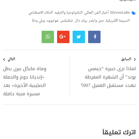
ElevenLabs
أخبار الفن العالمي
التكنولوجيا والترفيه
الذكاء الاصطناعي
السينما الأمريكية
جين وايلدر
رولد دال
نتفليكس
هوليوود
ويلي ونكا
تصفّح
المقالات
السابق
التالي
لماذا ترى خبيرة “جيمس
وفاة مايكل بيرن بطل
بوند” أن الشهرة المفرطة
«إنديانا جونز والحملة
تهدد مستقبل العميل 007؟
الصليبية الأخيرة» بعد
مسيرة فنية حافلة
اترك تعليقاً