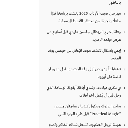
بالناظور
مهرجان صيف الأوداية 2026 يكشف برنامجًا فنيًا
حافلًا ونجومًا من مختلف الأنماط الموسيقية
وفاة المخرج البريطاني جاستن هاردي قبل أسابيع من
عرض فيلمه الجديد
إيمي باسكال تكشف موعد الإعلان عن جيمس بوند
الجديد
40 فيلماً وعروض أولى وفعاليات مهنية في مهرجان
نافذة على أوروبا
في ذكرى ميلاده.. رشدي أباظة أيقونة الوسامة الذي
رحل قبل أن يُكمل آخر أفلامه
ساندرا بولوك ونيكول كيدمان تفاجئان جمهور
“Practical Magic” قبل طرح الجزء الثاني
عودة الرجل العنكبوت تشعل شباك التذاكر وتمنح