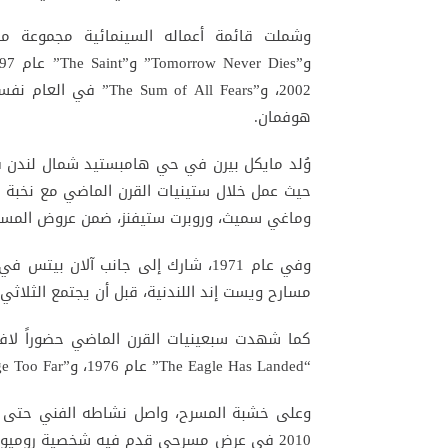
هوفمان.
حيث عمل خلال ستينيات القرن الماضي مع نخبة من
وماغي سميث، وروبرت ستيفنز، ضمن عروض المسرح
مسارح ويست إند اللندنية، قبل أن يجتمع الثلاثي مج
كما شهدت سبعينيات القرن الماضي حضوراً لافتا
“The Eagle Has Landed” عام 1976، و”A Bridge Too Far” عام 1977، و”Force 10 From Navarone” عام 1978.
وعلى خشبة المسرح، واصل نشاطه الفني حتى سنوا
2010 في عرض مسرحي قدم فيه شخصية روميو 