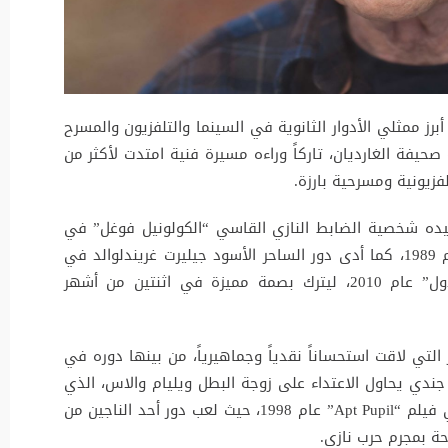
برز ممثلي الأدوار الثانوية في السينما والتلفزيون والمسرح
اماً، وفق ما أوردته صحيفة الغارديان، تاركاً وراءه مسيرة فنية امتدت لأكثر من
زيونية ومسرحية بارزة.
يده شخصية الضابط النازي القاسي “الكولونيل فوغل” في
فيلم “إنديانا جونز والحملة الصليبية الأخيرة” عام 1989، كما أدى دور الساحر الأسود جيليرت غريندلوالد في
فيلم “هاري بوتر ومقدسات الموت – الجزء الأول” عام 2010، ليترك بصمة مميزة في اثنتين من أشهر
 التي لاقت استحساناً نقدياً وجماهيرياً، من بينها دوره في
 حيث جسد شخصية جندي يحاول الاعتداء على زوجة البطل ويليام والاس، الذي
أدى دوره ميل غيبسون، إضافة إلى مشاركته في فيلم “Apt Pupil” عام 1998، حيث لعب دور أحد الناجين من
ة بمجرم حرب نازي.