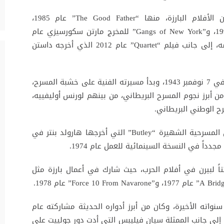
وشملت قائمة أعماله السينمائية مجموعة من الأفلام البارزة، منها “The Good Father” عام 1985،
و”Tomorrow Never Dies” و”The Saint” عام 1997، و”Gangs of New York” للمخرج مارتن سكورسيزي عام
2002، و”The Sum of All Fears” في العام نفسه، إلى جانب فيلم “Quartet” عام 2012 الذي أخرجه داستن
وُلد مايكل بيرن في حي هامبستيد شمال لندن في 7 نوفمبر 1943، وبدأ مسيرته الفنية على خشبة المسرح،
 أبرز نجوم المسرح البريطاني، من بينهم لورنس أوليفييه،
 الوطني البريطاني.
وفي عام 1971، شارك إلى جانب آلان بيتس في المسرحية الشهيرة “Butley” التي أخرجها هارولد بنتر في
دداً في النسخة السينمائية للعمل عام 1974.
ً لبيرن في أفلام الحرب، حيث شارك في أعمال بارزة مثل
ته الأخيرة، وكان من أبرز أدواره الحديثة مشاركته عام
إلى جانب الممثلة سيان فيليبس التي أدت دور جولييت على