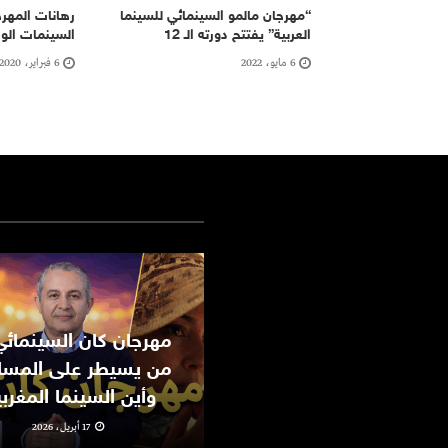
“مهرجان مالمو السينمائي للسينما
رهانات المهرج
العربية” يفتتح دورته الـ 12
السينمات الو
6 مايو، 2022
6 فبراير، 2020
من يسيطر على المسا
وأين السينما المغرب
17 أبريل، 2026