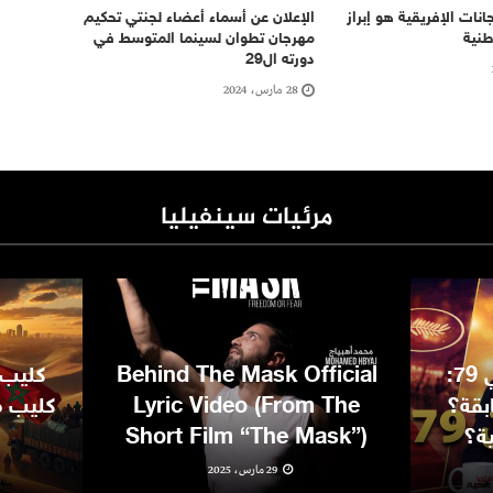
انات الإفريقية هو إبراز
الإعلان عن أسماء أعضاء لجنتي تحكيم
طنية
مهرجان تطوان لسينما المتوسط في
دورته ال29
28 مارس، 2024
مرئيات سينفيليا
مهرجان كان السينمائي 79:
Behind The Mask Official
كليب 
بقة؟
Lyric Video (From The
كليب مغ
ية؟
Short Film “The Mask”)
29 مارس، 2025