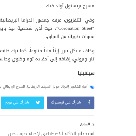
مسرح بريستول أولد فيك.
“Coronation Street”، حيث أدى شخص
سنوات طويلة من الفراق.
تارا وبروني، إضافة إلى أحفاده توم وكلوي وجاس
سينفيليا
أخبار المشاهير
إنديانا جونز
السينما البريطانية
المسرح البريطاني
ب
شارك على فيسبوك
شارك على تويتر
تصفّح
المقالات
السابق
استخدام الذكاء الاصطناعي لإحياء صوت جين