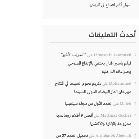
سوني أكبر افتتاح في تاريخها
أحدث التعليقات
“التدريب الأخير”..
Elmostafa Laaroussi
على
فيلم ياسين فنان يحتفي بالإبداع المسرحي
وصراعاته الداخلية
تكريم نجوم السينما في افتتاح
Mohammed
على
مهرجان الدار البيضاء الدولي للسينما
العدد الأول من مجلة سينفيليا
Malek
على
أفضل 9 أفلام رومانسية
Matthias Gocher
على
ممزوجة بالإثارة والأكشن!
تحميل العدد 27 من
Aitmbarek Abdelali
على