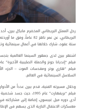
رحل الممثل البريطاني المخضرم مايكل بيرن، أحد أ
البريطاني، عن عمر ناهز 82 ع
ستة عقود، شارك خلالها في أعمال سينمائية وتلف
اشتهر بيرن لدى جمهور السينما العالمية بتجس
السلاسل السينمائية في العالم.
وخلال مسيرته الفنية، قدم بيرن عدداً من الأدوار
فيلم “بريفهارت” عام 1995،
معسكرات الاعتقال النازية الذي يسهم في الإطاح