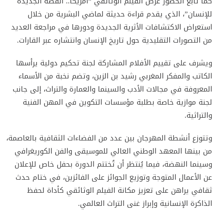
كما تابع الحضور عرض الفيلم الوثائقي “أمريكا.. القصة الجديدة
للإنسان”، الذي يقدم قراءة حديثة لماضي البشرية من خلال
استعراض الاكتشافات الأثرية الجديدة ودورها في مراجعة العديد
من التصورات التقليدية حول تاريخ الإنسان وانتشاره عبر القارات.
ويشرف على تقييم الأفلام المشاركة لجنة تحكيم دولية يرأسها
الكاتب والمفكر المغربي رشيد بن الزين، وتضم نخبة من الأسماء
المعروفة في مجالات الأدب والسينما والعمارة والتراث، إلى جانب
لجنة موازية خاصة بطلبة مؤسسات التكوين في المهن الفنية
والتراثية.
وتتوزع أنشطة المهرجان بين عدد من الفضاءات الثقافية بالعاصمة،
من بينها المعهد الوطني العالي للموسيقى والفن الكوريغرافي
وسينما النهضة، فيما يُنتظر أن تُختتم الدورة بحفل خاص للإعلان
عن الأعمال المتوجة وتوزيع الجوائز على الفائزين، في ختام حدث
ثقافي يراهن على تعزيز مكانة الفيلم الوثائقي كأداة لحفظ
الذاكرة الإنسانية وإبراز غنى التراث العالمي.