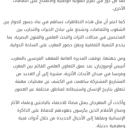
لها من دور في تعزيز الهوية الوطنية والانفتاح على الثقافات
الأخرى.
كما اعتبر أن مثل هذه التظاهرات تساهم في بناء جسور للحوار بين
الشعوب والثقافات، وتشجع على تبادل الخبرات والتجارب بين
المختصين في مجالات التراث والبحث العلمي والفنون البصرية، بما
يخدم التنمية الثقافية ويعزز حضور المغرب على الساحة الدولية.
ومن جهتها، توقفت المديرة العامة للمعهد الفرنسي بالمغرب،
أنييس أومروزيان، عند عمق التعاون العلمي القائم بين المغرب
وفرنسا في ميدان الأبحاث الأثرية، مشيرة إلى أن العديد من
المشاريع المشتركة ساهمت في الكشف عن معطيات مهمة
تتعلق بتاريخ الإنسان واستيطانه لمناطق مختلفة عبر العصور.
وأكدت أن المهرجان يمثل فضاءً للاحتفاء بالباحثين وعلماء الآثار
وصناع الأفلام الذين يكرسون جهودهم للحفاظ على الذاكرة
الإنسانية ونقلها إلى الأجيال الجديدة من خلال أدوات فنية
ومعرفية حديثة.