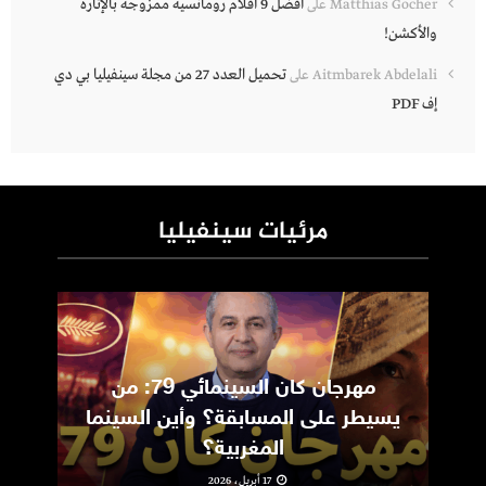
أفضل 9 أفلام رومانسية ممزوجة بالإثارة
Matthias Gocher
على
والأكشن!
تحميل العدد 27 من مجلة سينفيليا بي دي
Aitmbarek Abdelali
على
إف PDF
مرئيات سينفيليا
مهرجان كان السينمائي 79: من
ic
يسيطر على المسابقة؟ وأين السينما
m
المغربية؟
17 أبريل، 2026