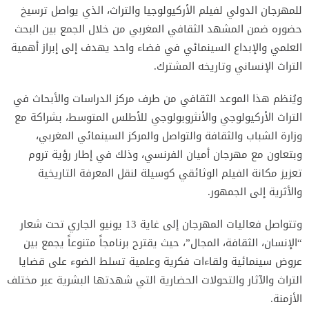
للمهرجان الدولي لفيلم الأركيولوجيا والتراث، الذي يواصل ترسيخ
حضوره ضمن المشهد الثقافي المغربي من خلال الجمع بين البحث
العلمي والإبداع السينمائي في فضاء واحد يهدف إلى إبراز أهمية
التراث الإنساني وتاريخه المشترك.
ويُنظم هذا الموعد الثقافي من طرف مركز الدراسات والأبحاث في
التراث الأركيولوجي والأنثروبولوجي للأطلس المتوسط، بشراكة مع
وزارة الشباب والثقافة والتواصل والمركز السينمائي المغربي،
وبتعاون مع مهرجان أميان الفرنسي، وذلك في إطار رؤية تروم
تعزيز مكانة الفيلم الوثائقي كوسيلة لنقل المعرفة التاريخية
والأثرية إلى الجمهور.
وتتواصل فعاليات المهرجان إلى غاية 13 يونيو الجاري تحت شعار
“الإنسان، الثقافة، المجال”، حيث يقترح برنامجاً متنوعاً يجمع بين
عروض سينمائية ولقاءات فكرية وعلمية تسلط الضوء على قضايا
التراث والآثار والتحولات الحضارية التي شهدتها البشرية عبر مختلف
الأزمنة.