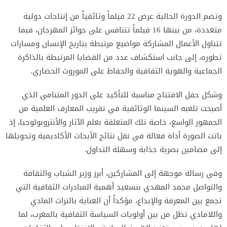
وتضم الدورة الحالية عرض 22 فيلماً وثائقياً من إنتاجات دولية
متعددة، من بينها 16 فيلماً تتنافس على جوائز المهرجان، فيما
تتناول الأعمال المشاركة مواضيع مرتبطة بتاريخ الإنسان ومسارات
تطوره، إلى جانب استكشاف عدد من القضايا المرتبطة بالذاكرة
الجماعية والهوية الثقافية والحفاظ على الموروث الحضاري.
وشكل حفل الافتتاح مناسبة للتأكيد على الدور المتنامي الذي
أصبحت تلعبه السينما الوثائقية في تقريب المعارف العلمية من
الجمهور الواسع، خاصة تلك المتعلقة بعلم الآثار والأنثروبولوجيا، إذ
باتت الصورة أداة فعالة في نقل نتائج الأبحاث الأكاديمية وتحويلها
إلى مضامين بصرية جذابة وسهلة التداول.
وفي رسالة موجهة إلى المشاركين، أبرز وزير الشباب والثقافة
والتواصل محمد المهدي بنسعيد أهمية المبادرات الثقافية التي
تجمع بين المعرفة والإبداع، مؤكداً أن العناية بالتراث المادي
واللامادي تظل من بين أولويات السياسة الثقافية بالمغرب، لما