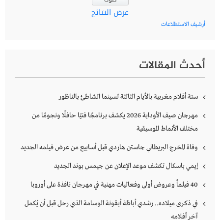
عرض النتائج
أرشيف الاستطلاعات
أحدث المقالات
ستة أفلام مغربية بالأيام الثالثة لسينما الشاطئ بالناظور
مهرجان صيف الأوداية 2026 يكشف برنامجًا فنيًا حافلًا ونجومًا من
مختلف الأنماط الموسيقية
وفاة المخرج البريطاني جاستن هاردي قبل أسابيع من عرض فيلمه الجديد
إيمي باسكال تكشف موعد الإعلان عن جيمس بوند الجديد
40 فيلماً وعروض أولى وفعاليات مهنية في مهرجان نافذة على أوروبا
في ذكرى ميلاده.. رشدي أباظة أيقونة الوسامة الذي رحل قبل أن يُكمل
آخر أفلامه