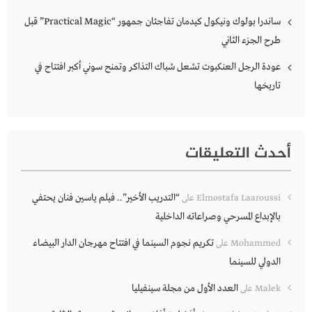
ساندرا بولوك ونيكول كيدمان تفاجئان جمهور “Practical Magic” قبل
طرح الجزء الثاني
عودة الرجل العنكبوت تشعل شباك التذاكر وتمنح سوني أكبر افتتاح في
تاريخها
أحدث التعليقات
“التدريب الأخير”.. فيلم ياسين فنان يحتفي
Elmostafa Laaroussi
على
بالإبداع المسرحي وصراعاته الداخلية
تكريم نجوم السينما في افتتاح مهرجان الدار البيضاء
Mohammed
على
الدولي للسينما
العدد الأول من مجلة سينفيليا
Malek
على