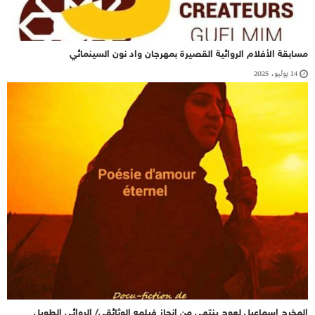
مسابقة الأفلام الروائية القصيرة بمهرجان واد نون السينمائي
14 يوليو، 2025
المخرج إسماعيل لعوج ينتهي من إنجاز فيلمه الوثائقي/ الروائي الطويل