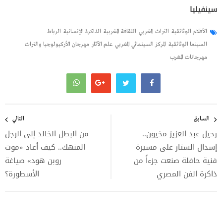
سينفيليا
الأفلام الوثائقية
التراث المغربي
الثقافة المغربية
الذاكرة الإنسانية
الرباط
السينما الوثائقية
المركز السينمائي المغربي
علم الآثار
مهرجان الأركيولوجيا والتراث
مهرجانات المغرب
تصفّح
المقالات
السابق
التالي
رحيل عبد العزيز مخيون..
من البطل الخالد إلى الرجل
إسدال الستار على مسيرة
المنهك.. كيف أعاد «موت
فنية حافلة صنعت جزءاً من
روبن هود» صياغة
ذاكرة الفن المصري
الأسطورة؟