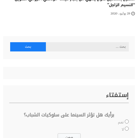
“النسيم الزاجل”
29 يوليو، 2020
البحث
عن:
إستفتاء
برأيك هل تؤثر السينما على سلوكيات الشباب؟
نعم
لا