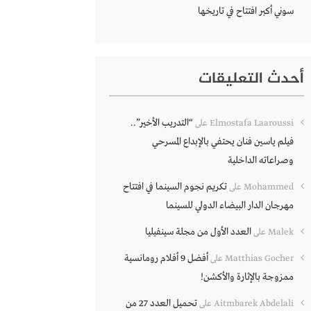
سوني أكبر افتتاح في تاريخها
أحدث التعليقات
“التدريب الأخير”..
Elmostafa Laaroussi
على
فيلم ياسين فنان يحتفي بالإبداع المسرحي
وصراعاته الداخلية
تكريم نجوم السينما في افتتاح
Mohammed
على
مهرجان الدار البيضاء الدولي للسينما
العدد الأول من مجلة سينفيليا
Malek
على
أفضل 9 أفلام رومانسية
Matthias Gocher
على
ممزوجة بالإثارة والأكشن!
تحميل العدد 27 من
Aitmbarek Abdelali
على