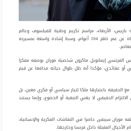
 باريس، الأربعاء، مراسم تكريم وطنية للفيلسوف وعالم
الاجتماع الفرنسي إدغار موران، الذي فارق الحياة عن عمر ناهز 104 أعوام، وسط إشادة واسعة بمسيرته
عاصر.
يس الفرنسي إيمانويل ماكرون شخصية موران بوصفه مفكرا
جي أو عقائدي، مؤكدا أنه ظل طوال حياته مدافعا عن قيم
مع الحقيقة باعتبارها ملكا لتيار سياسي أو فكري معين، بل
لالتزام الحقيقي لا يعني التبعية أو الخضوع، وإنما يستند
فه موران سيبقى حاضرا في النقاشات الفكرية والإنسانية،
م الأجيال المقبلة داخل فرنسا وخارجها.