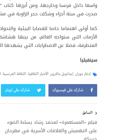
واسعا داخل فرنسا وخارجها، ومن أبرزها كتاب “
صدرت في ستة أجزاء وشكلت حجر الزاوية في مشر
كما أولى اهتماما خاصا للقضايا البيئية والتحولات
الأزمات التي ستواجه العالم، من بينها هشاشة ا
المتطرفة، فضلا عن الاضطرابات التي يشهدها ال
سينفيليا
إدغار موران
إيمانويل ماكرون
الأخبار الثقافية
الثقافة الفرنسية
ا
شارك على فيسبوك
شارك على تويتر
تصفّح
المقالات
السابق
فيلم «المستعمرة» لمحمد رشاد يسلط الضوء
على التهميش والعلاقات الأسرية في مهرجان
خريبكة