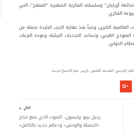
شائعة أورليان” وسلسلته الفكرية الشهيرة “المنهج”، التي
وعه الفكري.
 العالمية الكبرى، وتنبأ منذ نهاية الحرب الباردة بجملة من
لنموذج الغربي، وتصاعد التحديات البيئية، وعودة النزعات
نظام الدولي.
لفكر الفرنسي
الفلسفة
المثقفون
باريس
علم الاجتماع
فرنسا
التالي
رحيل بيبو برايسون.. الصوت الذي صنع نجاح
«الجميلة والوحش» و«عالم جديد بالكامل»