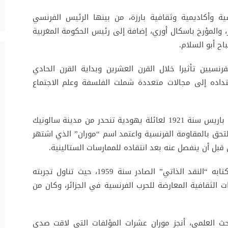
وأكاديمية وثقافية بارزة، من بينها الرئيس الفرنسي
ر، والمؤرخ باسكال أوري، إضافة إلى رئيس الحكومة المغربية
اح أبو السلام.
فرنسيين تأثيرا خلال القرن العشرين وبداية القرن الحادي
متداده إلى مجالات متعددة شملت الفلسفة وعلم الاجتماع
وُلد موران، الذي كان يحمل اسم إدغار نحوم، في باريس سنة 1921 لعائلة يهودية تنحدر من مدينة سالونيك
 التحق بالمقاومة الفرنسية واعتمد اسم “موران” الذي اشتهر
قبل أن ينفصل عنه بعد انتقاده للممارسات الستالينية.
وسلط الضوء على تلك المرحلة من حياته في كتابه “النقد الذاتي” الصادر سنة 1959، حيث تناول تجربته
ت الثقافية المعارضة للحرب الفرنسية في الجزائر، وكان من
بحث العلمي، أنجز موران عشرات المؤلفات التي لاقت صدى