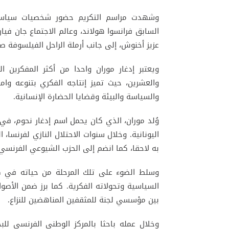
وشهدت مراسم التكريم حضور شخصيات سياسية 
السابق فرانسوا هولاند، وعالم الاجتماع جان فيا
عزيز أخنوش، إلى جانب أرملة الراحل الفيلسوفة صب
ويعتبر إدغار موران واحدا من أكثر المفكرين ال
والعشرين، حيث تميز إنتاجه الفكري بتنوعه وا
والسياسة والبيئة وقضايا الحضارة الإنسانية.
اليونانية. وخلال سنوات الاحتلال النازي لفرنسا،
به لاحقا، كما انضم إلى الحزب الشيوعي الفرنسي 
السياسية وتحولاته الفكرية. كما برز ضمن الأصوا
بين مؤسسي لجنة للمثقفين المناهضين للنزاع.
وخلال عمله باحثا بالمركز الوطني الفرنسي لل