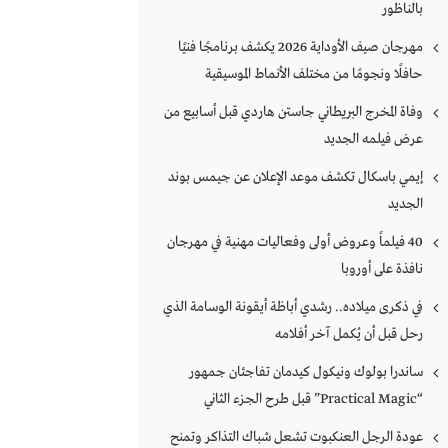
بالناظور
مهرجان صيف الأوداية 2026 يكشف برنامجًا فنيًا
حافلًا ونجومًا من مختلف الأنماط الموسيقية
وفاة المخرج البريطاني جاستن هاردي قبل أسابيع من
عرض فيلمه الجديد
إيمي باسكال تكشف موعد الإعلان عن جيمس بوند
الجديد
40 فيلماً وعروض أولى وفعاليات مهنية في مهرجان
نافذة على أوروبا
في ذكرى ميلاده.. رشدي أباظة أيقونة الوسامة الذي
رحل قبل أن يُكمل آخر أفلامه
ساندرا بولوك ونيكول كيدمان تفاجئان جمهور
“Practical Magic” قبل طرح الجزء الثاني
عودة الرجل العنكبوت تشعل شباك التذاكر وتمنح