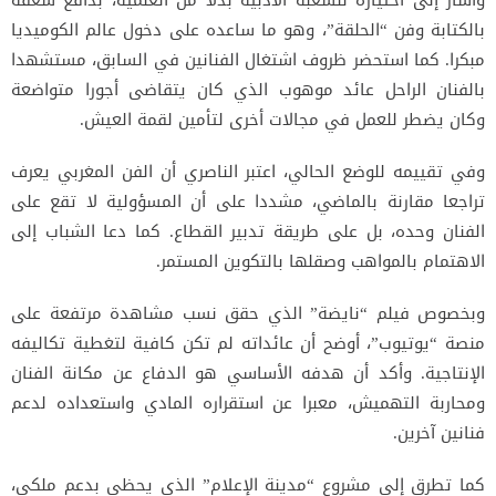
وأشار إلى اختياره للشعبة الأدبية بدلا من العلمية، بدافع شغفه
بالكتابة وفن “الحلقة”، وهو ما ساعده على دخول عالم الكوميديا
مبكرا. كما استحضر ظروف اشتغال الفنانين في السابق، مستشهدا
بالفنان الراحل عائد موهوب الذي كان يتقاضى أجورا متواضعة
وكان يضطر للعمل في مجالات أخرى لتأمين لقمة العيش.
وفي تقييمه للوضع الحالي، اعتبر الناصري أن الفن المغربي يعرف
تراجعا مقارنة بالماضي، مشددا على أن المسؤولية لا تقع على
الفنان وحده، بل على طريقة تدبير القطاع. كما دعا الشباب إلى
الاهتمام بالمواهب وصقلها بالتكوين المستمر.
وبخصوص فيلم “نايضة” الذي حقق نسب مشاهدة مرتفعة على
منصة “يوتيوب”، أوضح أن عائداته لم تكن كافية لتغطية تكاليفه
الإنتاجية. وأكد أن هدفه الأساسي هو الدفاع عن مكانة الفنان
ومحاربة التهميش، معبرا عن استقراره المادي واستعداده لدعم
فنانين آخرين.
كما تطرق إلى مشروع “مدينة الإعلام” الذي يحظى بدعم ملكي،