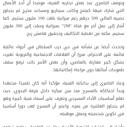
وتوقف الناصري عند بعض تجاربه الفنية، موضحا أن أحد الأعمال
التي شارك فيها كمنتج وكاتب سيناريو ومساعد مخرج لم يتجاوز
نصيبه المالي 500 درهم رغم ميزانية بلغت 100 مليون سنتيم. كما
أشار إلى عمل آخر مع قناة “2M” بميزانية وصلت إلى 300 مليون
سنتيم، مكنه من تغطية التكاليف وتحقيق هامش ربح.
وتحدث أيضا عن نشأته في حي درب السلطان في أجواء عائلية
قائمة على الاحترام، مبرزا أن العلاقات الاجتماعية والتربوية تغيرت
بشكل كبير مقارنة بالماضي، وأن بعض الأسر باتت ترفع سقف
طموحات أبنائها دون مراعاة إمكانياتها.
وعاد الناصري إلى بداياته الفنية، مؤكدا أنه كان تلميذا مجتهدا
وبدأ احتكاكه بالمسرح منذ سن مبكرة داخل فرقة البدوي، حيث
تعلم أساسيات الأداء المسرحي وتعرف على أسماء فنية كبيرة وهو
لم يتجاوز العاشرة من عمره. واعتبر أن المسرح لعب دورا أساسيا
في تكوين شخصيته وصقل موهبته.