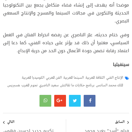
موضحا أنه يهدف إلى إنشاء فضاء متكامل يجمع بين التكنولوجيا
الحديثة والتكوين في مجالات السينما والمسرح والإنتاج السمعي
البصري.
وفي ختام حديثه، عبّر الناصري عن رفضه انخراط الفنان في العمل
السياسي، معتبرا أن ذلك قد يؤثر على حياده الفني، كما دعا إلى
اعتماد رقابة تضمن جودة الأعمال دون الحد من حرية الإبداع.
سينفيليا
الإنتاج الفني
الثقافة المغربية
السينما المغربية
الفن المغربي
الكوميديا المغربية
الملك محمد السادس
برنامج حكايات ما تقالتش
سعيد الناصري
نجوم المغرب
هسبريس
تصفّح
المقالات
السابق
التالي
فيلم “أسد” يعيد محمد
تكريم جديد لحسين فهمي