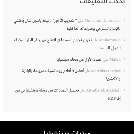
أحدث التعليقات
“التدريب الأخير”.. فيلم ياسين فنان يحتفي
Elmostafa Laaroussi
على
بالإبداع المسرحي وصراعاته الداخلية
تكريم نجوم السينما في افتتاح مهرجان الدار البيضاء
Mohammed
على
الدولي للسينما
العدد الأول من مجلة سينفيليا
Malek
على
أفضل 9 أفلام رومانسية ممزوجة بالإثارة
Matthias Gocher
على
والأكشن!
تحميل العدد 27 من مجلة سينفيليا بي دي
Aitmbarek Abdelali
على
إف PDF
مرئيات سينفيليا