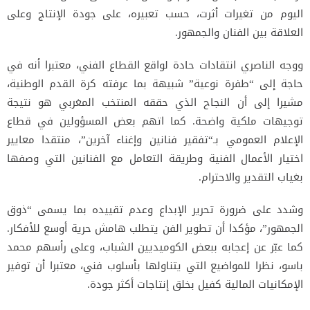
اليوم من تغيرات أثرت، حسب تعبيره، على جودة الإنتاج وعلى
العلاقة بين الفنان والجمهور.
ووجه الناصري انتقادات حادة لواقع القطاع الفني، معتبرا أنه في
حاجة إلى “طفرة نوعية” شبيهة بما عرفته كرة القدم الوطنية،
مشيرا إلى أن النجاح الذي حققه المنتخب المغربي هو نتيجة
توجيهات ملكية واضحة. كما اتهم بعض المسؤولين في قطاع
الإعلام العمومي بـ“تفقير فنانين وإغناء آخرين”، منتقدا معايير
اختيار الأعمال الفنية وطريقة التعامل مع الفنانين التي وصفها
بغياب التقدير والاحترام.
وشدد على ضرورة تحرير الإبداع وعدم تقييده بما يسمى “ذوق
الجمهور”، مؤكدا أن تطوير الفن يتطلب هامش حرية أوسع للأفكار.
كما عبّر عن إعجابه ببعض الكوميديين الشباب، وعلى رأسهم محمد
باسو، نظرا للمواضيع التي يتناولها بأسلوب فني، معتبرا أن توفير
الإمكانيات المالية كفيل بخلق إنتاجات أكثر جودة.