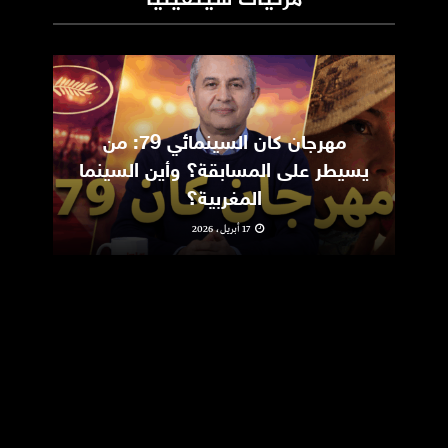
مهرجان كان السينمائي 79: من
ic
يسيطر على المسابقة؟ وأين السينما
m
المغربية؟
17 أبريل، 2026