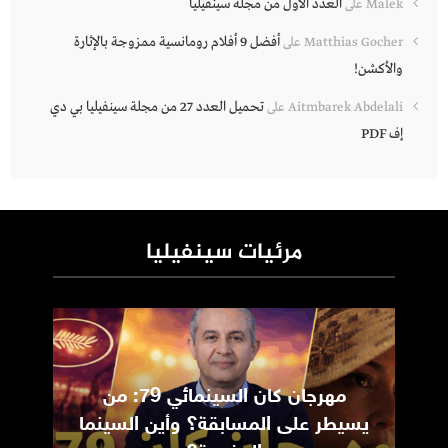
العدد الأول من مجلة سينفيليا
Malek
على
أفضل 9 أفلام رومانسية ممزوجة بالإثارة
Matthias Gocher
على
والأكشن!
تحميل العدد 27 من مجلة سينفيليا بي دي
Aitmbarek Abdelali
على
إف PDF
مرئيات سينفيليا
مهرجان كان السينمائي 79: من
ic
يسيطر على المسابقة؟ وأين السينما
m