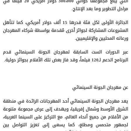
التي يبلغ مجموعها حوالي 300،000 دولار أمريكي 20 فيلماً في
مراحل التطوير وما بعد الإنتاج.
الجائزة الأولى لكل فئة قدرها 15 ألف دولار أمريكي، كما تتأهل
المشروعات المشاركة لجوائز أخرى مُقدمة بواسطة شركاء المهرجان
ورعاته المحليين والإقليميين.
عبر الدورات الست السابقة لمهرجان الجونة السينمائي قدم
البرنامج الدعم لـ120 فيلماً، وقد فاز بعض تلك الأفلام بجوائز دولية.
عن مهرجان الجونة السينمائي
يعد مهرجان الجونة السينمائي أحد المهرجانات الرائدة في منطقة
الشرق الأوسط وشمال إفريقيا، ويهدف إلى عرض مجموعة متنوعة
من الأفلام من جميع أنحاء العالم، مع التركيز على السينما العربية،
لجمهور متحمس ومطلع، كما يسعى إلى تعزيز التواصل بين