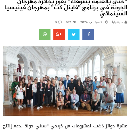
“حتى بالعتمة بشوفك” يفوز بجائزة مهرجان
الجونة في برنامج “فاينل كت” بمهرجان فينيسيا
السينمائي
سينفيليا
5 سبتمبر، 2024
632
0
عشرة جوائز ذهبت لمشروعات من خريجي “سيني جونة لدعم إنتاج