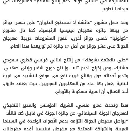
بالمشاركة في “سيني جونة لدعم إنتاج الأفلام” كمشروعات في
مرحلة التطوير.
وقد حصل مشروع “عائشة لا تستطيع الطيران” على خمس جوائز
من بينها جائزة مهرجان فينيسيا الرئيسية، كما نال مشروع
“كولونيا” خمس جوائز أخرى، لتفوز المشروعات خريجة مهرجان
الجونة على عشر جوائز من أصل 17 جائزة تم توزيعها هذا العام.
“حتى بالعتمة بشوفك” من إنتاج لبناني فرنسي قطري سعودي
مشترك، ومن إخراج نديم تابت وإنتاج جورج شقير وإيلي صهيبي.
وتدور أحداثه حول وقائع غريبة تقع في موقع للتشييد في قرية
لبنانية يعمل بها عدد من المهاجرين السوريين، حيث يعتقد طارق،
أحد العمال، أن القرية مسكونة بالأرواح.
هذا وتحدث عمرو منسي، الشريك المؤسس والمدير التنفيذي
لمهرجان الجونة السينمائي، عن جائزة الجونة في فاينل كت قائلًا:
“يواصل مهرجان الجونة التزامه بدعم الأصوات الواعدة في السينما
العربية، والشراكة الممتدة مع مهرجان فينيسيا أقدم مهرجانات