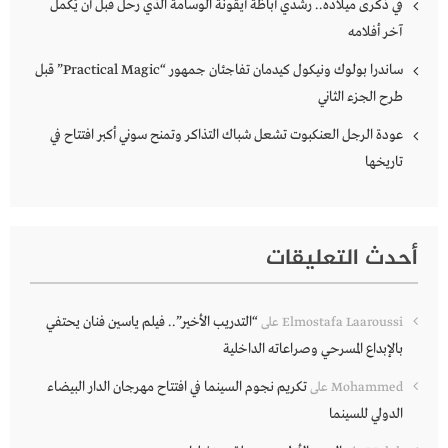
في ذكرى ميلاده.. رشدي أباظة أيقونة الوسامة الذي رحل قبل أن يُكمل
آخر أفلامه
ساندرا بولوك ونيكول كيدمان تفاجئان جمهور “Practical Magic” قبل
طرح الجزء الثاني
عودة الرجل العنكبوت تشعل شباك التذاكر وتمنح سوني أكبر افتتاح في
تاريخها
أحدث التعليقات
“التدريب الأخير”.. فيلم ياسين فنان يحتفي
Elmostafa Laaroussi
على
بالإبداع المسرحي وصراعاته الداخلية
تكريم نجوم السينما في افتتاح مهرجان الدار البيضاء
Mohammed
على
الدولي للسينما