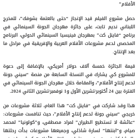
الأفلام”
حصل مشروع الفيلم قيد الإنجاز “حتى بالعتمة بشوفك”، للمخرج
اللبناني نديم تابت، على جائزة مهرجان الجونة السينمائي في
برنامج “فاينل كت” بمهرجان فينيسيا السينمائي الدولي، البرنامج
المخصص لدعم مشروعات الأفلام العربية والإفريقية في مراحل ما
بعد الإنتاج.
قيمة الجائزة خمسة آلاف دولار أمريكي، بالإضافة إلى دعوة
للمشروع كي يشارك في النسخة السابعة من منصة “سيني جونة
لدعم إنتاج الأفلام”، والمقامة خلال مهرجان الجونة السينمائي في
الفترة بين 24 أكتوبر/تشرين الأول و1 نوفمبر/تشرين الثاني 2024.
هذا وقد شاركت في “فاينل كت” هذا العام، ثلاثة مشروعات من
خريجي “سيني جونة لدعم إنتاج الأفلام”، حيث تنافست مشروعات:
“عائشة لا تستطيع الطيران” لمراد مصطفى، و”كولونيا” لمحمد
صيام، و”ابنتها” لسارة شاذلي، وجميعها مشروعات بدأت رحلتها