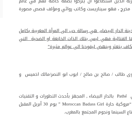
بة الذين استطاعوا أن يتركوا بصمة خاصة لهم في عالم
 كونه مخرج ، فهو سيناريست وكاتب روائي ومؤلف قصص مصورة
ة الدار البيضاء, هي رسالة حب الى المرأة المغربية بكامل
ا القتالية فهي ليس بتلك الذات الخانعة او الضحية التي
يتعثر وينهض ليقودنا الى عوالم مثيرة
”
 طالب / صالح بن صالح / ايوب ابو النصر/مالك اخميس و
تحتضن قاعات المركب السينمائي الجديد العالمي Pathé بالدار البيضاء , المجهز بأحدث التطورات و التقنيات
التكنولوجية الحديثة العرض ما قبل الأول لفيلم “مروكية حارة Moroccan Badass Girl ” يوم 30 أبريل المقبل
ع السينما ونجوم المجتمع بالمغرب.