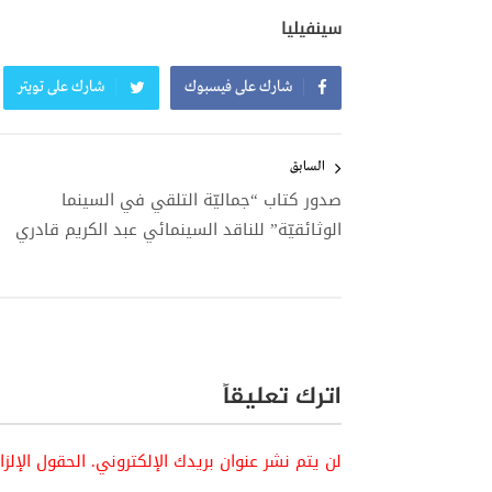
سينفيليا
شارك على فيسبوك
شارك على تويتر
تصفّح
المقالات
السابق
صدور كتاب “جماليّة التلقي في السينما
الوثائقيّة” للناقد السينمائي عبد الكريم قادري
اترك تعليقاً
لن يتم نشر عنوان بريدك الإلكتروني.
الحقول الإلز