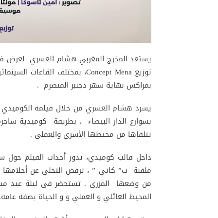
توزيع Concept Mena، بمختلف القا
بمراكش نهاية شهر دجنبر المنصرم .
بشوارع الدار البيضاء ، بطريقة كوميدية ساخرة
تتلقاها من محيطها الأسري والعملي .
داخل قالب كوميدي، تدور أحداث الفيلم حول شا
ملقبة ب” كاتي ” ، ترفض التخلي عن أحلامها ، و
من وضعها المزري . تستحضر في ليلة عيد ميل
المحيط العائلي و العملي و و الحياة بصفة عامة.