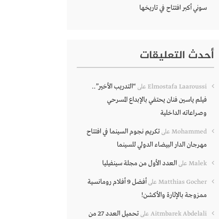
سوني أكبر افتتاح في تاريخها
أحدث التعليقات
“التدريب الأخير”..
Elmostafa Laaroussi
على
فيلم ياسين فنان يحتفي بالإبداع المسرحي
وصراعاته الداخلية
تكريم نجوم السينما في افتتاح
Mohammed
على
مهرجان الدار البيضاء الدولي للسينما
العدد الأول من مجلة سينفيليا
Malek
على
أفضل 9 أفلام رومانسية
Matthias Gocher
على
ممزوجة بالإثارة والأكشن!
تحميل العدد 27 من
Aitmbarek Abdelali
على