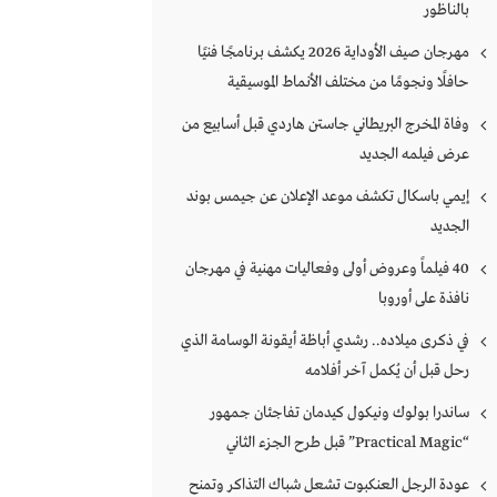
بالناظور
مهرجان صيف الأوداية 2026 يكشف برنامجًا فنيًا
حافلًا ونجومًا من مختلف الأنماط الموسيقية
وفاة المخرج البريطاني جاستن هاردي قبل أسابيع من
عرض فيلمه الجديد
إيمي باسكال تكشف موعد الإعلان عن جيمس بوند
الجديد
40 فيلماً وعروض أولى وفعاليات مهنية في مهرجان
نافذة على أوروبا
في ذكرى ميلاده.. رشدي أباظة أيقونة الوسامة الذي
رحل قبل أن يُكمل آخر أفلامه
ساندرا بولوك ونيكول كيدمان تفاجئان جمهور
“Practical Magic” قبل طرح الجزء الثاني
عودة الرجل العنكبوت تشعل شباك التذاكر وتمنح