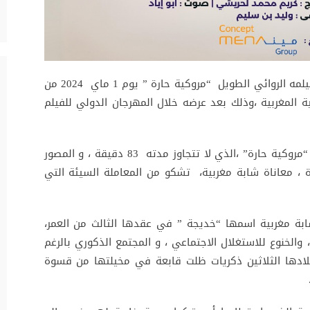
يستعد المخرج المغربي هشام العسري لعرض فيلمه الروائي الطويل “مروكية حارة ” يوم 1 ماي 2024 من
عات السينمائية المغربية ،وذلك بعد عرضه خلال المهرجان الدولي للفيلم
يسرد هشام العسري من خلال فيلمه الكوميدي “مروكية حارة” ،الذي لا تتجاوز مدته 83 دقيقة ، و المصور
 ، معاناة شابة مغربية، تشكو من المعاملة السيئة التي
بة مغربية اسمها “خديجة ” في عقدها الثالث من العمر،
الخنوع للاستغلال الاجتماعي ، و المجتمع الذكوري بالرغم
ادها الثلاثين ذكريات ظلت قابعة في مخيلتها من قسوة