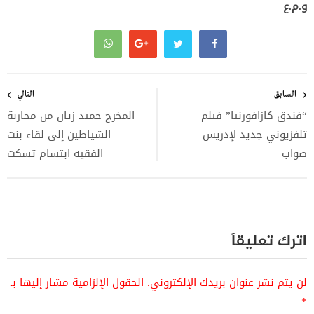
و.م.ع
تصفّح
المقالات
السابق
التالي
“فندق كازافورنيا” فيلم
المخرج حميد زيان من محاربة
تلفزيوني جديد لإدريس
الشياطين إلى لقاء بنت
صواب
الفقيه ابتسام تسكت
اترك تعليقاً
لن يتم نشر عنوان بريدك الإلكتروني.
الحقول الإلزامية مشار إليها بـ
*