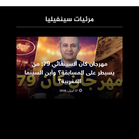
مرئيات سينفيليا
مهرجان كان السينمائي 79: من
ic
يسيطر على المسابقة؟ وأين السينما
m
المغربية؟
17 أبريل، 2026