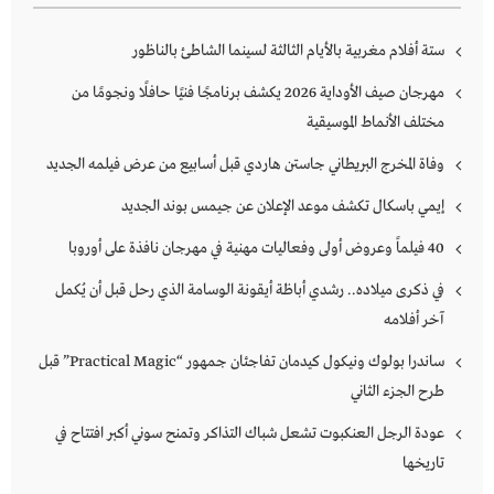
ستة أفلام مغربية بالأيام الثالثة لسينما الشاطئ بالناظور
مهرجان صيف الأوداية 2026 يكشف برنامجًا فنيًا حافلًا ونجومًا من
مختلف الأنماط الموسيقية
وفاة المخرج البريطاني جاستن هاردي قبل أسابيع من عرض فيلمه الجديد
إيمي باسكال تكشف موعد الإعلان عن جيمس بوند الجديد
40 فيلماً وعروض أولى وفعاليات مهنية في مهرجان نافذة على أوروبا
في ذكرى ميلاده.. رشدي أباظة أيقونة الوسامة الذي رحل قبل أن يُكمل
آخر أفلامه
ساندرا بولوك ونيكول كيدمان تفاجئان جمهور “Practical Magic” قبل
طرح الجزء الثاني
عودة الرجل العنكبوت تشعل شباك التذاكر وتمنح سوني أكبر افتتاح في
تاريخها