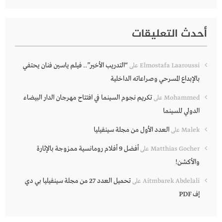
أحدث التعليقات
“التدريب الأخير”.. فيلم ياسين فنان يحتفي
Elmostafa Laaroussi
على
بالإبداع المسرحي وصراعاته الداخلية
تكريم نجوم السينما في افتتاح مهرجان الدار البيضاء
Mohammed
على
الدولي للسينما
العدد الأول من مجلة سينفيليا
Malek
على
أفضل 9 أفلام رومانسية ممزوجة بالإثارة
Matthias Gocher
على
والأكشن!
تحميل العدد 27 من مجلة سينفيليا بي دي
Aitmbarek Abdelali
على
إف PDF