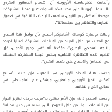
وأضافت الدبلوماسية الأوروبية أن اهتمام الجمهور المغربي
بالسينما الأوروبية على مدى هذه السنوات “يبرز قيمنا المشتركة”،
موضحة أنه “على مر القرون، ساهمت التبادلات الثقافية في تعميق
التعارف والتفاهم بين مجتمعاتنا”.
وقالت يومبارت كوساك “أشاطركم أمنيتي بأن نواصل هذا المنحى
مع المغرب من خلال المزيد من الإنتاجات المشتركة اعتبارا لجودة
إنتاجه السمعي البصري”، مؤكدة أنه “في جميع الأحوال، فإن
تنظيم هذه التظاهرة الثقافية يعكس قيمنا المشتركة المتمثلة
في التضامن والانفتاح على بعضنا البعض”.
وحسب بعثة الاتحاد الأوروبي في المغرب، فإن هذه الأسابيع
تعكس التميز الأوروبي والمغربي، وبشكل عام المتوسطي، في
مجالي الفن والثقافة.
وحسب المصدر ذاته، فإن الأمر يتعلق ب”فرصة فريدة لتعزيز الحوار
بين الثقافات سواء من خلال العروض التي ستتم في مدن مختلفة
أو من خلال اللقاءات بين السينمائيين المغاربة والأوروبيين وكذلك