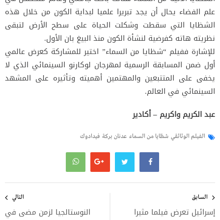
علم الفضاء يحال أن يجد تبريرا علميا لبداية الكون من خلال هذه
الشظايا التي سقطت وشكلت الحياة على سطح الأرض لتبقى
نظريته هاته كفرضية لنشأة الكون منذ البيغ بان الأول.
للإشارة ففيلم “شظايا من السماء” اختير للمشاركة كعرض عالمي
أول ضمن المسابقة الرسمية لمهرجان لوكارنو السينمائي الذي لا
يخفى على المتتبعين والمهتمين أهميته وتأثيره على المشهد
السينمائي في العالم.
عبد الكريم واكريم – أكادير
الفيلم الوثائقي
شظايا من السماء
عدنان بركة
فيدادوك
تصفّح
المقالات
السابق
التالي
إسرائيل تعرض فيلما مثيرا
النوستالجيا لزمن مضى في