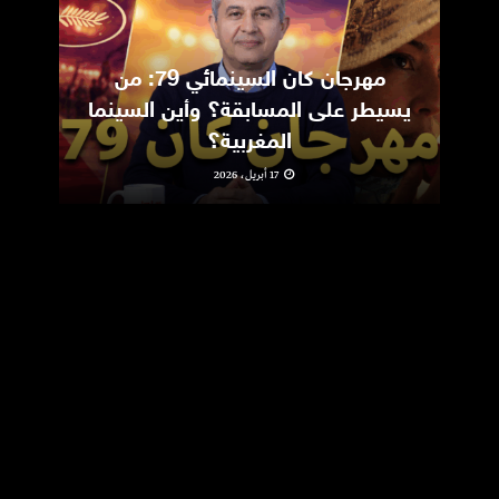
مهرجان كان السينمائي 79: من
ic
يسيطر على المسابقة؟ وأين السينما
m
المغربية؟
17 أبريل، 2026