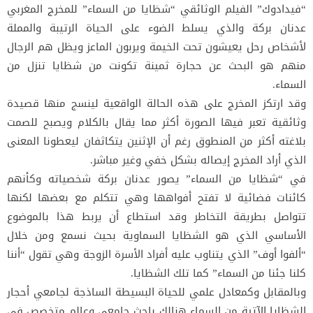
“فيدادوك” الفيلم الوثائقي “شظايا من السماء” للمخرج المغربي
عدنان بركة والذي يسلط الضوء على الحياة الرتيبة والمملة
لأشخاص رحل يعيشون تحت الخيمة ويربون الماعز ويظل هم الرجال
منهم هو البحث عن حجارة ثمينة تكونت من شظايا تنزل من
السماء.
وقد ارتكز المخرج على هذه الحالة الواقعية لينسج منها قصيدة
وثائقية تعبر فيها الصورة أكثر مما يقال بالكلام ويصبح للصمت
بلاغته أكثر من المنطوق رغم أن الإثنين يتكاثفان ليعطونا المعنى
الذي أراد المخرج إيصاله بشكل خفي وغير مباشر.
في “شظايا من السماء” يصور عدنان بركة شخصياته وكأنهم
كائنات فضائية لا تفتح أفواهها وهي تتكلم مع بعضها لكنها
تتواصل بطريقة التخاطر وقد استطاع أن يربط هذا بالموضوع
الأساسي الذي هو الشظايا السماوية بحيث نسمع ومن خلال
“ألفوا أوف” الذي يتناوب عليه أفراد الأسرة الزوجة وهي تقول “أننا
كلنا جئنا من السماء” كما تلك الشظايا.
وبالمقابل وكمعادل علمي للحياة البسيطة الساذجة لجامعي أحجار
الشظايا الآتية من السماء هنالك باحث جامعي وعالم متخصص في