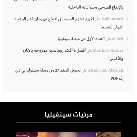
بالإبداع المسرحي وصراعاته الداخلية
تكريم نجوم السينما في افتتاح مهرجان الدار البيضاء
Mohammed
على
الدولي للسينما
العدد الأول من مجلة سينفيليا
Malek
على
أفضل 9 أفلام رومانسية ممزوجة بالإثارة
Matthias Gocher
على
والأكشن!
تحميل العدد 27 من مجلة سينفيليا بي دي
Aitmbarek Abdelali
على
إف PDF
مرئيات سينفيليا