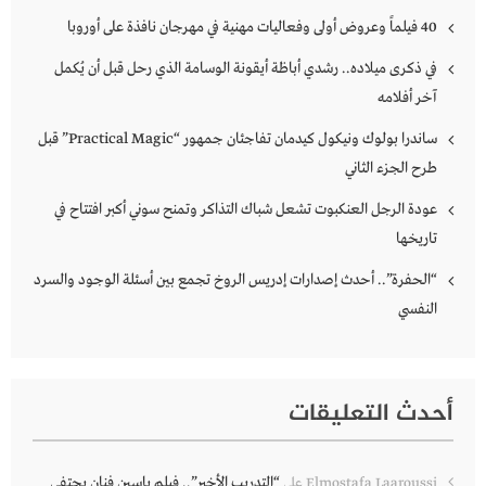
40 فيلماً وعروض أولى وفعاليات مهنية في مهرجان نافذة على أوروبا
في ذكرى ميلاده.. رشدي أباظة أيقونة الوسامة الذي رحل قبل أن يُكمل
آخر أفلامه
ساندرا بولوك ونيكول كيدمان تفاجئان جمهور “Practical Magic” قبل
طرح الجزء الثاني
عودة الرجل العنكبوت تشعل شباك التذاكر وتمنح سوني أكبر افتتاح في
تاريخها
“الحفرة”.. أحدث إصدارات إدريس الروخ تجمع بين أسئلة الوجود والسرد
النفسي
أحدث التعليقات
“التدريب الأخير”.. فيلم ياسين فنان يحتفي
Elmostafa Laaroussi
على