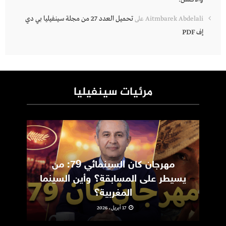
تحميل العدد 27 من مجلة سينفيليا بي دي
Aitmbarek Abdelali
على
إف PDF
مرئيات سينفيليا
مهرجان كان السينمائي 79: من
ic
يسيطر على المسابقة؟ وأين السينما
m
المغربية؟
17 أبريل، 2026