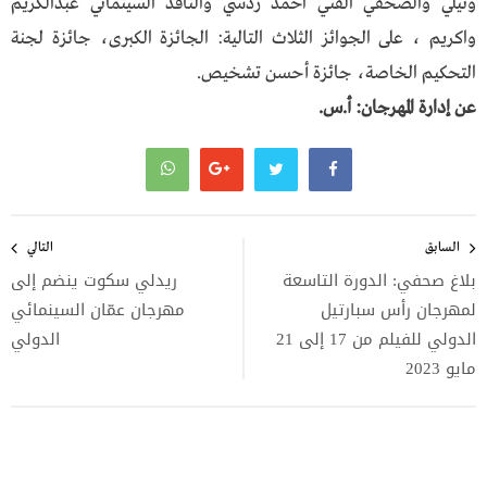
وتيلي والصحفي الفني احمد ردسي والناقد السينمائي عبدالكريم
واكريم ، على الجوائز الثلاث التالية: الجائزة الكبرى، جائزة لجنة
التحكيم الخاصة، جائزة أحسن تشخيص.
عن إدارة المهرجان: أ.س.
تصفّح
المقالات
السابق
التالي
بلاغ صحفي: الدورة التاسعة
ريدلي سكوت ينضم إلى
لمهرجان رأس سبارتيل
مهرجان عمّان السينمائي
الدولي للفيلم من 17 إلى 21
الدولي
مايو 2023