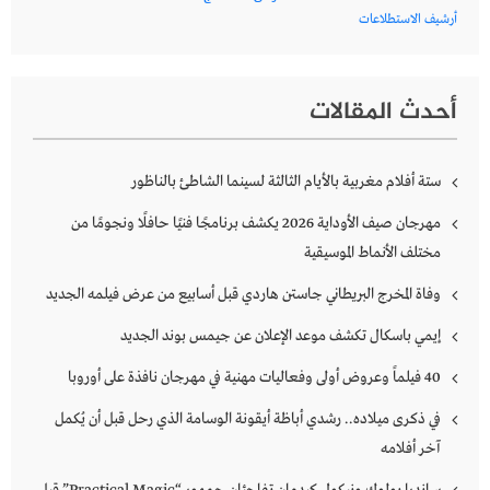
أرشيف الاستطلاعات
أحدث المقالات
ستة أفلام مغربية بالأيام الثالثة لسينما الشاطئ بالناظور
مهرجان صيف الأوداية 2026 يكشف برنامجًا فنيًا حافلًا ونجومًا من
مختلف الأنماط الموسيقية
وفاة المخرج البريطاني جاستن هاردي قبل أسابيع من عرض فيلمه الجديد
إيمي باسكال تكشف موعد الإعلان عن جيمس بوند الجديد
40 فيلماً وعروض أولى وفعاليات مهنية في مهرجان نافذة على أوروبا
في ذكرى ميلاده.. رشدي أباظة أيقونة الوسامة الذي رحل قبل أن يُكمل
آخر أفلامه
ساندرا بولوك ونيكول كيدمان تفاجئان جمهور “Practical Magic” قبل