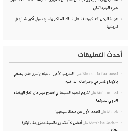
طرح الجزء الثاني
عودة الرجل العنكبوت تشعل شباك التذاكر وتمنح سوني أكبر افتتاح في
تاريخها
أحدث التعليقات
“التدريب الأخير”.. فيلم ياسين فنان يحتفي
Elmostafa Laaroussi
على
بالإبداع المسرحي وصراعاته الداخلية
تكريم نجوم السينما في افتتاح مهرجان الدار البيضاء
Mohammed
على
الدولي للسينما
العدد الأول من مجلة سينفيليا
Malek
على
أفضل 9 أفلام رومانسية ممزوجة بالإثارة
Matthias Gocher
على
والأكشن!