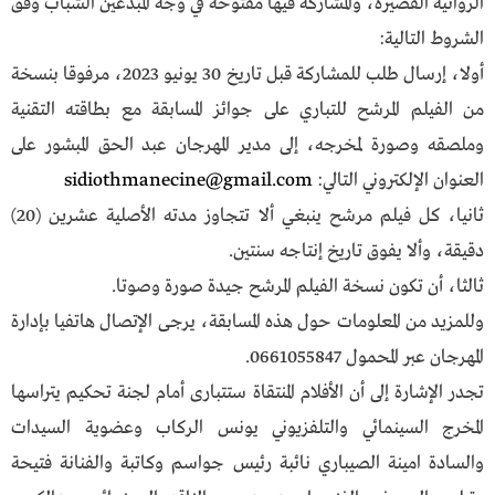
الروائية القصيرة، والمشاركة فيها مفتوحة في وجه المبدعين الشباب وفق
الشروط التالية:
أولا، إرسال طلب للمشاركة قبل تاريخ 30 يونيو 2023، مرفوقا بنسخة
من الفيلم المرشح للتباري على جوائز المسابقة مع بطاقته التقنية
وملصقه وصورة لمخرجه، إلى مدير المهرجان عبد الحق المبشور على
العنوان الإلكتروني التالي:
sidiothmanecine@gmail.com
ثانيا، كل فيلم مرشح ينبغي ألا تتجاوز مدته الأصلية عشرين (20)
دقيقة، وألا يفوق تاريخ إنتاجه سنتين.
ثالثا، أن تكون نسخة الفيلم المرشح جيدة صورة وصوتا.
وللمزيد من المعلومات حول هذه المسابقة، يرجى الإتصال هاتفيا بإدارة
المهرجان عبر المحمول 0661055847.
تجدر الإشارة إلى أن الأفلام المنتقاة ستتبارى أمام لجنة تحكيم يتراسها
المخرج السينمائي والتلفزيوني يونس الركاب وعضوية السيدات
والسادة امينة الصيباري نائبة رئيس جواسم وكاتبة والفنانة فتيحة