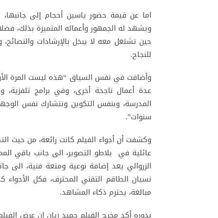
اما عن قيمة حضور ياسين أحجام إلى جانبها، 
ويشهد له الجمهور وأعماله المتميزة بذلك، فضلا 
حين تشتغل معه لا يبخل بالإرشادات والنصائح، و
للنجاح.
وأضافت في نفس السياق “هذه ليست المرة الأو
عدة أعمال ناجحة أخرى، وفي برامج تلفزية، ون
المدرسة، وبنفس التكوين ونتشارك نفس الوجهات 
سنوات”.
وكشفت أن أجواء الفيلم كانت رائعة، من حيث التص
عائلية في بلاطو التصوير، الى جانب باقي المم
الزروالي يعد إضافة نوعية ومتعة فنية، الى جا
نسيان الطاقم التقني المحترف، فكل الأجواء ك
مبالغة، يحترم ذكاء المشاهد.
بدوره أكد مخرج الفيلم حميد زيان ان عرض الفيلم 