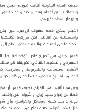
قدمت القناة المغربية الثانية (دوزيم) ضمن س
وبطولة ياسين أحجام وقدس جندل، وعبد الحق الز
وناريمان سداد وغيرهم.
الفيلم يحكي قصة مشوقة لزوجين، حين يقرر 
واستقلالية عن العائلة، لكن قرارهما يكلفهما 
يدخلهما في المتاهة، والندم ويتحول الحلم إلى 
قدس جندل، في تصريح خاص، تؤكد اعتزازها بالمش
الأفلام السينمائية والتلفزيونية والمسرحية
الوطني للمسرح بتطوان، وبهذا فهي ذات تكوين أ
وعن سر تألقها، في الفيلم، تضيف قدس أن فكرة
فضلا عن إخراج حميد زيان، والأجواء التي رافقت
كونه لا يحب كلمة المشاكل والعراقيل، فأي ش
مثل هذه الأجواء، تجعله يفكر في شخصيته، وكي