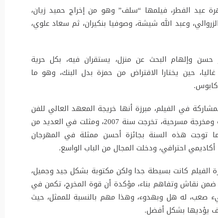
هرة عيد الفطر، فيلمها “سلف” وهو من إخراج حميد زيان،
روالي، وعبد الله شيشة، وصوفيا بنكيران، ثم سعاد علوي،
حسن وإلهام البحث عن منزل، يستقران فيه، بكل حرية
غاليا، حين يختارا الاقتراض من حمزة بدل البنك، وهو ما
كابوس.
اركة في الفيلم، مبرزة أنها خريجة المعهد العالي للفن
المسرحي والتنشيط الثقافي، تكوينها هو ممثلة ومخرجة مسرحية، تخرجت سنة 2007، ومثلت في العديد من
، كما توجت هذه السنة بجائزة أحسن ممثلة في المهرجان
كاديمي احترافي، ودخلت المجال من الباب الواسع.
 الفيلم كانت بسيطة جدا ولكن مكتوبة بشكل جيد وجميل،
ه، ضمن نقاش وتفاهم بناء، مؤكدة أن قوة المخرج، تكمن في
يء صعب، له هل وبهدوء، وهذا مهم بالنسبة للممثل، حيث
ف يؤديها بشكل أفضل.