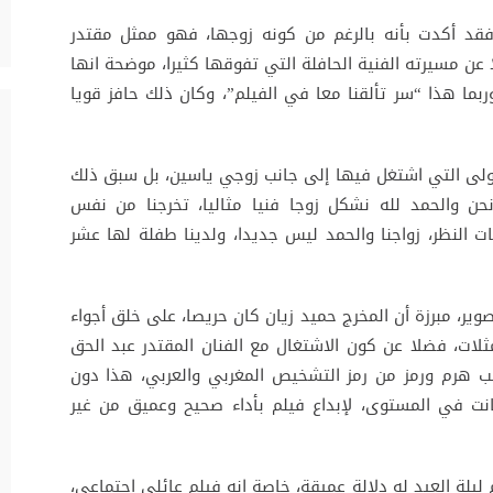
فقد أكدت بأنه بالرغم من كونه زوجها، فهو ممثل مقتدر
عن مسيرته الفنية الحافلة التي تفوقها كثيرا، موضحة انها
ربما هذا “سر تألقنا معا في الفيلم”، وكان ذلك حافز قويا
لى التي اشتغل فيها إلى جانب زوجي ياسين، بل سبق ذلك
حن والحمد لله نشكل زوجا فنيا مثاليا، تخرجنا من نفس
النظر، زواجنا والحمد ليس جديدا، ولدينا طفلة لها عشر
وير، مبرزة أن المخرج حميد زيان كان حريصا، على خلق أجواء
ثلات، فضلا عن كون الاشتغال مع الفنان المقتدر عبد الحق
نب هرم ورمز من رمز التشخيص المغربي والعربي، هذا دون
انت في المستوى، لإبداع فيلم بأداء صحيح وعميق من غير
ليلة العيد له دلالة عميقة، خاصة انه فيلم عائلي اجتماعي،