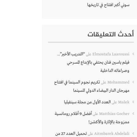
سوني أكبر افتتاح في تاريخها
أحدث التعليقات
“التدريب الأخير”..
Elmostafa Laaroussi
على
فيلم ياسين فنان يحتفي بالإبداع المسرحي
وصراعاته الداخلية
تكريم نجوم السينما في افتتاح
Mohammed
على
مهرجان الدار البيضاء الدولي للسينما
العدد الأول من مجلة سينفيليا
Malek
على
أفضل 9 أفلام رومانسية
Matthias Gocher
على
ممزوجة بالإثارة والأكشن!
تحميل العدد 27 من
Aitmbarek Abdelali
على