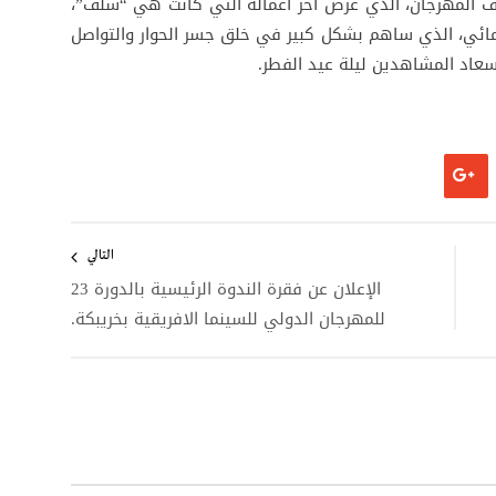
ف المهرجان، الذي عرض آخر أعماله التي كانت هي “سلف”،
ينمائي، الذي ساهم بشكل كبير في خلق جسر الحوار والتواصل
إسعاد المشاهدين ليلة عيد الفطر.
التالي
الإعلان عن فقرة الندوة الرئيسية بالدورة 23
للمهرجان الدولي للسينما الافريقية بخريبكة.