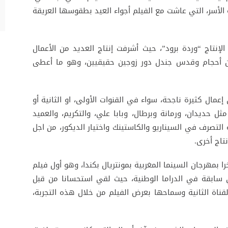
الأسر، التي عاشت مع الفيلم أجواء العيد بطقوسها العريقة
إنتاج “وردة برود”، حيث أشرفت إنتاج العديد من الأعمال
ين أحجام وقدس جندل دور زوجين حقيقيين، وهو ما أعطى
عمال كثيرة ناجحة، سواء في القنوات الأولى، او الثانية أو
ثل حديدان، ورمانة وبرطال، وبابا علي، والتكريم، والعميد
التصرف في السيناريو والكاستينك واختيار الديكور، من اجل
تاج أخرى.
ا بمهرجان السينما المغربية بمونتريال بكندا، وهو أول فيلم
 سابقة في الدراما الوطنية، حيث لقي استحسانا من قبل
 القناة الثانية وسماحها بعرض الفيلم من خلال هذه التجربة،