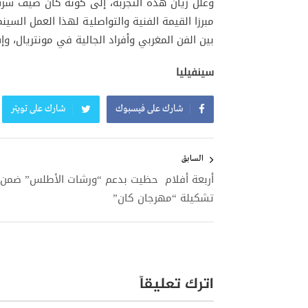
وعلل زيان هذه التجربة، إلى كونه كان ضيف شر
مبرزا القيمة الفنية والتواصلية لهذا العمل الس
بين الفن المغربي وأفراد الجالية في مونتريال، و
سينفيليا
شارك على فيسبوك
شارك على تويتر
تصفّح
المقالات
السابق
أربعة أفلام حظيت بدعم “ورشات الأطلس” ضمن
تشكيلة “مهرجان كان”
اترك تعليقاً