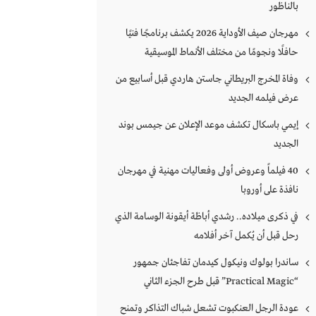
بالناظور
مهرجان صيف الأوداية 2026 يكشف برنامجًا فنيًا
حافلًا ونجومًا من مختلف الأنماط الموسيقية
وفاة المخرج البريطاني جاستن هاردي قبل أسابيع من
عرض فيلمه الجديد
إيمي باسكال تكشف موعد الإعلان عن جيمس بوند
الجديد
40 فيلماً وعروض أولى وفعاليات مهنية في مهرجان
نافذة على أوروبا
في ذكرى ميلاده.. رشدي أباظة أيقونة الوسامة الذي
رحل قبل أن يُكمل آخر أفلامه
ساندرا بولوك ونيكول كيدمان تفاجئان جمهور
“Practical Magic” قبل طرح الجزء الثاني
عودة الرجل العنكبوت تشعل شباك التذاكر وتمنح