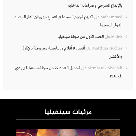
بالإبداع المسرحي وصراعاته الداخلية
تكريم نجوم السينما في افتتاح مهرجان الدار البيضاء
Mohammed
على
الدولي للسينما
العدد الأول من مجلة سينفيليا
Malek
على
أفضل 9 أفلام رومانسية ممزوجة بالإثارة
Matthias Gocher
على
والأكشن!
تحميل العدد 27 من مجلة سينفيليا بي دي
Aitmbarek Abdelali
على
إف PDF
مرئيات سينفيليا