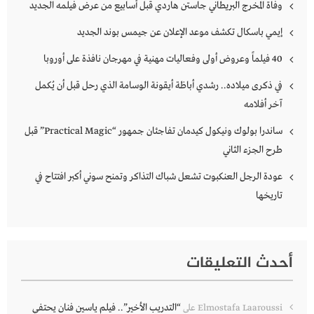
وفاة المخرج البريطاني جاستن هاردي قبل أسابيع من عرض فيلمه الجديد
إيمي باسكال تكشف موعد الإعلان عن جيمس بوند الجديد
40 فيلماً وعروض أولى وفعاليات مهنية في مهرجان نافذة على أوروبا
في ذكرى ميلاده.. رشدي أباظة أيقونة الوسامة الذي رحل قبل أن يُكمل
آخر أفلامه
ساندرا بولوك ونيكول كيدمان تفاجئان جمهور “Practical Magic” قبل
طرح الجزء الثاني
عودة الرجل العنكبوت تشعل شباك التذاكر وتمنح سوني أكبر افتتاح في
تاريخها
أحدث التعليقات
“التدريب الأخير”.. فيلم ياسين فنان يحتفي
Elmostafa Laaroussi
على