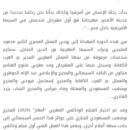
بدأت رحلة الإنسان من أفريقيا وكذلك بدأنا نحن رحلتنا تحديدا من
مدينة الأقصر. مهرجاننا هو أول مهرجان متخصص في السينما
الأفريقية داخل مصر…”.
في هذه الدورة المهداة إلى روحي الممثل المصري الكبير محمود
المليجي وعراب السنيما المغربية نور الدين الصايل، ستكرم
شخصيات مرموقة من بينها الممثل المغربي القدير عز العرب
الكغاط، وسيحل ضيفا على المهرجان وفد مغربي متنوع العناصر
متكون من الناقد السينمائي والمخرج والإعلامي عبد الإله الجوهري
والممثل عز العرب الكغاط والمخرج إسماعيل فروخي والمخرج
بوشعيب المسعودي والممثلة وفاء ميراس والمخرج الشاب يزيد
القادري…
وقد تم اختيار الفيلم الوثائقي المغربي “أمغار” (2020) للمخرج
بوشعيب المسعودي للتباري على جوائز هذا الجنس السينمائي إلى
جانب سبعة أفلام أخرى، ويعتبر هذا العمل الفني أول فيلم وثائقي