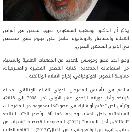
يذكر أن الدكتور بوشعيب المسعودي طبيب مختص في أمراض
العظام والمفاصل والروماتيزم، حاصل على دبلوم تقني متخصص
في الإخراج السمعي البصري.
وهو أيضا عضو ومؤسس للعديد من الجمعيات العلمية والمدنية،
من اهتماماته المتعددة: كتابة القصص القصيرة والمسرحيات،
ممارسة التصوير الفوتوغرافي، إخراج الأفلام الوثائقية…
ساهم في تأسيس المهرجان الدولي للفيلم الوثائقي بمدينة
خريبكة وأدار دوراته الإحدى عشر الأولى (من 2008 إلى 2018)،
وترأس لجن تحكيم أو شارك في عضويتها بمجموعة من المهرجانات
السينمائية داخل المغرب وخارجه، كما ألف وأصدر الكتب التالية:
“الوثائقي أصل السينما” (2012)، المجموعة القصصية “شذرات من
حياتي، شيء من الواقع وشيء من الخيال”(2017)، “الثقافة الطبية