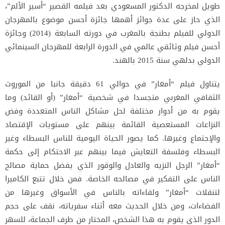
طويل لمخرجه الدكتور المسعودي بعد فيلمه القصير “أسير الألم”،
الذي حاز على عدة جوائز أهمها جائزة أحسن موضوع بالمهرجان
الدولي للفيلم بطنجة بالمغرب في دورته السابعة (2014) وجائزة
أحسن فيلم وثائقي عالمي في الدورة الرابعة للمهرجان السينمائي
الدولي بدلهي سنة 2015 بالهند.
يتناول فيلم “أمغار” في حوالي 61 دقيقة جانبا من الموروث
الثقافي المغربي متجسدا في شخصية “أمغار” (أو القائد) وما
يقوم به من أدوار مختلفة لحل مشاكل الناس المتعددة وفض
النزاعات المستعصية القائمة بينهم على مستويات الإقتصاد
والإجتماع وغيرها. كما يصور الحياة اليومية للناس البسطاء وغير
البسطاء وفلسفة التعايش فيما بينهم عبر الاحتكام إلى حكمة
“أمغار” الرجل النزيه والعادل والوقور الذي يفضل حماية مصالح
الناس على التفكير في مصالحه الخاصة. فمن خلال تتبع الكاميرا
لتنقلات “أمغار” ولقاءاته بالناس في الأسواق وغيرها من
الفضاءات، ومن خلال الحديث معه أثناء سفرياته، نقف على حجم
الدور الذي يقوم به هذا الشخص، المختار من طرف الجماعة، للسهر