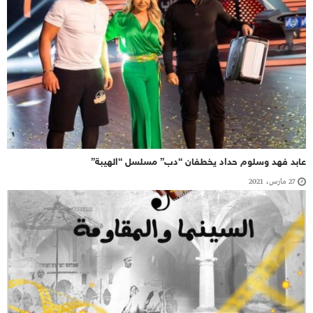
عابد فهد وسلوم حداد يخطفان “دب” مسلسل “الهيبة”
27 مارس، 2021