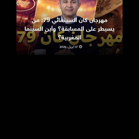
مهرجان كان السينمائي 79: من
ic
يسيطر على المسابقة؟ وأين السينما
m
المغربية؟
17 أبريل، 2026