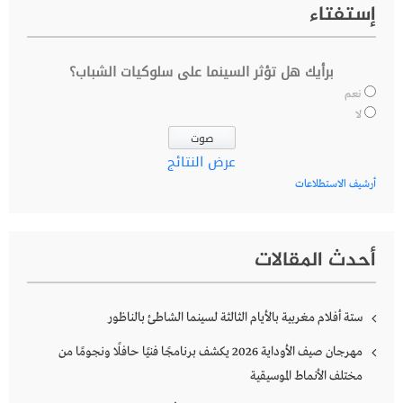
إستفتاء
برأيك هل تؤثر السينما على سلوكيات الشباب؟
نعم
لا
عرض النتائج
أرشيف الاستطلاعات
أحدث المقالات
ستة أفلام مغربية بالأيام الثالثة لسينما الشاطئ بالناظور
مهرجان صيف الأوداية 2026 يكشف برنامجًا فنيًا حافلًا ونجومًا من
مختلف الأنماط الموسيقية