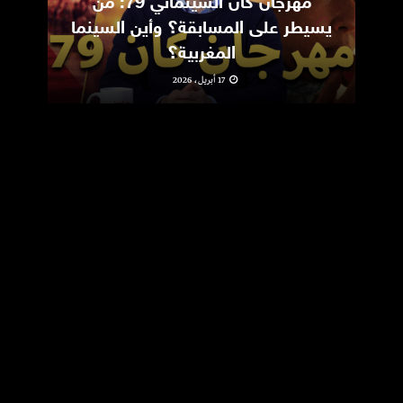
مهرجان كان السينمائي 79: من
ic
يسيطر على المسابقة؟ وأين السينما
m
المغربية؟
17 أبريل، 2026