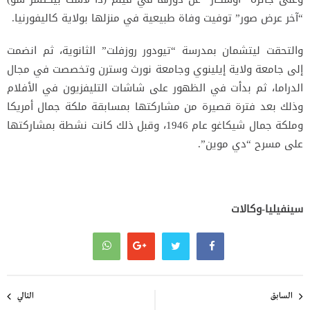
“آخر عرض صور” توفيت وفاة طبيعية في منزلها بولاية كاليفورنيا.
والتحقت ليتشمان بمدرسة “تيودور روزفلت” الثانوية، ثم انضمت
إلى جامعة ولاية إيلينوي وجامعة نورث وسترن وتخصصت في مجال
الدراما، ثم بدأت في الظهور على شاشات التليفزيون في الأفلام
وذلك بعد فترة قصيرة من مشاركتها بمسابقة ملكة جمال أمريكا
وملكة جمال شيكاغو عام 1946، وقبل ذلك كانت نشطة بمشاركتها
على مسرح “دي موين”.
سينفيليا-وكالات
تصفّح
المقالات
السابق
التالي