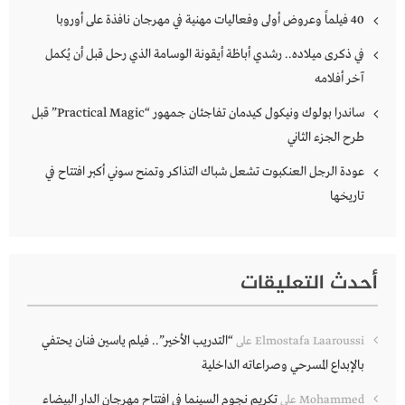
40 فيلماً وعروض أولى وفعاليات مهنية في مهرجان نافذة على أوروبا
في ذكرى ميلاده.. رشدي أباظة أيقونة الوسامة الذي رحل قبل أن يُكمل
آخر أفلامه
ساندرا بولوك ونيكول كيدمان تفاجئان جمهور “Practical Magic” قبل
طرح الجزء الثاني
عودة الرجل العنكبوت تشعل شباك التذاكر وتمنح سوني أكبر افتتاح في
تاريخها
أحدث التعليقات
“التدريب الأخير”.. فيلم ياسين فنان يحتفي
Elmostafa Laaroussi
على
بالإبداع المسرحي وصراعاته الداخلية
تكريم نجوم السينما في افتتاح مهرجان الدار البيضاء
Mohammed
على