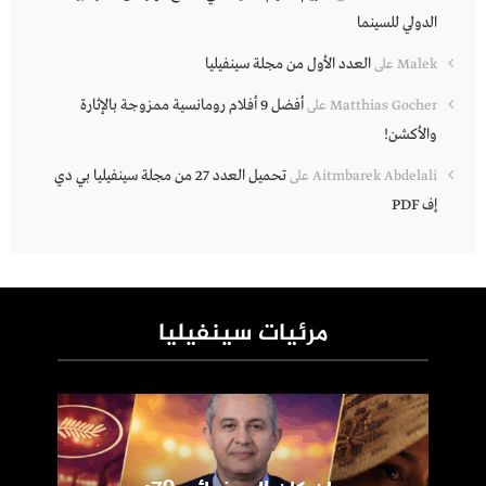
الدولي للسينما
العدد الأول من مجلة سينفيليا
Malek
على
أفضل 9 أفلام رومانسية ممزوجة بالإثارة
Matthias Gocher
على
والأكشن!
تحميل العدد 27 من مجلة سينفيليا بي دي
Aitmbarek Abdelali
على
إف PDF
مرئيات سينفيليا