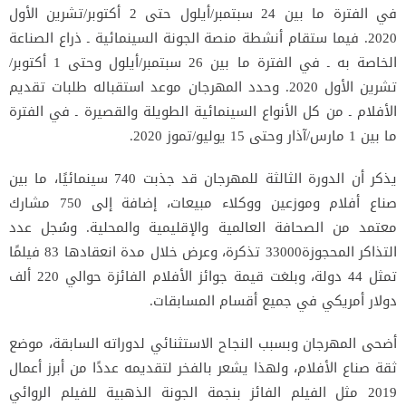
في الفترة ما بين 24 سبتمبر/أيلول حتى 2 أكتوبر/تشرين الأول
2020. فيما ستقام أنشطة منصة الجونة السينمائية ـ ذراع الصناعة
الخاصة به ـ في الفترة ما بين 26 سبتمبر/أيلول وحتى 1 أكتوبر/
تشرين الأول 2020. وحدد المهرجان موعد استقباله طلبات تقديم
الأفلام ـ من كل الأنواع السينمائية الطويلة والقصيرة ـ في الفترة
ما بين 1 مارس/آذار وحتى 15 يوليو/تموز 2020.
يذكر أن الدورة الثالثة للمهرجان قد جذبت 740 سينمائيًا، ما بين
صناع أفلام وموزعين ووكلاء مبيعات، إضافة إلى 750 مشارك
معتمد من الصحافة العالمية والإقليمية والمحلية. وسُجل عدد
التذاكر المحجوزة33000 تذكرة، وعرض خلال مدة انعقادها 83 فيلمًا
تمثل 44 دولة، وبلغت قيمة جوائز الأفلام الفائزة حوالي 220 ألف
دولار أمريكي في جميع أقسام المسابقات.
أضحى المهرجان وبسبب النجاح الاستثنائي لدوراته السابقة، موضع
ثقة صناع الأفلام، ولهذا يشعر بالفخر لتقديمه عددًا من أبرز أعمال
2019 مثل الفيلم الفائز بنجمة الجونة الذهبية للفيلم الروائي