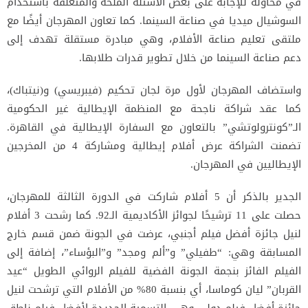
في محاولة للإجابة على بعض الأسئلة الملحة والمتعلقة باستخدام
السوشيال ميديا في صناعة السينما. كما تعاون المهرجان أيضًا مع
ملتقى تعليم صناعة الأفلام، وهي مبادرة مستقلة تهدف إلى
دعم صناعة السينما من خلال تطوير قدرات طلابها.
واستضاف المهرجان لأول مرة لجان تحكيم (فيبريسي) و(نيتباك)،
كما عقد شراكة ناجحة مع المنظمة الإيطالية غير الحكومية
الـ”كونترولوتشي” بالتعاون مع السفارة الإيطالية في القاهرة.
تضمنت الشراكة عرض أفلام إيطالية ومشاركة 4 من المخرجين
الإيطاليين في المهرجان.
الجدير بالذكر أن 5 أفلام شاركت في الدورة الثالثة للمهرجان،
حصلت على 11 ترشيحًا لجوائز الأكاديمية الـ92. كما رشحت 3 أفلام
لنيل جائزة أفضل فيلم أجنبي، عرضت في الجونة ضمن قسم خارج
المسابقة وهي: “طفيلي” و”ألم ومجد” و”البؤساء”، إضافة إلى
الفيلم الفائز بنجمة الجونة الفضية للفيلم الروائي الطويل “عيد
القربان” ليان كوماسا، أي بنسبة 80% من الأفلام التي ترشحت لنيل