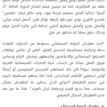
جائزة أفضل فيلم دولي وهي التسمية الجديدة لأفضل فيلم ناطق
بلغة غير الانكليزية. كما تم ترشيح فيلم افتتاح الدورة الثالثة “أد
أسترا” لجائزة أفضل تصميم شريط صوت. وقد تكلل فيلم “طفيلي”
للمخرج الكوري يونج جون-هو بأربعة جوائز هي: أفضل فيلم دولي،
وأفضل مخرج وأفضل سيناريو أصلي، إضافة إلى جائزة أفضل فيلم
وبذلك حقق سبقاً لم يتحقق من قبل.
“اتخذ مهرجان الجونة السينمائي مجموعة من الخيارات المعدة
بدقة ودراسة مستفيضة لتحسين العمل، آملين أن تلاقي توقعات
المجتمع السينمائي والاعلاميين والجمهور، وبفضل التزام وحماس
فريق العمل تمكنا من اجتذاب نخبة النتاجات السينمائية العربية
والدولية، سواءاً كان ذلك لمشاهير المخرجين المتمرسين أو أعمالاً
أولى لصانعي الأفلام الصاعدين. هذا كله ساهم مساهمة كبيرة
في تحفيز الاهتمام الدولي الذي يحظى به المهرجان بشكل
متصاعد، مما يدعو للفخر ويدفعنا لبذل المزيد”. هذا ما عبر عنه
مدير المهرجان انتشال التميمي
عن مهرجان الجونة السينمائي: