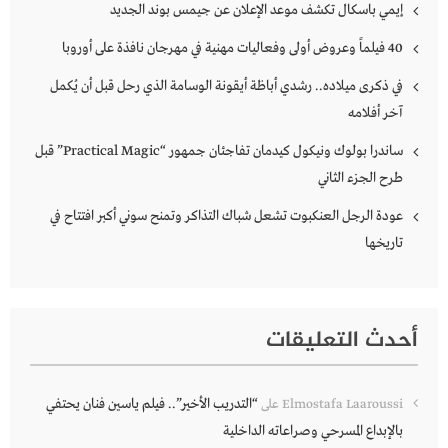
إيمي باسكال تكشف موعد الإعلان عن جيمس بوند الجديد
40 فيلماً وعروض أولى وفعاليات مهنية في مهرجان نافذة على أوروبا
في ذكرى ميلاده.. رشدي أباظة أيقونة الوسامة الذي رحل قبل أن يُكمل
آخر أفلامه
ساندرا بولوك ونيكول كيدمان تفاجئان جمهور “Practical Magic” قبل
طرح الجزء الثاني
عودة الرجل العنكبوت تشعل شباك التذاكر وتمنح سوني أكبر افتتاح في
تاريخها
أحدث التعليقات
“التدريب الأخير”.. فيلم ياسين فنان يحتفي
Elmostafa Laaroussi
على
بالإبداع المسرحي وصراعاته الداخلية