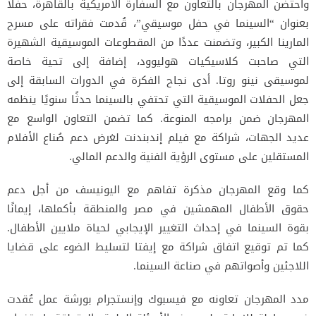
واحتضن المهرجان بالتعاون مع السفارة الأمريكية بالقاهرة، حفلًا
بعنوان “السينما في حفل موسيقي”، قُدمت فقراته على مسرح
المارينا الكبير، وتضمنت عددًا من المقطوعات الموسيقية الشهيرة
التي صاحبت كلاسيكيات هوليوود، إضافة إلى تحية خاصة
لموسيقى نينو روتا. أدى نجاح الفكرة في الدورات السابقة إلى
جعل الحفلات الموسيقية التي تحتفي بالسينما حدثًا سنويًا ينظمه
المهرجان ضمن برامجه المنوعة. كما تضمن التعاون الواسع مع
عديد الجهات، شراكة مع فيلم إندبندنت لغرض دعم صُناع الأفلام
المستقلين على مستوى الرؤية الفنية والدعم المالي.
كما وقع المهرجان مذكرة تفاهم مع اليونيسف من أجل دعم
حقوق الأطفال المهمشين في مصر والمنطقة بأكملها، إيمانًا
بقوة السينما في إحداث التغيير الإيجابي لحياة ملايين الأطفال.
كما تم توقيع اتفاق شراكة مع إيفتا لتسليط الضوء على قضايا
اللاجئين وأصواتهم في صناعة السينما.
مدد المهرجان تعاونه مع فيسبوك وإنستجرام بورشة عمل عُقدت