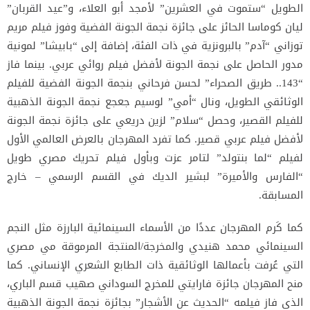
الطويل “ستموت في العشرين” لأمجد أبو العلاء، و”عيد القربان”
ليان كوماسا الحائز على جائزة نجمة الجونة الفضية وفوز فيلم مريم
توزاني “آدم” بالبرونزية في ذات الفئة، إضافة إلى “بابيشا” لمونية
مدور الحاصل على نجمة الجونة لأفضل فيلم روائي عربي. بينما فاز
“143.. طريق الصحراء” لحسن فرحاني بنجمة الجونة الفضية للفيلم
الوثائقي الطويل، ونال “أمي” لوسيم جعجع نجمة الجونة الذهبية
للفيلم القصير، وحصل “سلام” لزين دريعي على جائزة نجمة الجونة
لأفضل فيلم عربي قصير. كما تفرد المهرجان بالعرض العالمي الأول
لفيلم “لما بنتولد” لتامر عزت وبأول فيلم تحريك مصري طويل
“الفارس والأميرة” لبشير الديك في القسم الرسمي – خارج
المسابقة.
كما كَرم المهرجان عددًا من الأسماء السينمائية البارزة مثل النجم
السينمائي محمد هنيدي والمخرجة/المنتجة المرموقة مي مصري
التي عُرفت بأعمالها الوثائقية ذات الطابع الشعري الإنساني. كما
منح المهرجان جائزة فارايتي للمخرج السوداني صهيب قسم الباري،
الذي فاز فيلمه “الحديث عن الأشجار” بجائزة نجمة الجونة الذهبية