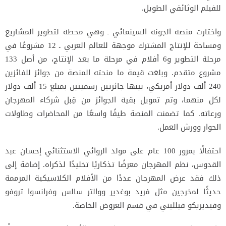
للفيلم الوثائقي الطويل.
واختارت منصة الجونة السينمائي ـ وهي محطة لتطوير المشاريع
ومساحة للإنتاج المشترك موجهة للعالم العربي ـ 12 مشروعًا في
مرحلة التطوير و6 أفلام في مرحلة ما بعد الإنتاج، من أصل 133
مشروع متقدم. وبلغت قيمة ما منحته المنصة من جوائز للفائزين
240 ألف دولار أمريكي، بينها جائزتين رسميتين بمبلغ 15 ألف دولار
لكل منهما، وتم تمويل بقية الجوائز من قِبل شركاء المهرجان
ورعاته. كما تضمنت المنصة طيفًا واسعًا من المحاضرات وطاولات
الحوار وورش العمل.
احتفالًا بمرور 100 عام على مولد الروائي الاستثنائي إحسان عبد
القدوس، نظم المهرجان معرضًا تذكاريًا تخليدًا لذكراه. إضافة إلى
ذلك فقد عرض المهرجان عددًا من الأفلام الكلاسيكية المرممة
حديثًا لمخرجين مثل فريد بوغدير ووالتر سالس وفرانسوا تروفو
وفيديريكو فيلليني في قسم العروض الخاصة.