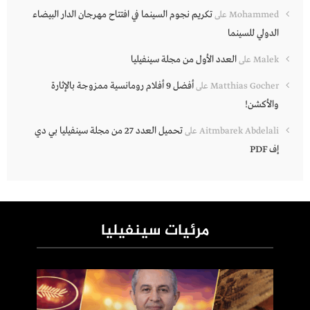
تكريم نجوم السينما في افتتاح مهرجان الدار البيضاء
Mohammed
على
الدولي للسينما
العدد الأول من مجلة سينفيليا
Malek
على
أفضل 9 أفلام رومانسية ممزوجة بالإثارة
Matthias Gocher
على
والأكشن!
تحميل العدد 27 من مجلة سينفيليا بي دي
Aitmbarek Abdelali
على
إف PDF
مرئيات سينفيليا