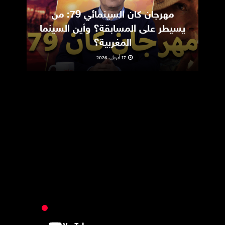
مهرجان كان السينمائي 79: من
ic
يسيطر على المسابقة؟ وأين السينما
m
المغربية؟
17 أبريل، 2026