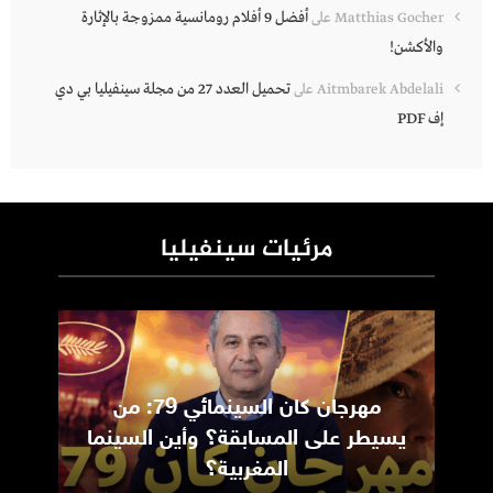
أفضل 9 أفلام رومانسية ممزوجة بالإثارة
Matthias Gocher
على
والأكشن!
تحميل العدد 27 من مجلة سينفيليا بي دي
Aitmbarek Abdelali
على
إف PDF
مرئيات سينفيليا
مهرجان كان السينمائي 79: من
ic
يسيطر على المسابقة؟ وأين السينما
m
المغربية؟