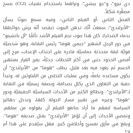
دي نيرو”، و”جو بيشي”. ونراهما باستخدام تقنيات (CGI) بنسخ
مصغَّرة شكلاً.
الفصل الثاني -أو الفيلم الثاني-: وفيه نسمع صوتًا يسأل
“الأيرلنديّ”: سمعتُ أنَّك تدهن البيوت (يقصد أنّه يرش حوائطها
بدماء الضحايا). كان هذا صوت نجم الفيلم الأشد تألقًا “آل باتشينو”
في دور الرجل الشهير “جيمي هوفا” رئيس النقابة. وهو شخصيَّة
قويَّة لبقة متحدثة حماسيَّة قادرة على اجتذاب الإعجاب، مرح إلى
أقصى الحدود حتى في أكثر اللحظات جديَّةً، يقرر القرار بمنتهى
الحسم ثم يعود فيه بعد قليل. يطلب “هوفا” من “الأيرلنديّ” أن
يكون مساعده عامةً، وفي عمليات التخلص من المُناوئين له. وتبدأ
حقبة من التعاون الذي يكلل بصداقة، وبصفة رسميَّة في النقابة
لـ”الأيرلنديّ”. ونطالع الكثير من الأحداث السياسيَّة الحقيقيَّة ودور
“هوفا” وغيره في تغيير مسار الدولة كلها، وندخل دهاليز
السياسة لنفهم ما أراد صانعو الفيلم أن يقولوه من عملهم.
وتمضي الأحداث إلى أن يُؤمَرَ “الأيرلنديّ” بقتل صديقه “هوفا”.
ويقع في مأزق نفسيّ وأخلاقيّ كبير. فهل سيُقدم على هذا أم
لا؟