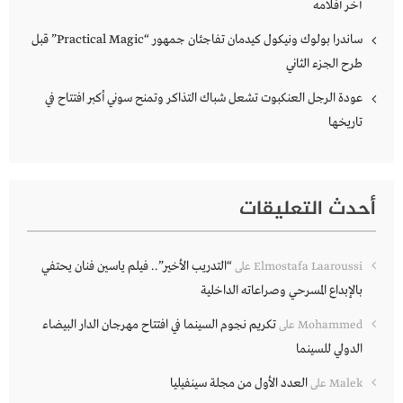
آخر أفلامه
ساندرا بولوك ونيكول كيدمان تفاجئان جمهور “Practical Magic” قبل
طرح الجزء الثاني
عودة الرجل العنكبوت تشعل شباك التذاكر وتمنح سوني أكبر افتتاح في
تاريخها
أحدث التعليقات
“التدريب الأخير”.. فيلم ياسين فنان يحتفي
Elmostafa Laaroussi
على
بالإبداع المسرحي وصراعاته الداخلية
تكريم نجوم السينما في افتتاح مهرجان الدار البيضاء
Mohammed
على
الدولي للسينما
العدد الأول من مجلة سينفيليا
Malek
على