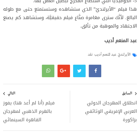
5- الكوميديا التي استطاع المخرج تبطين العمل بها.
هذا فيلم “الأيرلنديّ” الذي ستشاهده وستستمتع حتى مع طوله
البالغ. لأنَّك سترى مغامرة صنَّاع فيلم حقيقيَّة، وستشاهد كم يصنع
الاجتهاد والموهبة من تألق.
عبد المنعم أديب
الأيرلنديّ
عبد المنعم أديب
نقد
تصفّح
المقالات
السابق
التالي
انطلاق المهرجان الدولي
فيلم (أنا لم أعد هنا) يفوز
العربي الإفريقي الوثائقي
بالهرم الذهبي لمهرجان
بزاكورة
القاهرة السينمائي