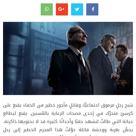
شبح رجلٍ مرموق اجتماعيًّا، وقاتلٍ مأجور خطير في الخفاء يقبع على
كرسيّ متحرِّك في إحدى مصحات الرعاية بالمُسنين. يقبع ليطالع
حياته التي طالتْ لتشهد حقبًا وأحداثًا كثيرة قد لا تحتويها ذاكرته.
يحسُّ بغربة ووحشة قاتلة حوَّلتْ هذا المجرم الخطير إلى رجل