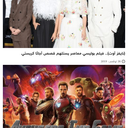
(نايفز أوت).. فيلم بوليسي معاصر يستلهم قصص أجاثا كريستي
26 نوفمبر، 2019