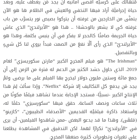
مُتهالك على كرسيِّه أقصى أمانيه أنْ يجد مَن يعطف عليه. وبعد
حياة إجراميَّة أراد فيها التخفي والعيش في الظلام ها هو الآن
يتمنَّى من الخارجين من غرفته أن يتركوا بصيص نور يتسرَّب من باب
غرفته كي لا يشعر بالوحشة! .. هذا هو “الأيرلنديّ” الذي عاش
حياة الجريمة صامتًا كالحجر لا يفكر في أن ينبس بكلمة، وهذا هو
“الأيرلنديّ” الذي رأى ألَّا نفعَ من الصمت فبدأ يروي لنا كل شيءٍ
وبالتفصيل.
“The Irishman” هو فيلم المخرج الكبير “مارتن سكوريسزي” لعام
2019. الذي حاول حشد الكثير من الدعم له فترة من الزمن إلى أن
جمع مائة وستين مليون دولار ليخرج بها الفيلم على ما يرضى. ولمْ
يجد مَن يدفع كل التكاليف إلا شركة “Netflix”. وإذا سألتَ لِمَ هذا
الإنتاج الكبير -نسبيًّا- فستجد الإجابة عندما تشاهد فيلمًا مكونًا من
ثلاث ساعات ونصف الساعة. حقق فيها “سكورسيزي” حلمًا له،
واستعاد ذاكرة فيلمَيْه القديمين “الأصدقاء الطيببون”، “كازينو”
(مَلهَى). وهذا ما قد يدعو البعض -ممن شاهدوا الفيلمين- أن يرى
في “الأيرلنديّ” تكرارًا لهما. لكن التدقيق في المشاهدة يطلعنا
على تغيرات وتطويرات كثيرة صنعها المخرج.