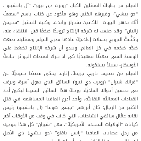
الفيلم من بطولة الممثلين الكبار: “روبرت دي نيرو”، “آل باتشينو”،
“جو بيشي”، وغيرهم الكثير. وهو مأخوذ عن كتاب باسم “سمعتُ
أنَّكَ تدهن البيوت” للكاتب/ تشارلز براندت، وكتبه للتمثيل “ستيفن
زاليان”. وقد صنعت له شركة الإنتاج ترويجًا ضخمًا قبل الانتهاء منه،
وكثَّفتْ الترويج بحملات إعلاميَّة قادها مخرج الفيلم وممثليه. صنعت
ضجَّة ضخمة في كل العالم. ويبدو أن شركة الإنتاج تضغط على
الوسط الفنيّ ضغطًا تمهيديًّا كي لا تترك لمنصات الجوائز -خاصةً
الأوسكار- سبيلاً يسلكونه.
الفيلم من تصنيف تاريخ، جريمة، إثارة. يحكي قصصًا حقيقيًّة عن
“فرانك شيران” (روبرت دي نيرو) السائق الذي يعول أسرة، ويرغب
في تحسين أحواله الماديَّة. ورحلة هذا السائق البسيط ليكون أحد
القيادات العماليَّة النقابيَّة، وأحد أذرع المافيا المساهمة في قتل
الكثير من الرجال؛ كان أبرزهم “جيمي هوفا” (آل باتشينو) رئيس
نقابة عمَّال سائقي الشاحنات، التي كانت في وقت من الأوقات أكبر
كيانات “الولايات المتحدة الأمريكيَّة”. فعل “شيران” كل هذا بتوجيه
من رجل عصابات المافيا “راسل بافلو” (جو بيشي) ذي الأصل