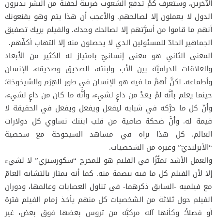
الآخرين، وستعرف كمْ تدفع الشعوب ضريبةً لحفنة من البشر يديرون
الدول لا يعملون إلا لصالحهم. والأعجب أن هذا يتم وهو يقنعونك
أنهم ما قاموا من أسرَّتهم إلا لصالحك وحدك. والفيلم يريك تصفيق
الجماهير الحادّ للمسئولين الذي لا يحصلون منه إلا التهاب أكفِّهم.
المعنى الثاني هو معنى إنسانيّ بامتياز له الكثير من الأبعاد
والعلاقات الدراميَّة بين الأب وابنته، الصديق وصديقه، الإنسان
وأطماعه. لكنَّ أهمَّ ما فيه هو الإنسان في طور الهِرَم والشيخوخة؛
حينما يعلم بأنَّه لمْ يعدْ من داعٍ لشيء، وأنَّه ما كان من داعٍ لشيء،
وأنّ كل ما حرَّكه في شبابه ليفعل ويفعل ويفعل في الحقيقة لا
قيمة له. وأنَّ ضحكة صافية من قلب ابنتك تساوي كل دولارات
العالم. كل هذا نراه في مشاهد الشيخوخة مع شخصية
“الأيرلنديّ” وغيره من الشخصيات.
والعمل الأشد تميُّزًا في الفليم هو للمخرج “سكورسيزي” لا لشيء
إلا لأن الفيلم كل ما فيه ببصمة منه. كما أنه يمتاز بالتشابه العامّ
مع فيلميه -السابق ذكرهما- في تناول العصابات وعالمها، ودوران
الفيلم حول ثلاثة من الشخصيات كل منهم يأخذ زمام الفيلم فترة
أو فصلاً؛ وكأنها آلة مركبَّة من تروس بعضها فوق بعض، غير