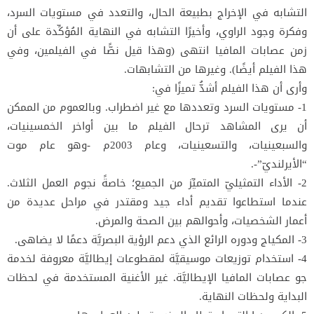
التشابه في الإخراج بطبيعة الحال، والتعدد في مستويات السرد،
وفكرة وجود الراوي، وأخيرًا التشابه في النهاية المُؤكِّدة على أن
زمن عصابات المافيا انتهى (وهذا قيل نصًّا في الفيلمين، وفي
هذا الفيلم أيضًا). وغيرها من التشابهات.
وأرى أن هذا الفيلم أشدُّ تميزًا في:
1- مستويات السرد وتعددها مع غير اضطراب. وبالعموم من الممكن
أن يرى المشاهد ترحال الفيلم ما بين أواخر الخمسينيات،
والسبعينيات، والتسعينيات، وعام 2003م -وهو عام موت
“الأيرلنديّ”-.
2- الأداء التمثيليّ المتميِّز من الجميع؛ خاصةً نجوم العمل الثلاث.
عندما استطاعوا تقديم أداء جيد ومقتدر في مراحل عديدة من
أعمار الشخصيات، وأحوالهم بين الصحة والمرض.
3- المكياج ودوره الرائع الذي دعم الرؤية البصريَّة دعمًا لا يضاهى.
4- استخدام توزيعات موسيقيَّة لمقطوعات إيطاليَّة معروفة لخدمة
جو عصابات المافيا الإيطاليَّة. غير الأغنية المستخدمة في لحظات
البداية ولحظات النهاية.