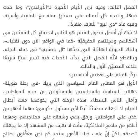
الفصل الثالث: وفيه نرى الأيام الأخيرة لـ”الأيرلنديّ”، وما حدث
فيها. ونتيجة كل أعماله على صعدَيْ عمله مع المافيا، وأسرته.
وفيه عاد “دي نيرو” للعزف منفردًا.
لا شكّ أن أفضل فصول الفيلم هو الثاني لاجتماع كل الممثلين في
أشكالهم وهيئتهم الحقيقيَّة -كما في الواقع الآن دون تقنيات-،
ولتلك الحيويَّة الهائلة التي ضخَّها “آل باتشينو” في دماء الفيلم.
وبالقطع لأنَّه الفصل الذي بدأت الأحداث فيه تسير سيرًا سريعًا
خلاف الفصليْن الأول والثالث.
يركِّز الفيلم على معنيين أساسيين:
الأول هو المعنى العام السياسيّ الذي يريك -في رحلة طويلة-
دهاليز السياسة والسياسيين والمسئولين عن حياة المواطنين،
وآمال الناس البسطاء. هذه الرحلة التي يخوضها معك أبطال
الفيلم لا تجعلك مطمئنًا أبدًا لأيّ مسئول حكوميّ؛ مهما أظهر من
حَدَبٍ على المواطنين، ورفق بهم، وشفقة على محتاجيهم، ومهما
أظهر من ملامح الملائكيَّة. فأنت لا تعرف من المشهد إلا ما يجعلك
تصدقه. لكنْ إنْ علمت خبايا الأمور ستجد كم نحن مغفَّلون لصالح