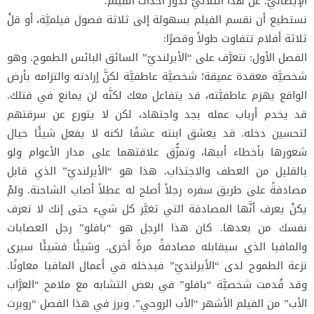
الإيطاليّ. عن هذا الثلاثيّ تدور أحداث الفيلم.
نستطيع أن نقسم الفيلم بسهولة إلى ثلاثة فصول فيلميَّة، أو قلْ
ثلاثة أفلام تتفاوت طولاً وقصرًا:
الفصل الأول: نتعرَّف على “الأيرلنديّ” السائق البائس الطموح. وهو
شخصيَّة معقدة عميقة؛ شخصيَّة عاطفيَّة لكنَّ إرادته والتزامه بأرض
الواقع يهزم عاطفيَّته، قد يتفاعل معك لكنَّه لن يمانع في قتلك.
قد يخدم أرباب عمله بجد واجتهاد، لكن لا يتورع عن سرقتهم
لتحسين دخله. قد يعشق ابنته عشقًا لكنه لا يفعل شيئًا حيال
شعورها بأخطاء أبيها، وتمزُّق علاقتهما على مدار الأعوام ولو
بالقليل من العطف والاجتذاب. هذا هو “الأيرلنديّ” الذي قابل
مصادفةً على طريق سفره رجلاً أصلح له عطلاً أصاب الشاحنة. ولمْ
يكنْ يعرف أنَّها المصادفة التي تغيَّر كل شيء حتى إنك لا تعرف
نفسك من بعدها. كان هذا الرجل هو “بافلو” رجل العصابات
والمافيا الذي سيقابله مصادفةً مرةً أخرى. وشيئًا فشيئًا سيرى
نزعة الطموح لدى “الأيرلنديّ” فيدخله في أعمال المافيا معاونًا.
وقد قُدمت شخصيَّة “بافلو” في بعض التشابه مع ملامح “العرَّاب
الأب” من الفيلم الأشهر “الأب الروحي”. وبرز في هذا الفصل “روبرت