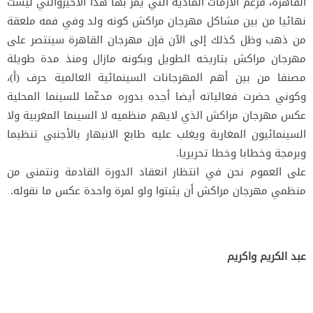
القاهرة، فرغم الأزمات المادية التي يمر بها هذا الأخيروالتي ليست
نهائيا من بين مشاكل مهرجان مراكش كونه ولد وفي فمه ملعقة
من ذهب وظل كذلك إلى الآن فإن مهرجان القاهرة سينتصر على
مهرجان مراكش بتاريخه الطويل وبكونه مازال ومنذ مدة طويلة
مصنفا من بين أهم المهرجانات السينمائية العالمية حرف (أ)،
وكوني حضرت فعالياته أيضا أجده بدوره مدعِّما للسينما المحلية
عكس مهرجان مراكش الذي لايهم منظميه لا السينما المغربية ولا
السينمائيون المغاربة ويغلب عليه طابع الانبهار بالأجنبي تنظيما
وبرمجة وخطابا وخطا تحريريا.
على العموم نحن في انتظار انعقاد الدورة القادمة ونتمنى من
منظمي مهرجان مراكش أن يثبتوا ولو لمرة واحدة عكس ما نقوله.
عبد الكريم واكريم