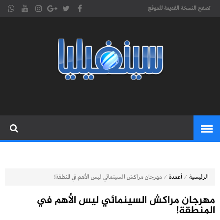
تصفح النسخة القديمة للموقع
موقع
cinephilia,سينفيليا مجلة سينمائية
إلكترونية تهتم بشؤون السينما
سينفيليا
المغربية والعربية والعالمية
⁄
⁄
الرئيسية
أعمدة
مهرجان مراكش السينمائي ليس الأهم في المنطقة!
مهرجان مراكش السينمائي ليس الأهم في
المنطقة!