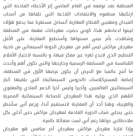
المنطقة بعد توقفه في العام الماضي إثر الأخطاء الفادحة التي
ارتكبها منظموه والانتقادات اللاذعة التي تلقاها من أصحاب
الميدان ومهنيي القطاع المغاربة أتساءل مستغربا عما يدفع هؤلاء
ليبنوا ادعاءهم هذا، كوني حضرت مهرجانات مهمة في المنطقة
وشاهدت بأم عيني مستواها وأستطيع المقارنة. على الأقل
مهرجان مراكش ليس أهم من مهرجان الجونة السينمائي من ناحية
التنظيم الذي لايدع ثغرة غير مفكر فيها، و بالنسبة لاختيار الأفلام
المُنافسة في المسابقة الرسمية وخارجها والتي تكون أهم وأحدث
ما أنتج عالميا مع الحرص أن يكون عرضها الأول في المنطقة،
إضافة للمستركلاسات (الدروس السينمائية) التي يلقيها كبار
السينمائيين العالميين، وأخيرا وليس آخرا الدعم المادي والمعنوي
المُهم الذي يوليه هذا المهرجان للصناعة السينمائية المصرية
والعربية، وهنا أجد أن المقارنة لاتستقيم أبدا، ورغم أني سأنتظر
حتى ينجلي ضباب الدورة القادمة لمهرجان مراكش حتى أدلي بكل
ملاحظاتي حولها رغم أني لست متفائلا بالمرة.
وإذا قارنا مهرجان مراكش بمهرجان آخر منافس هو مهرجان