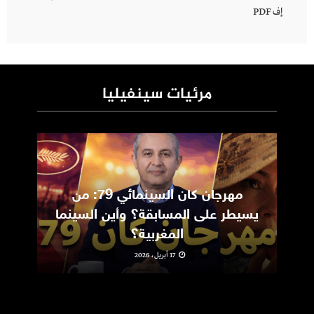
إف PDF
مرئيات سينفيليا
مهرجان كان السينمائي 79: من
ic
يسيطر على المسابقة؟ وأين السينما
m
المغربية؟
17 أبريل، 2026