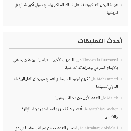
عودة الرجل العنكبوت تشعل شباك التذاكر وتمنح سوني أكبر افتتاح في
تاريخها
أحدث التعليقات
“التدريب الأخير”.. فيلم ياسين فنان يحتفي
Elmostafa Laaroussi
على
بالإبداع المسرحي وصراعاته الداخلية
تكريم نجوم السينما في افتتاح مهرجان الدار البيضاء
Mohammed
على
الدولي للسينما
العدد الأول من مجلة سينفيليا
Malek
على
أفضل 9 أفلام رومانسية ممزوجة بالإثارة
Matthias Gocher
على
والأكشن!
تحميل العدد 27 من مجلة سينفيليا بي دي
Aitmbarek Abdelali
على