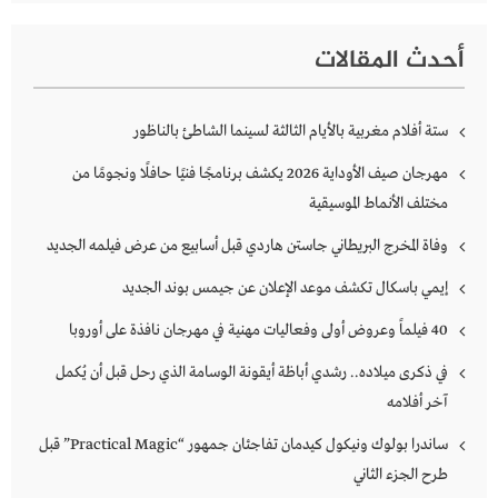
أحدث المقالات
ستة أفلام مغربية بالأيام الثالثة لسينما الشاطئ بالناظور
مهرجان صيف الأوداية 2026 يكشف برنامجًا فنيًا حافلًا ونجومًا من
مختلف الأنماط الموسيقية
وفاة المخرج البريطاني جاستن هاردي قبل أسابيع من عرض فيلمه الجديد
إيمي باسكال تكشف موعد الإعلان عن جيمس بوند الجديد
40 فيلماً وعروض أولى وفعاليات مهنية في مهرجان نافذة على أوروبا
في ذكرى ميلاده.. رشدي أباظة أيقونة الوسامة الذي رحل قبل أن يُكمل
آخر أفلامه
ساندرا بولوك ونيكول كيدمان تفاجئان جمهور “Practical Magic” قبل
طرح الجزء الثاني