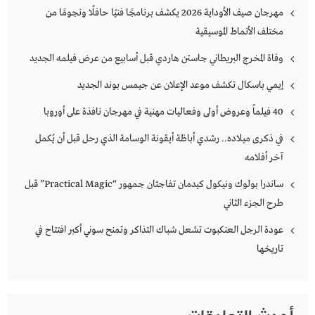
مهرجان صيف الأوداية 2026 يكشف برنامجًا فنيًا حافلًا ونجومًا من
مختلف الأنماط الموسيقية
وفاة المخرج البريطاني جاستن هاردي قبل أسابيع من عرض فيلمه الجديد
إيمي باسكال تكشف موعد الإعلان عن جيمس بوند الجديد
40 فيلماً وعروض أولى وفعاليات مهنية في مهرجان نافذة على أوروبا
في ذكرى ميلاده.. رشدي أباظة أيقونة الوسامة الذي رحل قبل أن يُكمل
آخر أفلامه
ساندرا بولوك ونيكول كيدمان تفاجئان جمهور “Practical Magic” قبل
طرح الجزء الثاني
عودة الرجل العنكبوت تشعل شباك التذاكر وتمنح سوني أكبر افتتاح في
تاريخها