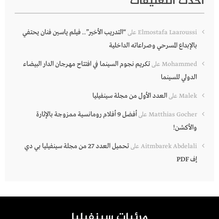
أحدث التعليقات
“التدريب الأخير”.. فيلم ياسين فنان يحتفي
Elmostafa Laaroussi
على
بالإبداع المسرحي وصراعاته الداخلية
تكريم نجوم السينما في افتتاح مهرجان الدار البيضاء
Mohammed
على
الدولي للسينما
العدد الأول من مجلة سينفيليا
Malek
على
أفضل 9 أفلام رومانسية ممزوجة بالإثارة
Matthias Gocher
على
والأكشن!
تحميل العدد 27 من مجلة سينفيليا بي دي
Aitmbarek Abdelali
على
إف PDF
مرئيات سينفيليا