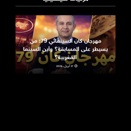
مهرجان كان السينمائي 79: من
ic
يسيطر على المسابقة؟ وأين السينما
m
المغربية؟
17 أبريل، 2026