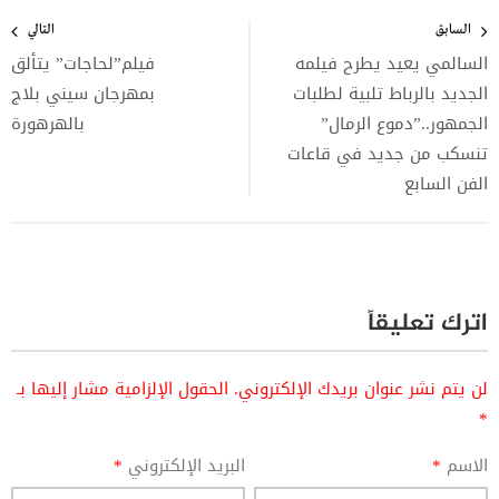
تصفّح
المقالات
السابق
التالي
السالمي يعيد يطرح فيلمه
فيلم”لحاجات” يتألق
الجديد بالرباط تلبية لطلبات
بمهرجان سيني بلاج
الجمهور..”دموع الرمال”
بالهرهورة
تنسكب من جديد في قاعات
الفن السابع
اترك تعليقاً
لن يتم نشر عنوان بريدك الإلكتروني.
الحقول الإلزامية مشار إليها بـ
*
الاسم
*
البريد الإلكتروني
*