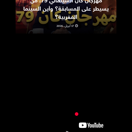
مهرجان كان السينمائي 79: من
ic
يسيطر على المسابقة؟ وأين السينما
m
المغربية؟
17 أبريل، 2026