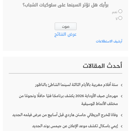
برأيك هل تؤثر السينما على سلوكيات الشباب؟
نعم
لا
عرض النتائج
أرشيف الاستطلاعات
أحدث المقالات
ستة أفلام مغربية بالأيام الثالثة لسينما الشاطئ بالناظور
مهرجان صيف الأوداية 2026 يكشف برنامجًا فنيًا حافلًا ونجومًا من
مختلف الأنماط الموسيقية
وفاة المخرج البريطاني جاستن هاردي قبل أسابيع من عرض فيلمه الجديد
إيمي باسكال تكشف موعد الإعلان عن جيمس بوند الجديد