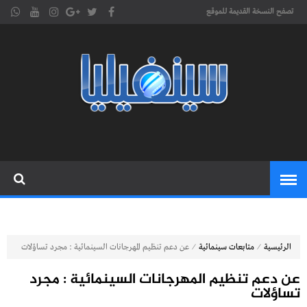
تصفح النسخة القديمة للموقع
موقع
cinephilia,سينفيليا مجلة سينمائية
إلكترونية تهتم بشؤون السينما
سينفيليا
المغربية والعربية والعالمية
⁄
⁄
الرئيسية
متابعات سينمائية
عن دعم تنظيم المهرجانات السينمائية : مجرد تساؤلات
عن دعم تنظيم المهرجانات السينمائية : مجرد
تساؤلات