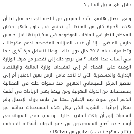
ملال على سبيل المثال ؟
وفي اتصال هاتفي بأحد المقربين من اللجنة الجديدة قيل لنا أن
هذه الأخيرة كان من المنتظر أن تجتمع قبل حلول شهر رمضان
المعظم للنظر في الملفات الموضوعة في سكرتيريتها قبل خامس
مارس الماضي ، إلا أن غياب الميزانية المخصصة لدعم مهرجانات
وتظاهرات سنة 2018 حال دون ذلك . وهنا نتساءل مرة أخرى : ما
هي أسباب هذا الغياب ؟ هل يرجع ذلك إلى تقصير من طرف الوزارة
الوصية على القطاع أم إلى تعقيدات وزارة المالية والإقتصاد
الإدارية والمسطرية التي لا تأخد عامل الزمن بعين الاعتبار أم إلى
تقصير المركز السينمائي المغربي منذ سنوات خلت في المطالبة
بمستحقاته من الدولة المغربية ومن بينها بعض الزيادات في أغلفة
الدعم التي تقررت وتم الإعلان عنها من طرف وزراء الإتصال ولم
تفعل إجرائيا ، الشيء الذي جعل هذه المستحقات تتراكم عبر
السنوات إلى أن بلغت الملايير حاليا ، وتسبب نقص السيولة في
أزمة حادة أصبح المستفيدون من دعم الدولة بأشكاله المختلفة
(إنتاج ، مهرجانات …) يعانون من تبعاتها ؟