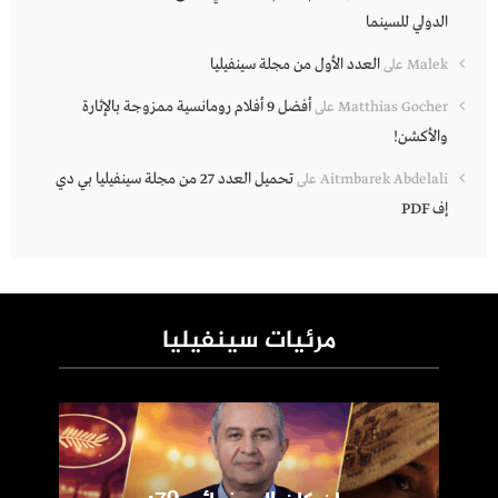
الدولي للسينما
العدد الأول من مجلة سينفيليا
Malek
على
أفضل 9 أفلام رومانسية ممزوجة بالإثارة
Matthias Gocher
على
والأكشن!
تحميل العدد 27 من مجلة سينفيليا بي دي
Aitmbarek Abdelali
على
إف PDF
مرئيات سينفيليا