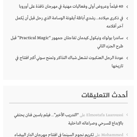
40 فيلماً وعروض أولى وفعاليات مهنية في مهرجان نافذة على أوروبا
في ذكرى ميلاده.. رشدي أباظة أيقونة الوسامة الذي رحل قبل أن يُكمل
آخر أفلامه
ساندرا بولوك ونيكول كيدمان تفاجئان جمهور “Practical Magic” قبل
طرح الجزء الثاني
عودة الرجل العنكبوت تشعل شباك التذاكر وتمنح سوني أكبر افتتاح في
تاريخها
أحدث التعليقات
“التدريب الأخير”.. فيلم ياسين فنان يحتفي
Elmostafa Laaroussi
على
بالإبداع المسرحي وصراعاته الداخلية
تكريم نجوم السينما في افتتاح مهرجان الدار البيضاء
Mohammed
على