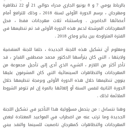
بالرباط يومي 7 و 8 يونيو الجاري مدراء حوالي 21 أو 22 تظاهرة
ومهرجان ، برسم الدورة الأولى لسنة 2018 ، وذلك للترافع أمام
أعضائها الحاضرين . وباستثناء ثلاث مهرجانات فقط ، فجل
المهرجانات المرشحة لدعم هذه الدورة الأولى قد تم تنظيمها في
الفترة المتراوحة بين يناير وماي 2018 .
ومعلوم أن تشكيل هذه اللجنة الجديدة ، خلفا للجنة المنقضية
ولايتها ، التي كان يترأسها الدكتور محمد مصطفى القباج ، قد
تأخر أكثر من اللازم ، الشيء الذي أدى إلى تأجيل مجموعة من
المهرجانات والتظاهرات السينمائية التي كان المشرفون عليها
ينوون تنظيمها خلال هذه الدورة الأولى وبرمجة تنظيمها خلال
الدورة الثانية لنفس السنة أو إلغائها بالمرة إن لم تتوفر الشروط
الملائمة لذلك .
وهنا نتساءل : من يتحمل مسؤولية هذا التأخير في تشكيل اللجنة
الجديدة وما ترتب عنه من اضطراب في المواعيد المعتادة لبعض
المهرجانات والتظاهرات كمهرجان تاصميت للسينما والنقد ببني