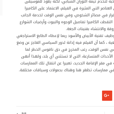
 لتخدم تيمة الثوران الشبابي، لكنه يعود للموسيقى
عناصر التي المثيرة في الفيلم، الاعتماد على الكاميرا
ستقرار في مصائر الشخوص، وفي نفس الوقت لخدمة الجانب
تقطت الكاميرا تفاصيل الوجوه والبيوت وأرضيات الشوارع
ة والانتشاء بقنينات الجعة.
وظيف تقنية الأبيض والأسود ربما لإعطاء الطابع الاستراجعي
ية ، كما أن الفيلم فيه إدانة لدور السياسي العاجز عن وضع
في نفس الوقت، رغب المخرج في دق ناقوس الخطر لما
أحداث المتسارعة، التي لا تستثني أي بلد، ولهذا أنهى
في مقر الإقامة الجديد، تعبيرا عن انتقال تلك الممارسات
 وهي ممارسات تظهر هنا وهناك بحمولات وسياقات مختلفة.