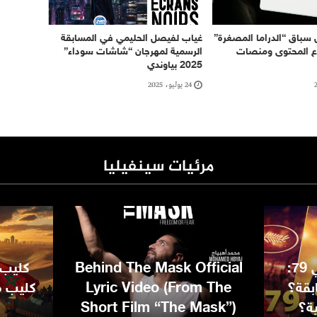
 سباق “الدراما المصغرة”
غياب لفيصل الحليمي في المسابقة
ع المحتوى ومنصات
الرسمية لمهرجان “شاشات سوداء”
2025 بياوندي
24 يوليو، 2025
مرئيات سينفيليا
مهرجان كان السينمائي 79:
Behind The Mask Official
كليب 
بقة؟
Lyric Video (From The
كليب مغ
ية؟
Short Film “The Mask”)