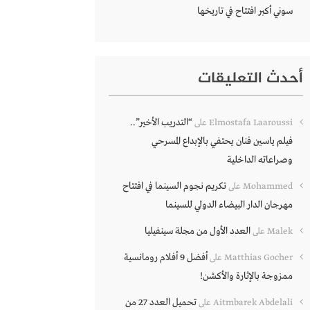
سوني أكبر افتتاح في تاريخها
أحدث التعليقات
“التدريب الأخير”..
Elmostafa Laaroussi
على
فيلم ياسين فنان يحتفي بالإبداع المسرحي
وصراعاته الداخلية
تكريم نجوم السينما في افتتاح
Mohammed
على
مهرجان الدار البيضاء الدولي للسينما
العدد الأول من مجلة سينفيليا
Malek
على
أفضل 9 أفلام رومانسية
Matthias Gocher
على
ممزوجة بالإثارة والأكشن!
تحميل العدد 27 من
Aitmbarek Abdelali
على