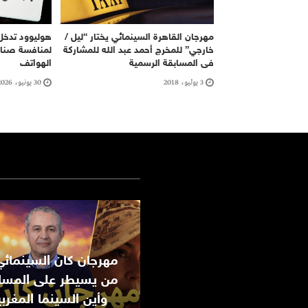
مهرجان القاهرة السينمائي يختار “ليل /
هوليوود تدخل
خارجي” للمخرج أحمد عبد الله للمشاركة
لمنافسة صنا
فى المسابقة الرسمية
الهواتف
3 يوليو، 2018
30 يونيو، 2026
من يسيطر على المسا
وأين السينما المغرب