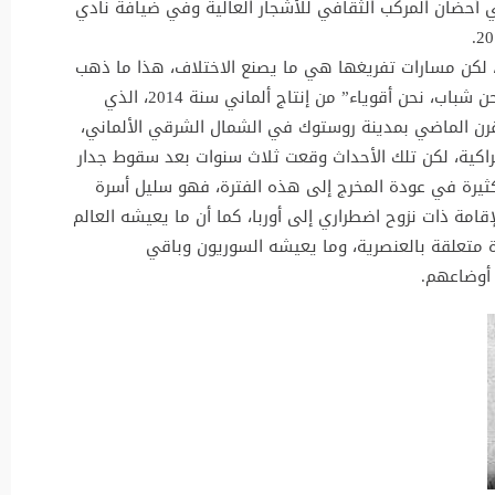
 أحضان المركب الثقافي للأشجار العالية وفي ضيافة نادي
، لكن مسارات تفريغها هي ما يصنع الاختلاف، هذا ما ذهب
إليه المخرج الأفغاني برهان قرباني في فيلم ” نحن شباب، نحن أقوياء” من إنتاج ألماني سنة 2014، الذي
قرن الماضي بمدينة روستوك في الشمال الشرقي الألماني،
تراكية، لكن تلك الأحداث وقعت ثلاث سنوات بعد سقوط جدار
 كثيرة في عودة المخرج إلى هذه الفترة، فهو سليل أسرة
ة ذات نزوح اضطراري إلى أوربا، كما أن ما يعيشه العالم
 متعلقة بالعنصرية، وما يعيشه السوريون وباقي
 أوضاعهم.