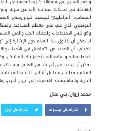
وظف المخرج في مشاهد كثيرة الموسيقى الصاخبة
الهادئة في لحظات استراحة الأب في منزله. ومن ال
المسافرة” الترافلينغ” لتجسيد التوتر وعدم الا
التوثيقي الذي غلب على معظم المشاهد، ولهذا ال
وكواليس الاحتجاجات ولحظات الحب والقبل المسروق
لا يمكن أن نتناول هذا الفيلم دون الإشارة إلى ت
للفيلم، لأن العديد من التفاصيل في الأحداث واقع
خطط عملية واستعجالية لتجاوز تلك المشاكل، و
يمكن أن يحدث في أي بلد من العالم بسبب هذه ال
الفيلم بلقطة رجم طفل ألماني للشابة الفيتنامية 
النازية والفاشيستة العنصرية إلى أجيال أخرى،
محمد زروال/ بني ملال
شارك على فيسبوك
شارك على تويتر
تصفّح