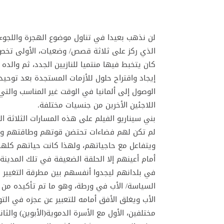
لن نذهب بعيدا في تناول موضوع الهجرة واللجوء 
الذي ركز على ثلاثة قصص/ وضعيات، الأولى تخ
كان يتخبط فيها منتميا للنازيين الجدد، ثم والد
إيجاد واقتراح حلول للأزمات المستجدة بعد توحيد 
الوصول إلى ألمانيا في الوقت غير المناسب والت
اللاجئين الأخرين من جنسيات مختلفة.
بني سيناريو الفيلم على هذه المسارات الثلاثة ا
لم تكن لهم فضاءات تحتضن قوتهم وطاقتهم وحما
ويتفاعل مع حاجياتهم، ولهذا كانت حياتهم كلها
أمام أعينهم إلا الحلقة الضعيفة في تلك المدينة
في بلدانهم ليجدوا أنفسهم بين مطرقة التغيير ا
السياسة/ الأب في ورطة، وهو ما تم تأكيده من 
الأب ويغلق الأفق أمامه للتعبير عن عجزه في الت
مختلفين، الأول مع الأسرة الدموية(الأبوين) والث