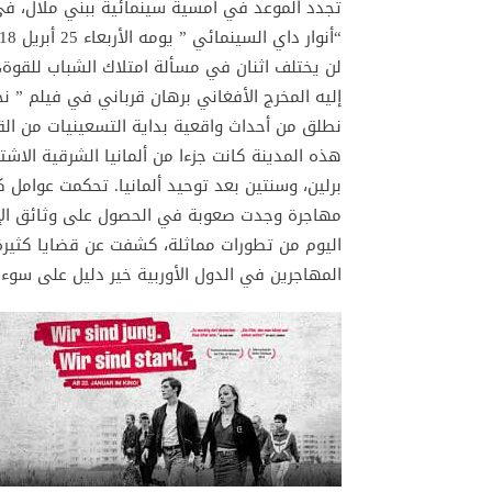
تجدد الموعد في أمسية سينمائية ببني ملال، في
“أنوار داي السينمائي ” يومه الأربعاء 25 أبريل 2018.
لن يختلف اثنان في مسألة امتلاك الشباب للقوة
نطلق من أحداث واقعية بداية التسعينيات من ال
هذه المدينة كانت جزءا من ألمانيا الشرقية الاش
برلين، وسنتين بعد توحيد ألمانيا. تحكمت عوامل
مهاجرة وجدت صعوبة في الحصول على وثائق الإقام
اليوم من تطورات مماثلة، كشفت عن قضايا كثيرة
المهاجرين في الدول الأوربية خير دليل على سوء