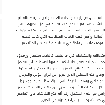
السياسي من زاوياه وأبعاده العامة ولكن سنرتبط بالفيلم
ص الشاب “ستيفان” الذي وجد نفسه في ظل الظروف التي
ه المنتمي للنخبة السياسية التي كانت على عاتقها مسؤولية
ألمانيا، وأخيرا قصة الشابة الفيتنامية التي كانت ضحية
ي فرضت عليها الإقامة في بناية خاصة تحتضن المئات من
لمتعالقة والمتداخلة في ما بينها، فالشاب ستيفان وزملاؤه
سهم لتفريغه إيجابيا، كما افتقروا لوسط عائلي يتواصل
 صخب وسهرات تعج بالخمر والجنس والتدخين، و لم يجدوا
 وهي فئة اللاجئين الذين هربوا من نيران البؤس والحرمان
لاجتماعي وسندان الأزمة السياسية، هذا الصراع أوجد رجل
خلال وضعيات التأطير، فالمخرج في معظم اللقطات يحاصر
واصل مع ابنه / المشكل، رغم أنه فتح النقاشات في اتجاهين
اني مع الأسرة السياسية (زملاؤه في الحزب).