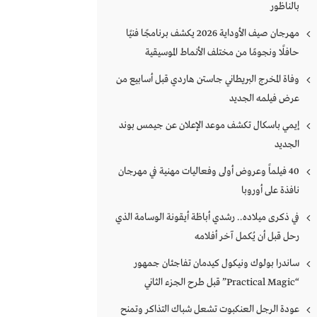
بالناظور
مهرجان صيف الأوداية 2026 يكشف برنامجًا فنيًا
حافلًا ونجومًا من مختلف الأنماط الموسيقية
وفاة المخرج البريطاني جاستن هاردي قبل أسابيع من
عرض فيلمه الجديد
إيمي باسكال تكشف موعد الإعلان عن جيمس بوند
الجديد
40 فيلماً وعروض أولى وفعاليات مهنية في مهرجان
نافذة على أوروبا
في ذكرى ميلاده.. رشدي أباظة أيقونة الوسامة الذي
رحل قبل أن يُكمل آخر أفلامه
ساندرا بولوك ونيكول كيدمان تفاجئان جمهور
“Practical Magic” قبل طرح الجزء الثاني
عودة الرجل العنكبوت تشعل شباك التذاكر وتمنح