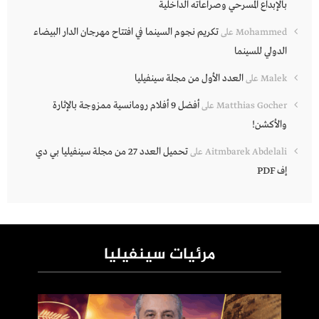
بالإبداع المسرحي وصراعاته الداخلية
تكريم نجوم السينما في افتتاح مهرجان الدار البيضاء
Mohammed
على
الدولي للسينما
العدد الأول من مجلة سينفيليا
Malek
على
أفضل 9 أفلام رومانسية ممزوجة بالإثارة
Matthias Gocher
على
والأكشن!
تحميل العدد 27 من مجلة سينفيليا بي دي
Aitmbarek Abdelali
على
إف PDF
مرئيات سينفيليا