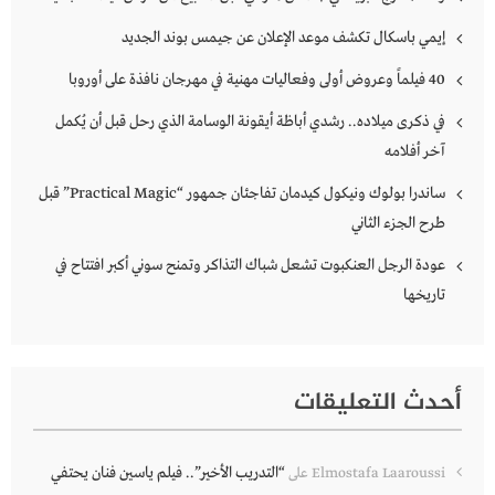
إيمي باسكال تكشف موعد الإعلان عن جيمس بوند الجديد
40 فيلماً وعروض أولى وفعاليات مهنية في مهرجان نافذة على أوروبا
في ذكرى ميلاده.. رشدي أباظة أيقونة الوسامة الذي رحل قبل أن يُكمل
آخر أفلامه
ساندرا بولوك ونيكول كيدمان تفاجئان جمهور “Practical Magic” قبل
طرح الجزء الثاني
عودة الرجل العنكبوت تشعل شباك التذاكر وتمنح سوني أكبر افتتاح في
تاريخها
أحدث التعليقات
“التدريب الأخير”.. فيلم ياسين فنان يحتفي
Elmostafa Laaroussi
على