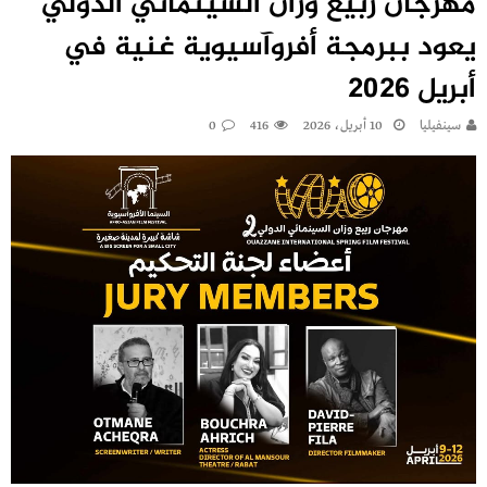
مهرجان ربيع وزان السينمائي الدولي
يعود ببرمجة أفروآسيوية غنية في
أبريل 2026
سينفيليا
10 أبريل، 2026
416
0