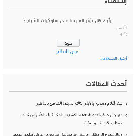
إستفتاء
برأيك هل تؤثر السينما على سلوكيات الشباب؟
نعم
لا
عرض النتائج
أرشيف الاستطلاعات
أحدث المقالات
ستة أفلام مغربية بالأيام الثالثة لسينما الشاطئ بالناظور
مهرجان صيف الأوداية 2026 يكشف برنامجًا فنيًا حافلًا ونجومًا من
مختلف الأنماط الموسيقية
وفاة المخرج البريطاني جاستن هاردي قبل أسابيع من عرض فيلمه الجديد