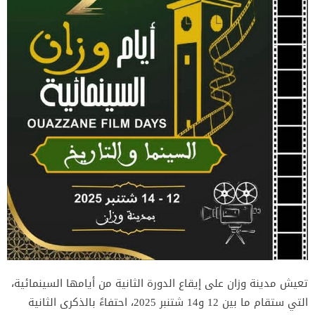
تعيش مدينة وزان على إيقاع الدورة الثانية من أيامها السينمائية،
التي ستقام ما بين 12 و14 شتنبر 2025، احتفاءً بالذكرى الثانية