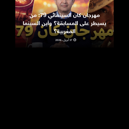
مهرجان كان السينمائي 79: من
ic
يسيطر على المسابقة؟ وأين السينما
m
المغربية؟
17 أبريل، 2026