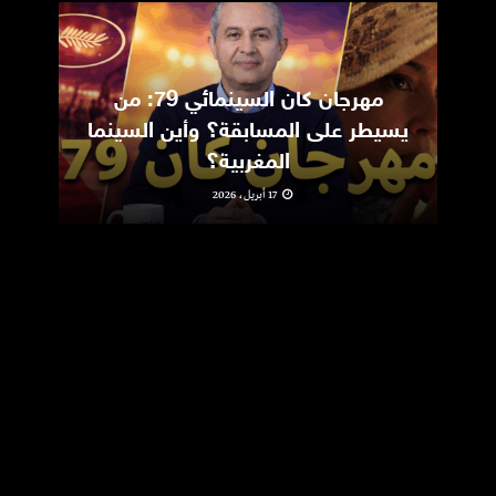
مهرجان كان السينمائي 79: من
ic
يسيطر على المسابقة؟ وأين السينما
m
المغربية؟
17 أبريل، 2026