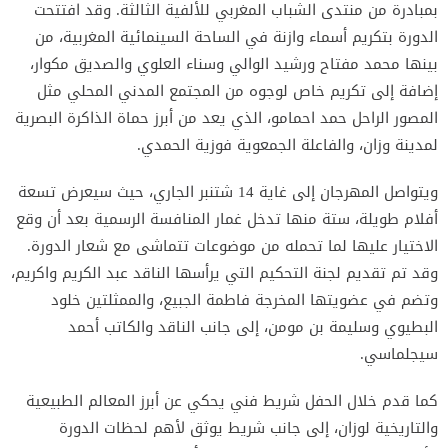
بمبادرة من منتدى الشباب المغربي للألفية الثالثة. وقد افتتحت
الدورة بتكريم أسماء وازنة في الساحة السينمائية المغربية، من
بينها محمد مفتاح ورشيد الوالي وسناء العلوي والصديق مكوار،
إضافة إلى تكريم خاص لوجوه من المجتمع المدني المحلي مثل
المصور الراحل حمد احمامو، الذي يعد من أبرز حماة الذاكرة البصرية
لمدينة وزان، والفاعلة الجمعوية فوزية الحمدي.
ويتواصل المهرجان إلى غاية 14 شتنبر الجاري، حيث سيعرض تسعة
أفلام طويلة، ستة منها تدخل غمار المنافسة الرسمية بعد أن وقع
الاختيار عليها لما تحمله من موضوعات تتماشى مع شعار الدورة.
وقد تم تقديم لجنة التحكيم التي يرأسها الناقد عبد الكريم واكريم،
وتضم في عضويتها المخرجة فاطمة الجبيع، والممثلتين خلود
البطيوي وسليمة بن مومن، إلى جانب الناقد والكاتب أحمد
سيجلماسي.
كما قدم خلال الحفل شريط فني يحكي عن أبرز المعالم الطبيعية
والتاريخية لوزان، إلى جانب شريط يوثق لأهم لحظات الدورة