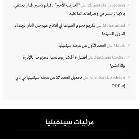
“التدريب الأخير”.. فيلم ياسين فنان يحتفي
Elmostafa Laaroussi
على
بالإبداع المسرحي وصراعاته الداخلية
تكريم نجوم السينما في افتتاح مهرجان الدار البيضاء
Mohammed
على
الدولي للسينما
العدد الأول من مجلة سينفيليا
Malek
على
أفضل 9 أفلام رومانسية ممزوجة بالإثارة
Matthias Gocher
على
والأكشن!
تحميل العدد 27 من مجلة سينفيليا بي دي
Aitmbarek Abdelali
على
إف PDF
مرئيات سينفيليا