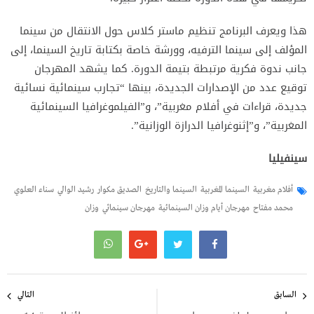
هذا ويعرف البرنامج تنظيم ماستر كلاس حول الانتقال من سينما
المؤلف إلى سينما الترفيه، وورشة خاصة بكتابة تاريخ السينما، إلى
جانب ندوة فكرية مرتبطة بتيمة الدورة. كما يشهد المهرجان
توقيع عدد من الإصدارات الجديدة، بينها “تجارب سينمائية نسائية
جديدة، قراءات في أفلام مغربية”، و”الفيلموغرافيا السينمائية
المغربية”، و”إثنوغرافيا الدرازة الوزانية”.
سينفيليا
أفلام مغربية
السينما المغربية
السينما والتاريخ
الصديق مكوار
رشيد الوالي
سناء العلوي
محمد مفتاح
مهرجان أيام وزان السينمائية
مهرجان سينمائي
وزان
تصفّح
المقالات
السابق
التالي