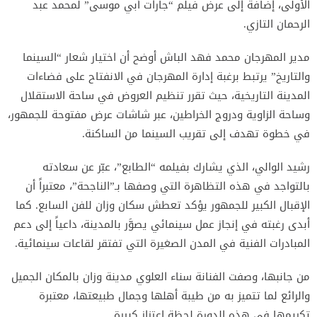
الأولى، إضافة إلى عرض فيلم “جارات أبي موسى” لمحمد عبد
الرحمان التازي.
مدير المهرجان محمد فهد الباش أوضح أن اختيار شعار “السينما
والتاريخ” يرتبط برغبة إدارة المهرجان في الانفتاح على فضاءات
المدينة التاريخية، حيث تقرر تنظيم العروض في ساحة الاستقلال
وساحة الزاوية ودروج الخراطين، عبر شاشات عرض مفتوحة للجمهور،
في خطوة تهدف إلى تقريب السينما من الساكنة.
رشيد الوالي، الذي يشارك بفيلمه “الطابع”، عبّر عن سعادته
بالتواجد في هذه التظاهرة التي وصفها بـ”الناجحة”، معتبراً أن
الإقبال الكبير للجمهور يؤكد تعطش سكان وزان للفن السابع. كما
أبدى رغبته في إنجاز عمل سينمائي يصوَّر بالمدينة، داعياً إلى دعم
المبادرات الفنية في المدن الصغيرة التي تفتقر لقاعات سينمائية.
من جانبها، وصفت الفنانة سناء العلوي مدينة وزان بالمكان الجميل
والرائع لما تتميز به من طيبة أهلها وجمال طبيعتها، معتبرة
تكريمها في هذه الدورة لحظة اعتزاز كبيرة.