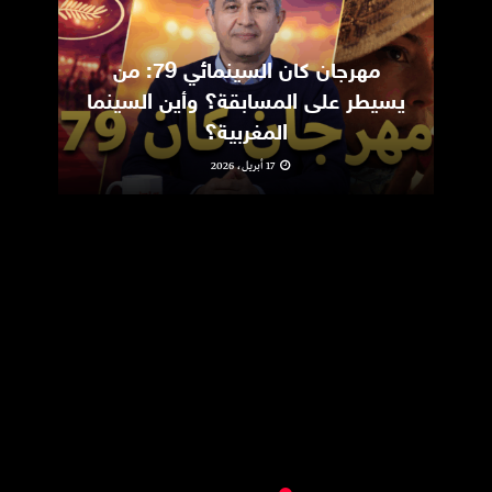
مهرجان كان السينمائي 79: من
ic
يسيطر على المسابقة؟ وأين السينما
m
المغربية؟
17 أبريل، 2026