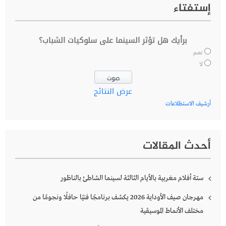
إستفتاء
برأيك هل تؤثر السينما على سلوكيات الشباب؟
نعم
لا
عرض النتائج
أرشيف الاستطلاعات
أحدث المقالات
ستة أفلام مغربية بالأيام الثالثة لسينما الشاطئ بالناظور
مهرجان صيف الأوداية 2026 يكشف برنامجًا فنيًا حافلًا ونجومًا من
مختلف الأنماط الموسيقية