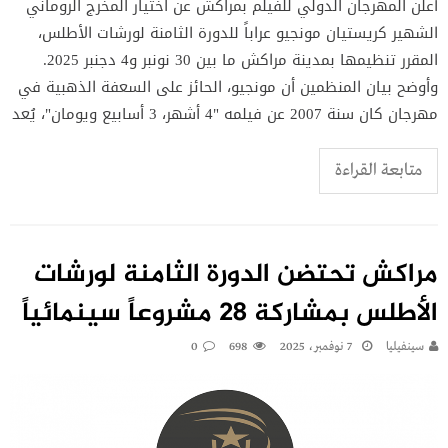
أعلن المهرجان الدولي للفيلم بمراكش عن اختيار المخرج الروماني
الشهير كريستيان مونجيو عراباً للدورة الثامنة لورشات الأطلس،
المقرر تنظيمها بمدينة مراكش ما بين 30 نونبر و4 دجنبر 2025.
وأوضح بيان المنظمين أن مونجيو، الحائز على السعفة الذهبية في
مهرجان كان سنة 2007 عن فيلمه "4 أشهر، 3 أسابيع ويومان"، يُعد
متابعة القراءة
مراكش تحتضن الدورة الثامنة لورشات
الأطلس بمشاركة 28 مشروعاً سينمائياً
سينفيليا
7 نوفمبر، 2025
698
0