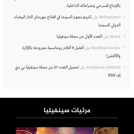
بالإبداع المسرحي وصراعاته الداخلية
تكريم نجوم السينما في افتتاح مهرجان الدار البيضاء
Mohammed
على
الدولي للسينما
العدد الأول من مجلة سينفيليا
Malek
على
أفضل 9 أفلام رومانسية ممزوجة بالإثارة
Matthias Gocher
على
والأكشن!
تحميل العدد 27 من مجلة سينفيليا بي دي
Aitmbarek Abdelali
على
إف PDF
مرئيات سينفيليا