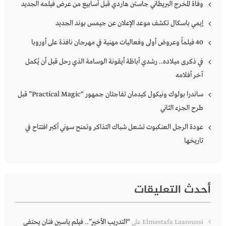
وفاة المخرج البريطاني جاستن هاردي قبل أسابيع من عرض فيلمه الجديد
إيمي باسكال تكشف موعد الإعلان عن جيمس بوند الجديد
40 فيلماً وعروض أولى وفعاليات مهنية في مهرجان نافذة على أوروبا
في ذكرى ميلاده.. رشدي أباظة أيقونة الوسامة الذي رحل قبل أن يُكمل
آخر أفلامه
ساندرا بولوك ونيكول كيدمان تفاجئان جمهور “Practical Magic” قبل
طرح الجزء الثاني
عودة الرجل العنكبوت تشعل شباك التذاكر وتمنح سوني أكبر افتتاح في
تاريخها
أحدث التعليقات
“التدريب الأخير”.. فيلم ياسين فنان يحتفي
Elmostafa Laaroussi
على