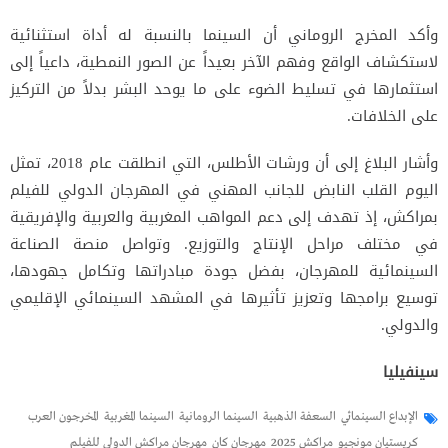
وأكد المخرج الروماني أن السينما بالنسبة له أداة استثنائية
لاستكشاف الواقع وفهم الآخر بعيداً عن الصور النمطية، داعياً إلى
استثمارها في تسليط الضوء على ما يوحد البشر بدلاً من التركيز
على الخلافات.
وأشار البلاغ إلى أن ورشات الأطلس، التي انطلقت عام 2018، تمثل
اليوم القلب النابض للجانب المهني في المهرجان الدولي للفيلم
بمراكش، إذ تهدف إلى دعم المواهب المغربية والعربية والإفريقية
في مختلف مراحل الإنتاج والتوزيع. وتواصل منصة الصناعة
السينمائية للمهرجان، بفضل جودة مبادراتها وتكامل جهودها،
توسيع برامجها وتعزيز تأثيرها في المشهد السينمائي الإقليمي
والدولي.
سينفيليا
الإبداع السينمائي
السعفة الذهبية
السينما الرومانية
السينما المغربية
المخرجون العرب
كريستيان مونجيو
مراكش 2025
مهرجان كان
مهرجان مراكش الدولي للفيلم