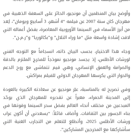
وأوضح بيان المنظمين أن مونجيو، الحائز على السعفة الذهبية في
مهرجان كان سنة 2007 عن فيلمه “4 أشهر، 3 أسابيع ويومان”، يُعد
من أبرز الأسماء في السينما الأوروبية المعاصرة، بفضل أعماله التي
لاقت إشادة واسعة مثل “ما وراء التلال” و”بكالوريا” و”ر.م.ن”.
وجاء هذا الاختيار، بحسب البيان ذاته، انسجاماً مع التوجه الفني
لورشات الأطلس، إذ يجسد مونجيو نموذجاً للمخرج الملتزم بالدقة
والصرامة والعمق الإنساني، وهي قيم تتماشى مع روح الدعم
والحوار التي يكرسها المهرجان الدولي للفيلم بمراكش.
وفي تصريح له بالمناسبة، عبّر مونجيو عن سعادته الكبيرة بالعودة
إلى المدينة الحمراء، معبراً عن تقديره للمهرجان الذي يوحّد
المبدعين من مختلف أنحاء العالم بفضل سحر السينما وقوتها في
بناء الجسور بين الثقافات. وأضاف قائلاً: “يسعدني أن أكون عراب
ورشات الأطلس 2025، وأتطلع للتعلم من التجارب الغنية التي
سأشاركها مع المخرجين المشاركين”.