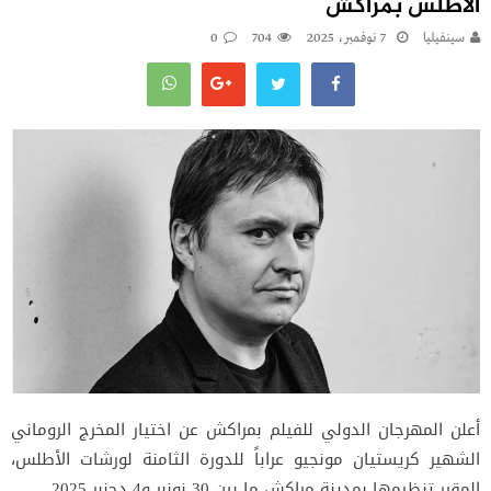
الأطلس بمراكش
سينفيليا
7 نوفمبر، 2025
704
0
أعلن المهرجان الدولي للفيلم بمراكش عن اختيار المخرج الروماني
الشهير كريستيان مونجيو عراباً للدورة الثامنة لورشات الأطلس،
المقرر تنظيمها بمدينة مراكش ما بين 30 نونبر و4 دجنبر 2025.