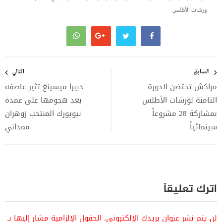
ورشات الأطلس
تصفّح
المقالات
السابق
التالي
مراكش تحتضن الدورة
ديبرا ميسينغ تثير عاصفة
الثامنة لورشات الأطلس
بعد هجومها على عمدة
بمشاركة 28 مشروعاً
نيويورك المنتخب زوهران
سينمائياً
ممداني
اترك تعليقاً
لن يتم نشر عنوان بريدك الإلكتروني.
الحقول الإلزامية مشار إليها بـ