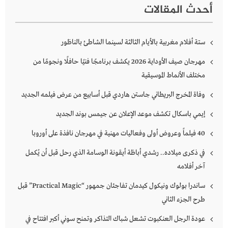
أحدث المقالات
ستة أفلام مغربية بالأيام الثالثة لسينما الشاطئ بالناظور
مهرجان صيف الأوداية 2026 يكشف برنامجًا فنيًا حافلًا ونجومًا من
مختلف الأنماط الموسيقية
وفاة المخرج البريطاني جاستن هاردي قبل أسابيع من عرض فيلمه الجديد
إيمي باسكال تكشف موعد الإعلان عن جيمس بوند الجديد
40 فيلماً وعروض أولى وفعاليات مهنية في مهرجان نافذة على أوروبا
في ذكرى ميلاده.. رشدي أباظة أيقونة الوسامة الذي رحل قبل أن يُكمل
آخر أفلامه
ساندرا بولوك ونيكول كيدمان تفاجئان جمهور “Practical Magic” قبل
طرح الجزء الثاني
عودة الرجل العنكبوت تشعل شباك التذاكر وتمنح سوني أكبر افتتاح في