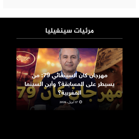
مرئيات سينفيليا
مهرجان كان السينمائي 79: من
ic
يسيطر على المسابقة؟ وأين السينما
m
المغربية؟
17 أبريل، 2026