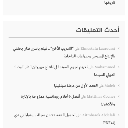
تاريخها
أحدث التعليقات
“التدريب الأخير”.. فيلم ياسين فنان يحتفي
Elmostafa Laaroussi
على
بالإبداع المسرحي وصراعاته الداخلية
تكريم نجوم السينما في افتتاح مهرجان الدار البيضاء
Mohammed
على
الدولي للسينما
العدد الأول من مجلة سينفيليا
Malek
على
أفضل 9 أفلام رومانسية ممزوجة بالإثارة
Matthias Gocher
على
والأكشن!
تحميل العدد 27 من مجلة سينفيليا بي دي
Aitmbarek Abdelali
على
إف PDF