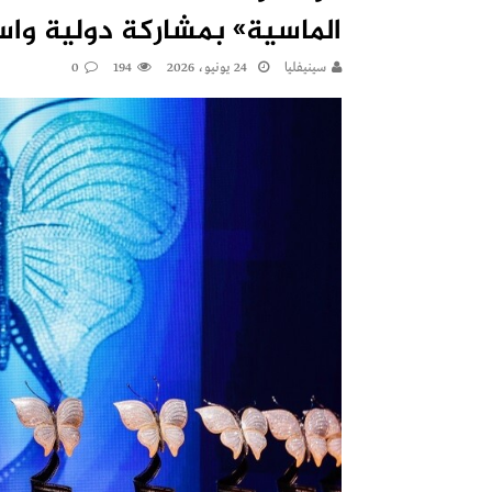
الماسية» بمشاركة دولية وا
سينيفليا
24 يونيو، 2026
194
0