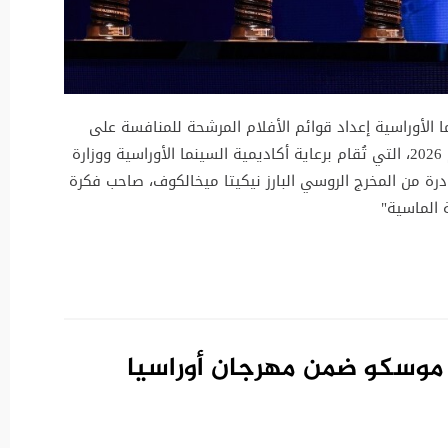
 الأوراسية إعداد قوائم الأفلام المرشحة للمنافسة على
جائزة "الفراشة الماسية" في دورتها الثانية لعام 2026، التي تُقام برعاية أكاديمية السينما الأوراسية ووزارة
درة من المخرج الروسي البارز نيكيتا ميخالكوف، صاحب فكرة
 الماسية"
 موسكو ضمن مهرجان أوراسيا