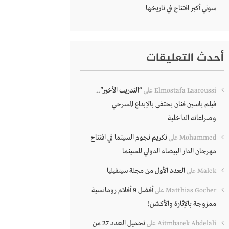
سوني أكبر افتتاح في تاريخها
أحدث التعليقات
“التدريب الأخير”..
Elmostafa Laaroussi
على
فيلم ياسين فنان يحتفي بالإبداع المسرحي
وصراعاته الداخلية
تكريم نجوم السينما في افتتاح
Mohammed
على
مهرجان الدار البيضاء الدولي للسينما
العدد الأول من مجلة سينفيليا
Malek
على
أفضل 9 أفلام رومانسية
Matthias Gocher
على
ممزوجة بالإثارة والأكشن!
تحميل العدد 27 من
Aitmbarek Abdelali
على