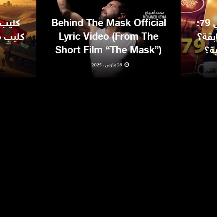
مهرجان كان السينمائي 79:
Behind The Mask Official
كليب 
بقة؟
Lyric Video (From The
كليب مغ
ية؟
Short Film “The Mask”)
29 مارس، 2025