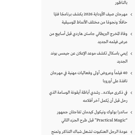
بالناظور
مهرجان صيف الأوداية 2026 يكشف برنامجًا فنيًا
حافلًا ونجومًا من مختلف الأنماط الموسيقية
وفاة المخرج البريطاني جاستن هاردي قبل أسابيع من
عرض فيلمه الجديد
إيمي باسكال تكشف موعد الإعلان عن جيمس بوند
الجديد
40 فيلماً وعروض أولى وفعاليات مهنية في مهرجان
نافذة على أوروبا
في ذكرى ميلاده.. رشدي أباظة أيقونة الوسامة الذي
رحل قبل أن يُكمل آخر أفلامه
ساندرا بولوك ونيكول كيدمان تفاجئان جمهور
“Practical Magic” قبل طرح الجزء الثاني
عودة الرجل العنكبوت تشعل شباك التذاكر وتمنح