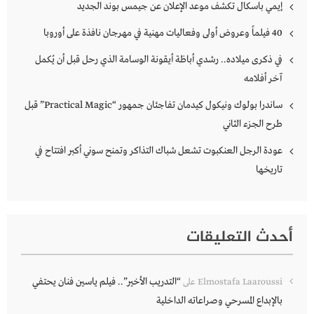
إيمي باسكال تكشف موعد الإعلان عن جيمس بوند الجديد
40 فيلماً وعروض أولى وفعاليات مهنية في مهرجان نافذة على أوروبا
في ذكرى ميلاده.. رشدي أباظة أيقونة الوسامة الذي رحل قبل أن يُكمل
آخر أفلامه
ساندرا بولوك ونيكول كيدمان تفاجئان جمهور “Practical Magic” قبل
طرح الجزء الثاني
عودة الرجل العنكبوت تشعل شباك التذاكر وتمنح سوني أكبر افتتاح في
تاريخها
أحدث التعليقات
“التدريب الأخير”.. فيلم ياسين فنان يحتفي
Elmostafa Laaroussi
على
بالإبداع المسرحي وصراعاته الداخلية