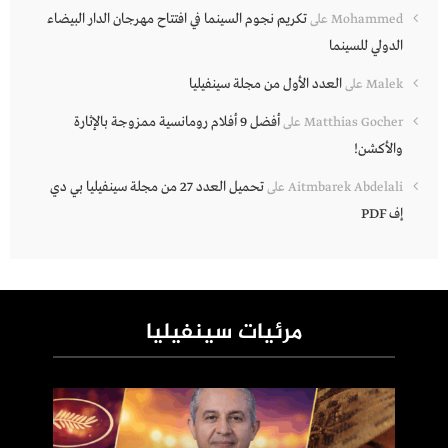
تكريم نجوم السينما في افتتاح مهرجان الدار البيضاء
Mohammed
على
الدولي للسينما
العدد الأول من مجلة سينفيليا
Malek
على
أفضل 9 أفلام رومانسية ممزوجة بالإثارة
Matthias Gocher
على
والأكشن!
تحميل العدد 27 من مجلة سينفيليا بي دي
Aitmbarek Abdelali
على
إف PDF
مرئيات سينفيليا