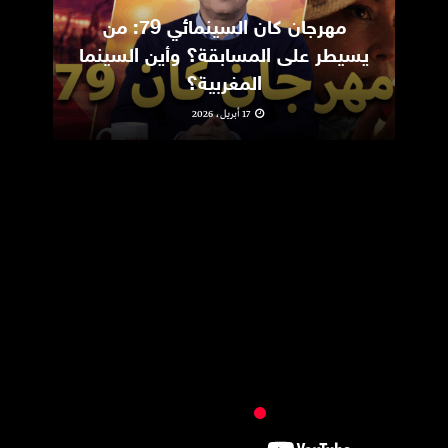
مهرجان كان السينمائي 79: من
ic
يسيطر على المسابقة؟ وأين السينما
m
المغربية؟
17 أبريل، 2026