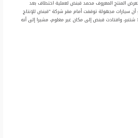
تعرض المنتج المعروف محمد قبنض لعملية اختطاف بعد
و أن سيارات مجهولة توقفت أمام مقر شركة "قبنض للإنتاج
الفني" عند الساعة الخامسة من مساء الأربعاء 17 شتنبر، واقتادت قبنض إلى مكان غير معلوم، مشيرا إلى أنه