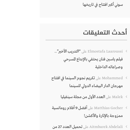
سوني أكبر افتتاح في تاريخها
أحدث التعليقات
“التدريب الأخير”..
Elmostafa Laaroussi
على
فيلم ياسين فنان يحتفي بالإبداع المسرحي
وصراعاته الداخلية
تكريم نجوم السينما في افتتاح
Mohammed
على
مهرجان الدار البيضاء الدولي للسينما
العدد الأول من مجلة سينفيليا
Malek
على
أفضل 9 أفلام رومانسية
Matthias Gocher
على
ممزوجة بالإثارة والأكشن!
تحميل العدد 27 من
Aitmbarek Abdelali
على