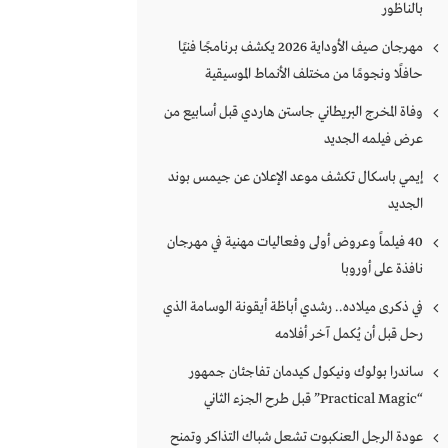
بالناظور
مهرجان صيف الأوداية 2026 يكشف برنامجًا فنيًا
حافلًا ونجومًا من مختلف الأنماط الموسيقية
وفاة المخرج البريطاني جاستن هاردي قبل أسابيع من
عرض فيلمه الجديد
إيمي باسكال تكشف موعد الإعلان عن جيمس بوند
الجديد
40 فيلماً وعروض أولى وفعاليات مهنية في مهرجان
نافذة على أوروبا
في ذكرى ميلاده.. رشدي أباظة أيقونة الوسامة الذي
رحل قبل أن يُكمل آخر أفلامه
ساندرا بولوك ونيكول كيدمان تفاجئان جمهور
“Practical Magic” قبل طرح الجزء الثاني
عودة الرجل العنكبوت تشعل شباك التذاكر وتمنح