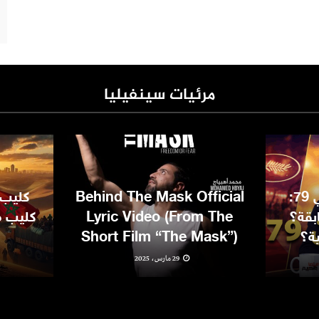
مرئيات سينفيليا
مهرجان كان السينمائي 79:
Behind The Mask Official
كليب 
بقة؟
Lyric Video (From The
كليب مغ
ية؟
Short Film “The Mask”)
29 مارس، 2025