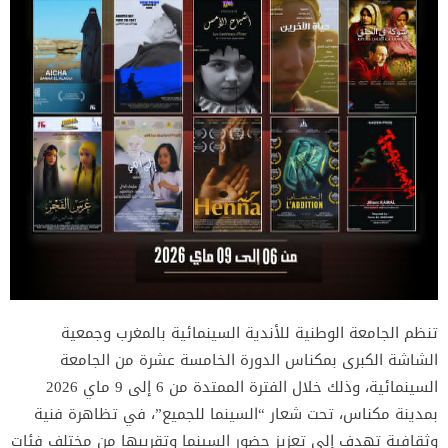
تنظم الجامعة الوطنية للأندية السينمائية بالمغرب وجمعية
الشاشة الكبرى بمكناس الدورة الخامسة عشرة من الجامعة
السينمائية، وذلك خلال الفترة الممتدة من 6 إلى 9 ماي 2026
بمدينة مكناس، تحت شعار “السينما للجميع”، في تظاهرة فنية
وثقافية تهدف إلى تعزيز حضور السينما وتقريبها من مختلف فئات