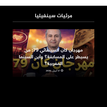
مرئيات سينفيليا
مهرجان كان السينمائي 79: من
ic
يسيطر على المسابقة؟ وأين السينما
m
المغربية؟
17 أبريل، 2026