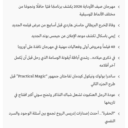
مهرجان صيف الأوداية 2026 يكشف برنامجًا فنيًا حافلًا ونجومًا من
مختلف الأنماط الموسيقية
وفاة المخرج البريطاني جاستن هاردي قبل أسابيع من عرض فيلمه الجديد
إيمي باسكال تكشف موعد الإعلان عن جيمس بوند الجديد
40 فيلماً وعروض أولى وفعاليات مهنية في مهرجان نافذة على أوروبا
في ذكرى ميلاده.. رشدي أباظة أيقونة الوسامة الذي رحل قبل أن يُكمل
آخر أفلامه
ساندرا بولوك ونيكول كيدمان تفاجئان جمهور “Practical Magic” قبل
طرح الجزء الثاني
عودة الرجل العنكبوت تشعل شباك التذاكر وتمنح سوني أكبر افتتاح في
تاريخها
“الحفرة”.. أحدث إصدارات إدريس الروخ تجمع بين أسئلة الوجود والسرد
النفسي