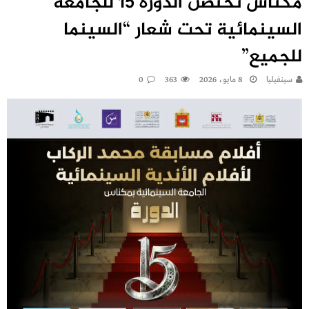
مكناس تحتضن الدورة 15 للجامعة
السينمائية تحت شعار “السينما
للجميع”
سينفيليا
8 مايو، 2026
363
0