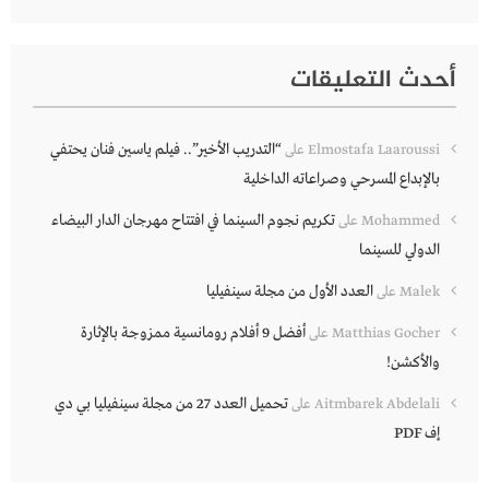
أحدث التعليقات
“التدريب الأخير”.. فيلم ياسين فنان يحتفي
Elmostafa Laaroussi
على
بالإبداع المسرحي وصراعاته الداخلية
تكريم نجوم السينما في افتتاح مهرجان الدار البيضاء
Mohammed
على
الدولي للسينما
العدد الأول من مجلة سينفيليا
Malek
على
أفضل 9 أفلام رومانسية ممزوجة بالإثارة
Matthias Gocher
على
والأكشن!
تحميل العدد 27 من مجلة سينفيليا بي دي
Aitmbarek Abdelali
على
إف PDF