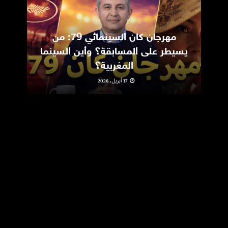
مهرجان كان السينمائي 79: من
ic
يسيطر على المسابقة؟ وأين السينما
m
المغربية؟
17 أبريل، 2026