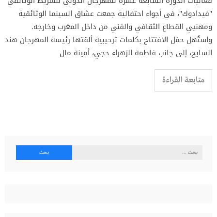
فعاليات الدورة السابعة عشرة للمهرجان الدولي للشريط الوثائقي
"فيدادوك"، في أجواء احتفالية جمعت عشاق السينما الوثائقية
ومهنيي القطاع الثقافي والفني من داخل المغرب وخارجه.
واستُهل حفل الافتتاح بكلمات ترحيبية ألقتها رئيسة المهرجان هند
السايح، إلى جانب فاطمة الزهراء حجي، أمينة مال
متابعة القراءة
البحث
عن: