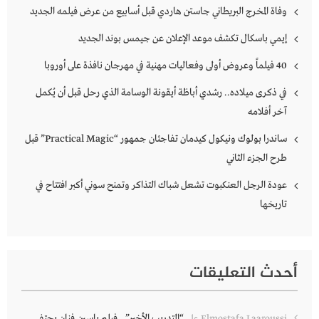
وفاة المخرج البريطاني جاستن هاردي قبل أسابيع من عرض فيلمه الجديد
إيمي باسكال تكشف موعد الإعلان عن جيمس بوند الجديد
40 فيلماً وعروض أولى وفعاليات مهنية في مهرجان نافذة على أوروبا
في ذكرى ميلاده.. رشدي أباظة أيقونة الوسامة الذي رحل قبل أن يُكمل
آخر أفلامه
ساندرا بولوك ونيكول كيدمان تفاجئان جمهور “Practical Magic” قبل
طرح الجزء الثاني
عودة الرجل العنكبوت تشعل شباك التذاكر وتمنح سوني أكبر افتتاح في
تاريخها
أحدث التعليقات
“التدريب الأخير”.. فيلم ياسين فنان يحتفي
Elmostafa Laaroussi
على