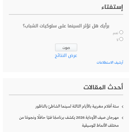
إستفتاء
برأيك هل تؤثر السينما على سلوكيات الشباب؟
نعم
لا
عرض النتائج
أرشيف الاستطلاعات
أحدث المقالات
ستة أفلام مغربية بالأيام الثالثة لسينما الشاطئ بالناظور
مهرجان صيف الأوداية 2026 يكشف برنامجًا فنيًا حافلًا ونجومًا من
مختلف الأنماط الموسيقية