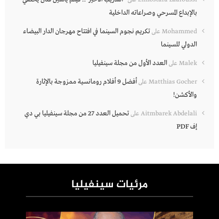
بالإبداع المسرحي وصراعاته الداخلية
تكريم نجوم السينما في افتتاح مهرجان الدار البيضاء
Mohammed
على
الدولي للسينما
العدد الأول من مجلة سينفيليا
Malek
على
أفضل 9 أفلام رومانسية ممزوجة بالإثارة
Matthias Gocher
على
والأكشن!
تحميل العدد 27 من مجلة سينفيليا بي دي
Aitmbarek Abdelali
على
إف PDF
مرئيات سينفيليا