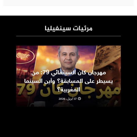
مرئيات سينفيليا
مهرجان كان السينمائي 79: من
ic
يسيطر على المسابقة؟ وأين السينما
m
المغربية؟
17 أبريل، 2026