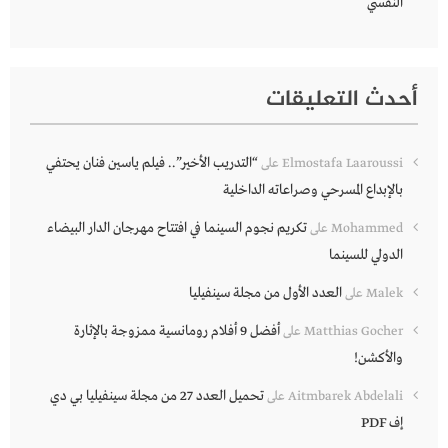
النفسي
أحدث التعليقات
“التدريب الأخير”.. فيلم ياسين فنان يحتفي
Elmostafa Laaroussi
على
بالإبداع المسرحي وصراعاته الداخلية
تكريم نجوم السينما في افتتاح مهرجان الدار البيضاء
Mohammed
على
الدولي للسينما
العدد الأول من مجلة سينفيليا
Malek
على
أفضل 9 أفلام رومانسية ممزوجة بالإثارة
Matthias Gocher
على
والأكشن!
تحميل العدد 27 من مجلة سينفيليا بي دي
Aitmbarek Abdelali
على
إف PDF