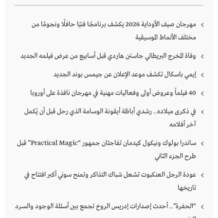
مهرجان صيف الأوداية 2026 يكشف برنامجًا فنيًا حافلًا ونجومًا من
مختلف الأنماط الموسيقية
وفاة المخرج البريطاني جاستن هاردي قبل أسابيع من عرض فيلمه الجديد
إيمي باسكال تكشف موعد الإعلان عن جيمس بوند الجديد
40 فيلماً وعروض أولى وفعاليات مهنية في مهرجان نافذة على أوروبا
في ذكرى ميلاده.. رشدي أباظة أيقونة الوسامة الذي رحل قبل أن يُكمل
آخر أفلامه
ساندرا بولوك ونيكول كيدمان تفاجئان جمهور “Practical Magic” قبل
طرح الجزء الثاني
عودة الرجل العنكبوت تشعل شباك التذاكر وتمنح سوني أكبر افتتاح في
تاريخها
“الحفرة”.. أحدث إصدارات إدريس الروخ تجمع بين أسئلة الوجود والسرد