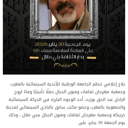
بلاغ إعلامي تنظم الجامعة الوطنية للأندية السينمائية بالمغرب
وجمعية مهرجان ثقافات وفنون الجبال حفلًا تأبينيًا وفاءً لروح
الراحل عبد الحق بوزيد، أحد الوجوه البارزة في الحركة السينمائية
والجمعوية بالمغرب وعضو مكتب سابق بالنادي السينمائي لمدينة
خريبكة وجمعية مهرجان ثقافات وفنون الجبال ببني ملال ، وذلك
يوم الجمعة 30 يناير، على