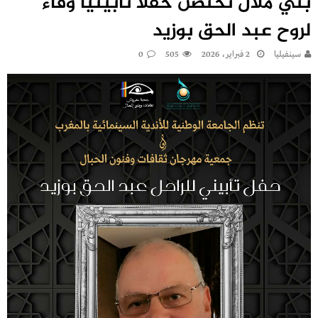
بني ملال تحتضن حفلًا تأبينيًا وفاءً
لروح عبد الحق بوزيد
سينفيليا
2 فبراير، 2026
505
0