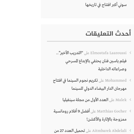
سوني أكبر افتتاح في تاريخها
أحدث التعليقات
“التدريب الأخير”..
Elmostafa Laaroussi
على
فيلم ياسين فنان يحتفي بالإبداع المسرحي
وصراعاته الداخلية
تكريم نجوم السينما في افتتاح
Mohammed
على
مهرجان الدار البيضاء الدولي للسينما
العدد الأول من مجلة سينفيليا
Malek
على
أفضل 9 أفلام رومانسية
Matthias Gocher
على
ممزوجة بالإثارة والأكشن!
تحميل العدد 27 من
Aitmbarek Abdelali
على