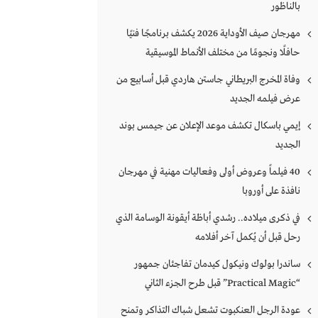
بالناظور
مهرجان صيف الأوداية 2026 يكشف برنامجًا فنيًا
حافلًا ونجومًا من مختلف الأنماط الموسيقية
وفاة المخرج البريطاني جاستن هاردي قبل أسابيع من
عرض فيلمه الجديد
إيمي باسكال تكشف موعد الإعلان عن جيمس بوند
الجديد
40 فيلماً وعروض أولى وفعاليات مهنية في مهرجان
نافذة على أوروبا
في ذكرى ميلاده.. رشدي أباظة أيقونة الوسامة الذي
رحل قبل أن يُكمل آخر أفلامه
ساندرا بولوك ونيكول كيدمان تفاجئان جمهور
“Practical Magic” قبل طرح الجزء الثاني
عودة الرجل العنكبوت تشعل شباك التذاكر وتمنح