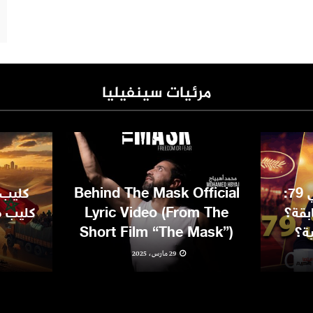
مرئيات سينفيليا
مهرجان كان السينمائي 79:
Behind The Mask Official
كليب 
بقة؟
Lyric Video (From The
كليب مغ
ية؟
Short Film “The Mask”)
29 مارس، 2025