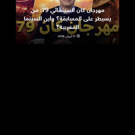
مهرجان كان السينمائي 79: من
ic
يسيطر على المسابقة؟ وأين السينما
m
المغربية؟
17 أبريل، 2026