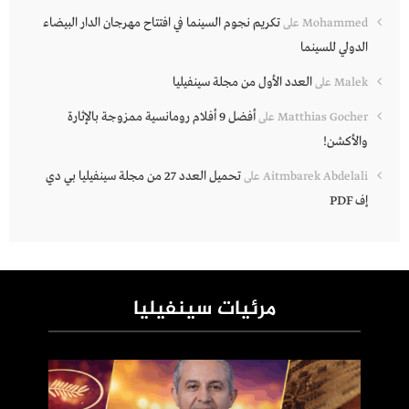
تكريم نجوم السينما في افتتاح مهرجان الدار البيضاء
Mohammed
على
الدولي للسينما
العدد الأول من مجلة سينفيليا
Malek
على
أفضل 9 أفلام رومانسية ممزوجة بالإثارة
Matthias Gocher
على
والأكشن!
تحميل العدد 27 من مجلة سينفيليا بي دي
Aitmbarek Abdelali
على
إف PDF
مرئيات سينفيليا