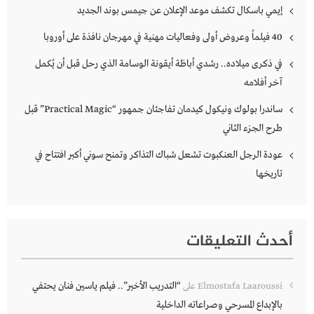
إيمي باسكال تكشف موعد الإعلان عن جيمس بوند الجديد
40 فيلماً وعروض أولى وفعاليات مهنية في مهرجان نافذة على أوروبا
في ذكرى ميلاده.. رشدي أباظة أيقونة الوسامة الذي رحل قبل أن يُكمل
آخر أفلامه
ساندرا بولوك ونيكول كيدمان تفاجئان جمهور “Practical Magic” قبل
طرح الجزء الثاني
عودة الرجل العنكبوت تشعل شباك التذاكر وتمنح سوني أكبر افتتاح في
تاريخها
أحدث التعليقات
“التدريب الأخير”.. فيلم ياسين فنان يحتفي
Elmostafa Laaroussi
على
بالإبداع المسرحي وصراعاته الداخلية