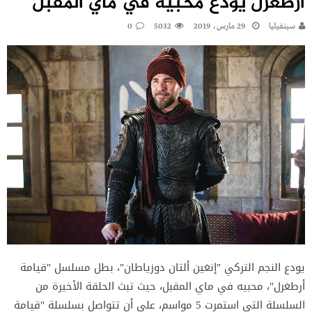
أرطغرل يودع محبيه في ماي المقبل
سينفيليا
29 مارس، 2019
5032
0
يودع النجم التركي "إنغين ألتان دوزياطان"، بطل مسلسل "قيامة
أرطغرل"، محبيه في ماي المقبل، حيث تبث الحلقة الأخيرة من
السلسلة التي استمرت 5 مواسم، على أن تتواصل بسلسلة "قيامة