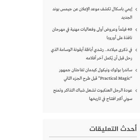
إيمي باسكال تكشف موعد الإعلان عن جيمس بوند
الجديد
40 فيلماً وعروض أولى وفعاليات مهنية في مهرجان
نافذة على أوروبا
في ذكرى ميلاده.. رشدي أباظة أيقونة الوسامة الذي
رحل قبل أن يُكمل آخر أفلامه
ساندرا بولوك ونيكول كيدمان تفاجئان جمهور
“Practical Magic” قبل طرح الجزء الثاني
عودة الرجل العنكبوت تشعل شباك التذاكر وتمنح
سوني أكبر افتتاح في تاريخها
أحدث التعليقات