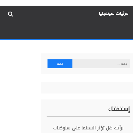
مرئيات سينفيليا
البحث
عن:
إستفتاء
برأيك هل تؤثر السينما على سلوكيات