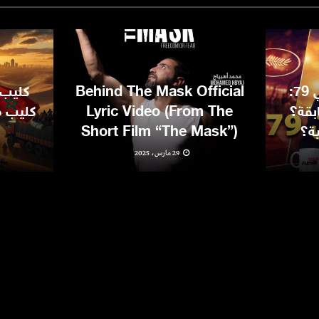
مهرجان كان السينمائي 79:
Behind The Mask Official
كليب 
بقة؟
Lyric Video (From The
كليب مغ
ية؟
Short Film “The Mask”)
29 مارس، 2025