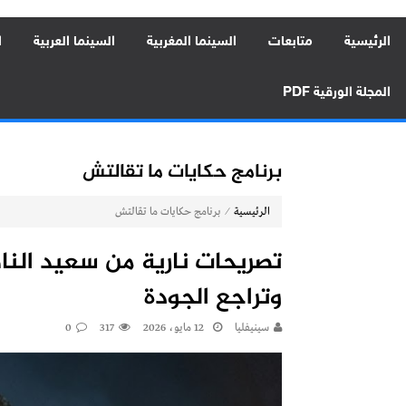
الرئيسية
متابعات
السينما المغربية
السينما العربية
ا
المجلة الورقية PDF
برنامج حكايات ما تقالتش
⁄
الرئيسية
برنامج حكايات ما تقالتش
تصريحات نارية من سعيد النا
وتراجع الجودة
سينيفليا
12 مايو، 2026
317
0