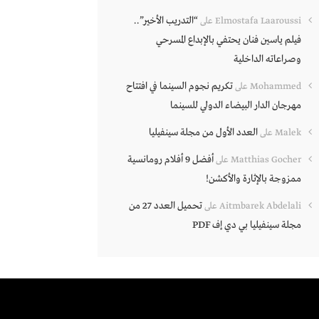
“التدريب الأخير”..
Elmostafa Laaroussi
على
فيلم ياسين فنان يحتفي بالإبداع المسرحي
وصراعاته الداخلية
تكريم نجوم السينما في افتتاح
Mohammed
على
مهرجان الدار البيضاء الدولي للسينما
العدد الأول من مجلة سينفيليا
Malek
على
أفضل 9 أفلام رومانسية
Matthias Gocher
على
ممزوجة بالإثارة والأكشن!
تحميل العدد 27 من
Aitmbarek Abdelali
على
مجلة سينفيليا بي دي إف PDF